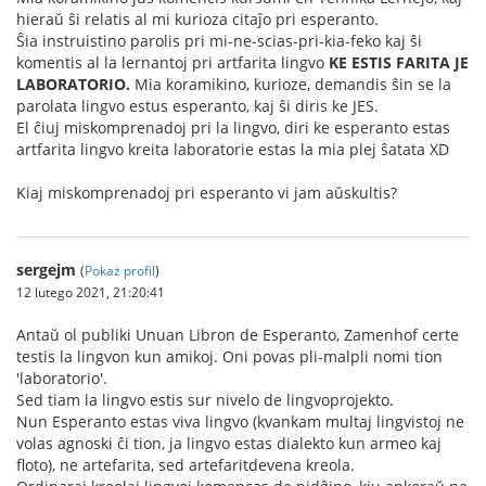
hieraŭ ŝi relatis al mi kurioza citaĵo pri esperanto.
Ŝia instruistino parolis pri mi-ne-scias-pri-kia-feko kaj ŝi
komentis al la lernantoj pri artfarita lingvo
KE ESTIS FARITA JE
LABORATORIO.
Mia koramikino, kurioze, demandis ŝin se la
parolata lingvo estus esperanto, kaj ŝi diris ke JES.
El ĉiuj miskomprenadoj pri la lingvo, diri ke esperanto estas
artfarita lingvo kreita laboratorie estas la mia plej ŝatata XD
Kiaj miskomprenadoj pri esperanto vi jam aŭskultis?
sergejm
(
Pokaż profil
)
12 lutego 2021, 21:20:41
Antaŭ ol publiki Unuan Libron de Esperanto, Zamenhof certe
testis la lingvon kun amikoj. Oni povas pli-malpli nomi tion
'laboratorio'.
Sed tiam la lingvo estis sur nivelo de lingvoprojekto.
Nun Esperanto estas viva lingvo (kvankam multaj lingvistoj ne
volas agnoski ĉi tion, ja lingvo estas dialekto kun armeo kaj
floto), ne artefarita, sed artefaritdevena kreola.