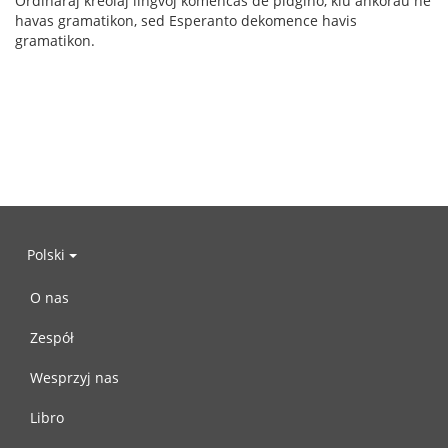
Ordinaraj kreolaj lingvoj komencas de pidĝino, kiu ankoraŭ ne
havas gramatikon, sed Esperanto dekomence havis
gramatikon.
Polski
O nas
Zespół
Wesprzyj nas
Libro