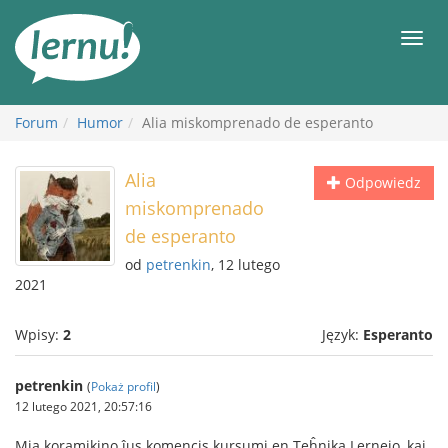
Więcej
Men
Forum
Humor
Alia miskomprenado de esperanto
Alia
Odpowiedz
miskomprenado
de esperanto
od
petrenkin
, 12 lutego
2021
Wpisy:
2
Język:
Esperanto
petrenkin
(
Pokaż profil
)
12 lutego 2021, 20:57:16
Mia koramikino ĵus komencis kursumi en Teĥnika Lernejo, kaj