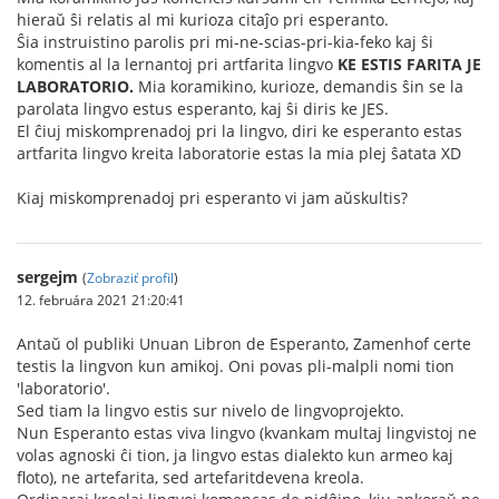
hieraŭ ŝi relatis al mi kurioza citaĵo pri esperanto.
Ŝia instruistino parolis pri mi-ne-scias-pri-kia-feko kaj ŝi
komentis al la lernantoj pri artfarita lingvo
KE ESTIS FARITA JE
LABORATORIO.
Mia koramikino, kurioze, demandis ŝin se la
parolata lingvo estus esperanto, kaj ŝi diris ke JES.
El ĉiuj miskomprenadoj pri la lingvo, diri ke esperanto estas
artfarita lingvo kreita laboratorie estas la mia plej ŝatata XD
Kiaj miskomprenadoj pri esperanto vi jam aŭskultis?
sergejm
(
Zobraziť profil
)
12. februára 2021 21:20:41
Antaŭ ol publiki Unuan Libron de Esperanto, Zamenhof certe
testis la lingvon kun amikoj. Oni povas pli-malpli nomi tion
'laboratorio'.
Sed tiam la lingvo estis sur nivelo de lingvoprojekto.
Nun Esperanto estas viva lingvo (kvankam multaj lingvistoj ne
volas agnoski ĉi tion, ja lingvo estas dialekto kun armeo kaj
floto), ne artefarita, sed artefaritdevena kreola.