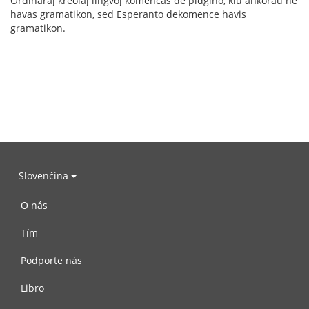
Ordinaraj kreolaj lingvoj komencas de pidĝino, kiu ankoraŭ ne
havas gramatikon, sed Esperanto dekomence havis
gramatikon.
Slovenčina
O nás
Tím
Podporte nás
Libro