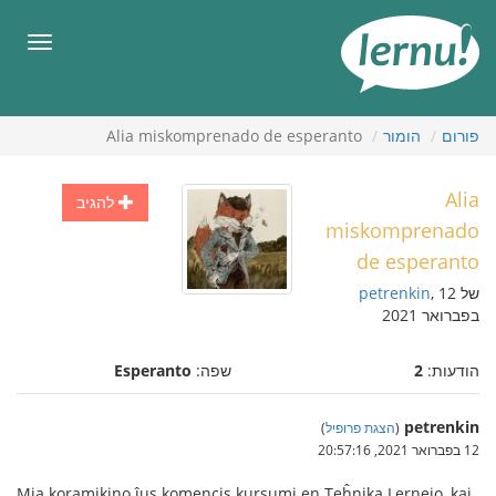
תוכן
עניינים
תפריט
פורום
הומור
Alia miskomprenado de esperanto
Alia
להגיב
miskomprenado
de esperanto
של
, 12
petrenkin
בפברואר 2021
הודעות:
2
שפה:
Esperanto
petrenkin
(
הצגת פרופיל
)
12 בפברואר 2021, 20:57:16
Mia koramikino ĵus komencis kursumi en Teĥnika Lernejo, kaj