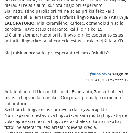
hieraŭ ŝi relatis al mi kurioza citaĵo pri esperanto.
Ŝia instruistino parolis pri mi-ne-scias-pri-kia-feko kaj ŝi
komentis al la lernantoj pri artfarita lingvo
KE ESTIS FARITA JE
LABORATORIO.
Mia koramikino, kurioze, demandis ŝin se la
parolata lingvo estus esperanto, kaj ŝi diris ke JES.
El ĉiuj miskomprenadoj pri la lingvo, diri ke esperanto estas
artfarita lingvo kreita laboratorie estas la mia plej ŝatata XD
Kiaj miskomprenadoj pri esperanto vi jam aŭskultis?
sergejm
(
הצגת פרופיל
)
12 בפברואר 2021, 21:20:41
Antaŭ ol publiki Unuan Libron de Esperanto, Zamenhof certe
testis la lingvon kun amikoj. Oni povas pli-malpli nomi tion
'laboratorio'.
Sed tiam la lingvo estis sur nivelo de lingvoprojekto.
Nun Esperanto estas viva lingvo (kvankam multaj lingvistoj ne
volas agnoski ĉi tion, ja lingvo estas dialekto kun armeo kaj
floto), ne artefarita, sed artefaritdevena kreola.