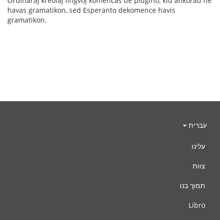
Ordinaraj kreolaj lingvoj komencas de pidĝino, kiu ankoraŭ ne
havas gramatikon, sed Esperanto dekomence havis
gramatikon.
עברית
עלינו
צוות
תמוך בנו
Libro