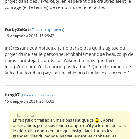
projet dans des
reklamejoj
, en espérant que d'autres aient le
courage (et le temps) de remplir une telle tâche.
FurbyZeKat
(
Покажи профила
)
16 февруари 2021, 15:26:42
Intéressant et ambitieux. Je ne pense pas qu'il s'agisse du
projet d'une seule personne. Probablement que beaucoup de
noms sont déjà traduits sur Wikipedia mais que faire
lorsqu'un nom n'est à priori pas traduit ? Qui détermine que
la traduction d'un pays, d'une ville ou d'un lac est correcte ?
tung07
(
Покажи профила
)
16 февруари 2021, 20:45:03
Zam_franca:
En fait j'ai dit "faisable", mais pas tant que ça
... Après
observation, je me suis rendu compte qu'il y a le nom de tous
les détroits, connus ou presque insignifiant, toutes les
grandes villes du monde, pas seulement les capitales, les