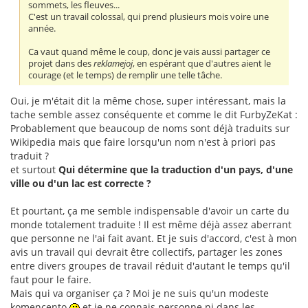
sommets, les fleuves...
C'est un travail colossal, qui prend plusieurs mois voire une
année.
Ca vaut quand même le coup, donc je vais aussi partager ce
projet dans des
reklamejoj
, en espérant que d'autres aient le
courage (et le temps) de remplir une telle tâche.
Oui, je m'était dit la même chose, super intéressant, mais la
tache semble assez conséquente et comme le dit FurbyZeKat :
Probablement que beaucoup de noms sont déjà traduits sur
Wikipedia mais que faire lorsqu'un nom n'est à priori pas
traduit ?
et surtout
Qui détermine que la traduction d'un pays, d'une
ville ou d'un lac est correcte ?
Et pourtant, ça me semble indispensable d'avoir un carte du
monde totalement traduite ! Il est même déjà assez aberrant
que personne ne l'ai fait avant. Et je suis d'accord, c'est à mon
avis un travail qui devrait être collectifs, partager les zones
entre divers groupes de travail réduit d'autant le temps qu'il
faut pour le faire.
Mais qui va organiser ça ? Moi je ne suis qu'un modeste
komencento
et je ne connais personne ni dans les