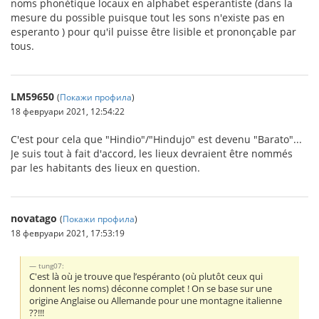
noms phonétique locaux en alphabet esperantiste (dans la
mesure du possible puisque tout les sons n'existe pas en
esperanto ) pour qu'il puisse être lisible et prononçable par
tous.
LM59650
(
Покажи профила
)
18 февруари 2021, 12:54:22
C'est pour cela que "Hindio"/"Hindujo" est devenu "Barato"...
Je suis tout à fait d'accord, les lieux devraient être nommés
par les habitants des lieux en question.
novatago
(
Покажи профила
)
18 февруари 2021, 17:53:19
tung07:
C'est là où je trouve que l’espéranto (où plutôt ceux qui
donnent les noms) déconne complet ! On se base sur une
origine Anglaise ou Allemande pour une montagne italienne
??!!!