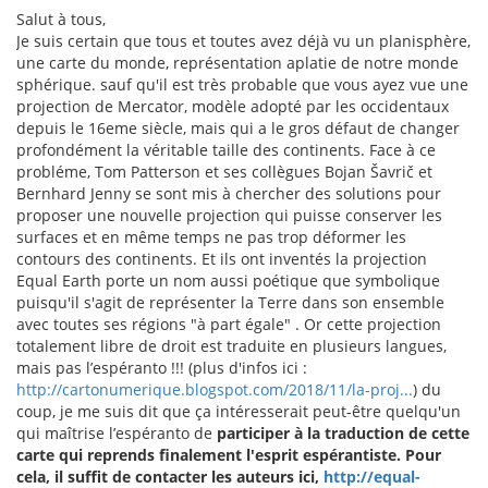
Salut à tous,
Je suis certain que tous et toutes avez déjà vu un planisphère,
une carte du monde, représentation aplatie de notre monde
sphérique. sauf qu'il est très probable que vous ayez vue une
projection de Mercator, modèle adopté par les occidentaux
depuis le 16eme siècle, mais qui a le gros défaut de changer
profondément la véritable taille des continents. Face à ce
probléme, Tom Patterson et ses collègues Bojan Šavrič et
Bernhard Jenny se sont mis à chercher des solutions pour
proposer une nouvelle projection qui puisse conserver les
surfaces et en même temps ne pas trop déformer les
contours des continents. Et ils ont inventés la projection
Equal Earth porte un nom aussi poétique que symbolique
puisqu'il s'agit de représenter la Terre dans son ensemble
avec toutes ses régions "à part égale" . Or cette projection
totalement libre de droit est traduite en plusieurs langues,
mais pas l’espéranto !!! (plus d'infos ici :
http://cartonumerique.blogspot.com/2018/11/la-proj...
) du
coup, je me suis dit que ça intéresserait peut-être quelqu'un
qui maîtrise l’espéranto de
participer à la traduction de cette
carte qui reprends finalement l'esprit espérantiste. Pour
cela, il suffit de contacter les auteurs ici,
http://equal-