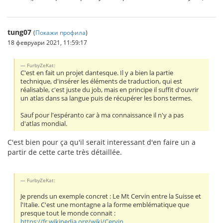
tung07
(
Покажи профила
)
18 февруари 2021, 11:59:17
FurbyZeKat:
C'est en fait un projet dantesque. Il y a bien la partie
technique, d'insérer les éléments de traduction, qui est
réalisable, c'est juste du job, mais en principe il suffit d'ouvrir
un atlas dans sa langue puis de récupérer les bons termes.
Sauf pour l'espéranto car à ma connaissance il n'y a pas
d'atlas mondial.
C'est bien pour ça qu'il serait interessant d'en faire un a
partir de cette carte très détaillée.
FurbyZeKat:
Je prends un exemple concret : Le Mt Cervin entre la Suisse et
l'Italie. C'est une montagne a la forme emblématique que
presque tout le monde connait :
https://fr.wikipedia.org/wiki/Cervin