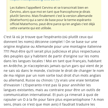
Les italiens l'appellent Cervino et se transcrirait bien en
Ĉervino, alors que moi en tant que francophone je dirais
plutôt Servino. Mais finalement c'est la version allemande
(Matterhorn) qui a servi de base pour le terme espéranto
officiel Materhorno, peut-être parce qu'en anglais c'est déjà
cette variante qui est utilisée.
C'est là où je trouve que l’espéranto (où plutôt ceux qui
donnent les noms) déconne complet ! On se base sur une
origine Anglaise ou Allemande pour une montagne italienne
??!!! Peut-être qu'il serait plus judicieux et plus respectueux
des peuples qui y habitent de partir d'origine sur les noms
dans les langues locales ! Moi en tant que Français, habitant
en Ardèche, je n’accepterais jamais qu'un gars qui vient de je
ne sais où dans le monde, s’octroie le droit de changer le nom
de ma région par un nom sortie tout droit d'un mots anglais
ou allemand, Russe ou chinois ! J'y vrais une vraie tentative
d'invasion ! L'Esperanto n'est pas là pour annihiler les
langues existantes, mais au contraire pour être un outils de
communication international. Et puis ça rimerait à quoi de
rajouter un O à la fin pour faire plus esperantophone ? A mon
sens, (mais ce n'est que mon avis) il faudrait traduire les