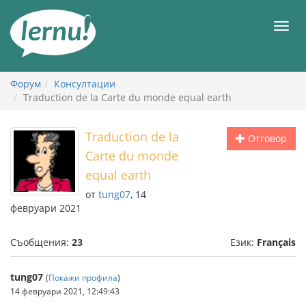
Към
съдържанието
Мен
Форум
Консултации
Traduction de la Carte du monde equal earth
Traduction de la
Отговор
Carte du monde
equal earth
от
tung07
, 14
февруари 2021
Съобщения:
23
Език:
Français
tung07
(
Покажи профила
)
14 февруари 2021, 12:49:43