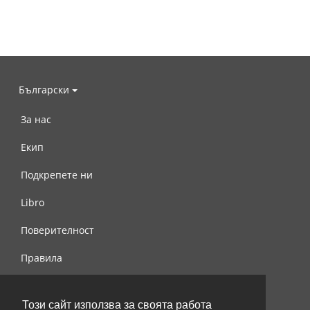
Български
За нас
Екип
Подкрепете ни
Libro
Поверителност
Правила
Свържете се с нас
Този сайт използва за своята работа