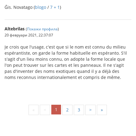
Ĝis. Novatago (
blogo
/
7 + 1
)
Altebrilas
(
Покажи профила
)
20 февруари 2021, 22:37:07
Je crois que l'usage, c'est que si le nom est connu du milieu
espérantiste, on garde la forme habituelle en espéranto. S'il
s'agit d'un lieu moins connu, on adopte la forme locale que
l'on peut trouver sur les cartes et les panneaux. Il ne s'agit
pas d'inventer des noms exotiques quand il y a déjà des
noms reconnus internationalement et compris de même.
1
«
<
2
3
>
»