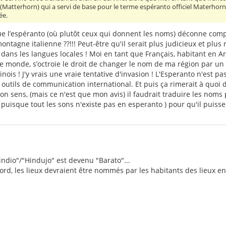
(Matterhorn) qui a servi de base pour le terme espéranto officiel Materhorno
ée.
que l’espéranto (où plutôt ceux qui donnent les noms) déconne comp
tagne italienne ??!!! Peut-être qu'il serait plus judicieux et plus
 dans les langues locales ! Moi en tant que Français, habitant en Ar
le monde, s’octroie le droit de changer le nom de ma région par un
ois ! J'y vrais une vraie tentative d'invasion ! L'Esperanto n'est pa
 outils de communication international. Et puis ça rimerait à quoi d
n sens, (mais ce n'est que mon avis) il faudrait traduire les noms
puisque tout les sons n'existe pas en esperanto ) pour qu'il puisse 
indio"/"Hindujo" est devenu "Barato"...
ccord, les lieux devraient être nommés par les habitants des lieux e