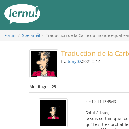
Til
innholdet
Forum
Spørsmål
Traduction de la Carte du monde equal ea
Traduction de la Car
fra
tung07
,2021 2 14
Meldinger:
23
2021 2 14 12:49:43
Salut à tous,
Je suis certain que to
qu'il est très probabl