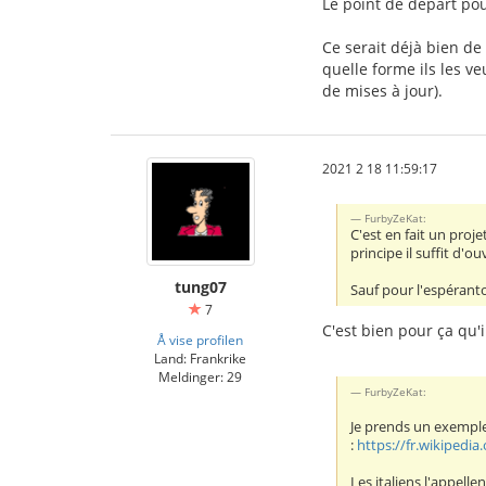
Le point de départ pou
Ce serait déjà bien de
quelle forme ils les v
de mises à jour).
2021 2 18 11:59:17
FurbyZeKat:
C'est en fait un proje
principe il suffit d'
tung07
Sauf pour l'espéranto
7
C'est bien pour ça qu'i
Å vise profilen
Land: Frankrike
Meldinger: 29
FurbyZeKat:
Je prends un exemple
:
https://fr.wikipedia
Les italiens l'appell