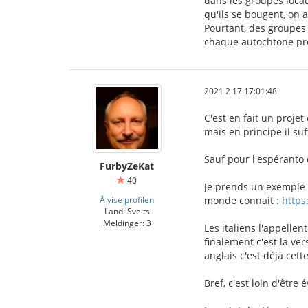
dans les groupes locaux
qu'ils se bougent, on 
Pourtant, des groupes 
chaque autochtone pre
2021 2 17 17:01:48
C'est en fait un projet
mais en principe il su
Sauf pour l'espéranto 
FurbyZeKat
40
Je prends un exemple c
Å vise profilen
monde connait :
https
Land: Sveits
Meldinger: 3
Les italiens l'appellen
finalement c'est la ve
anglais c'est déjà cette
Bref, c'est loin d'être