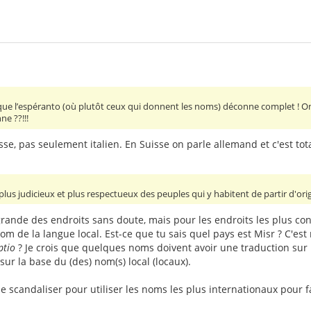
e que l’espéranto (où plutôt ceux qui donnent les noms) déconne complet ! O
e ??!!!
isse, pas seulement italien. En Suisse on parle allemand et c'est to
t plus judicieux et plus respectueux des peuples qui y habitent de partir d'ori
 grande des endroits sans doute, mais pour les endroits les plus c
nom de la langue local. Est-ce que tu sais quel pays est Misr ? C'es
ptio
? Je crois que quelques noms doivent avoir une traduction sur 
 sur la base du (des) nom(s) local (locaux).
 se scandaliser pour utiliser les noms les plus internationaux pour f