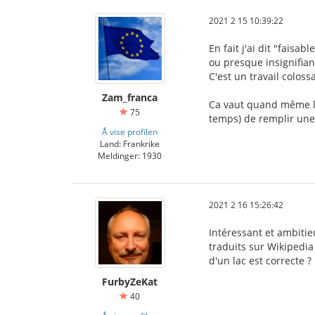
2021 2 15 10:39:22
En fait j'ai dit "faisab
ou presque insignifian
C'est un travail colos
Zam_franca
Ca vaut quand même le
75
temps) de remplir une 
Å vise profilen
Land: Frankrike
Meldinger: 1930
2021 2 16 15:26:42
Intéressant et ambiti
traduits sur Wikipedia
d'un lac est correcte ?
FurbyZeKat
40