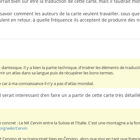
rrait bien sûr être la traduction de cette carte, mais il faudrait mo
 savoir comment les auteurs de la carte veulent travailler, sous que
eulent en retour, à quelle fréquence ils acceptent de produire des no
t dantesque. Il y a bien la partie technique, d'insérer les éléments de traducti
ouvrir un atlas dans sa langue puis de récupérer les bons termes.
 car à ma connaissance il n'y a pas d'atlas mondial.
l serait interessant d'en faire un a partir de cette carte très détaill
 concret : Le Mt Cervin entre la Suisse et l'Italie. C'est une montagne a l
.org/wiki/Cervin
ent Cervino et se transcrirait bien en Ĉervino, alors que moi en tant que franc