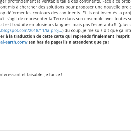
ger profondément la véritable taille des continents. Face à ce pro
ont mis à chercher des solutions pour proposer une nouvelle proje
p déformer les contours des continents. Et ils ont inventés la pro
il s'agit de représenter la Terre dans son ensemble avec toutes ses
it est traduite en plusieurs langues, mais pas l’espéranto !!! (plus d'
.blogspot.com/2018/11/la-proj...
) du coup, je me suis dit que ça in
per à la traduction de cette carte qui reprends finalement l'esprit e
ual-earth.com/
(en bas de page) ils n'attendent que ça !
ntéressant et faisable, je fonce !