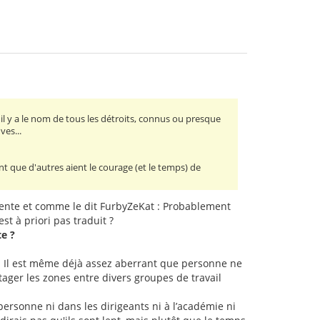
il y a le nom de tous les détroits, connus ou presque
ves...
nt que d'autres aient le courage (et le temps) de
uente et comme le dit FurbyZeKat : Probablement
t à priori pas traduit ?
te ?
! Il est même déjà assez aberrant que personne ne
partager les zones entre divers groupes de travail
personne ni dans les dirigeants ni à l’académie ni