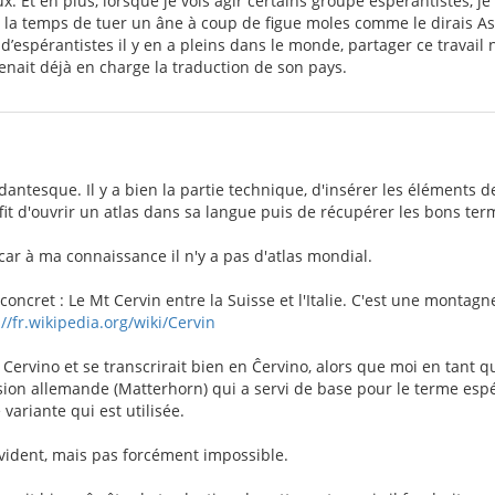
. Et en plus, lorsque je vois agir certains groupe espérantistes, je 
a la temps de tuer un âne à coup de figue moles comme le dirais Ast
d’espérantistes il y en a pleins dans le monde, partager ce travai
nait déjà en charge la traduction de son pays.
 dantesque. Il y a bien la partie technique, d'insérer les éléments de
ffit d'ouvrir un atlas dans sa langue puis de récupérer les bons ter
car à ma connaissance il n'y a pas d'atlas mondial.
oncret : Le Mt Cervin entre la Suisse et l'Italie. C'est une monta
://fr.wikipedia.org/wiki/Cervin
t Cervino et se transcrirait bien en Ĉervino, alors que moi en tant 
rsion allemande (Matterhorn) qui a servi de base pour le terme esp
 variante qui est utilisée.
 évident, mais pas forcément impossible.