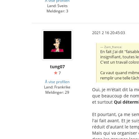
Å vise profilen
Land: Sveits
Meldinger: 3
2021 2 16 20:45:03
Zam_franca:
En fait j'ai dit "faisa
insignifiant, toutes 
C'est un travail colo
tung07
Ca vaut quand même l
7
remplir une telle tâch
Å vise profilen
Land: Frankrike
Oui, je m'était dit l
Meldinger: 29
que beaucoup de noms s
et surtout
Qui détermi
Et pourtant, ça me se
l'ai fait avant. Et je s
réduit d'autant le temp
Mais qui va organiser