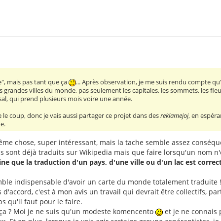
ble", mais pas tant que ça
... Après observation, je me suis rendu compte qu'
les grandes villes du monde, pas seulement les capitales, les sommets, les fleu
ssal, qui prend plusieurs mois voire une année.
e coup, donc je vais aussi partager ce projet dans des
reklamejoj
, en espéra
e.
a même chose, super intéressant, mais la tache semble assez conséq
ont déjà traduits sur Wikipedia mais que faire lorsqu'un nom n'es
ne que la traduction d'un pays, d'une ville ou d'un lac est correc
mble indispensable d'avoir un carte du monde totalement traduite 
uis d'accord, c'est à mon avis un travail qui devrait être collectifs, 
s qu'il faut pour le faire.
 ça ? Moi je ne suis qu'un modeste komencento
et je ne connais 