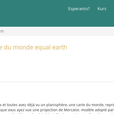
Esperanto?
Kurs
rth
te du monde equal earth
us et toutes avez déjà vu un planisphère, une carte du monde, rep
e que vous ayez vue une projection de Mercator, modèle adopté par