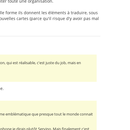
nter toute une organisation.
lle forme ils donnent les éléments à traduire, sous
uvelles cartes (parce qu'il risque d'y avoir pas mal
on, qui est réalisable, c'est juste du job, mais en
ée.
a forme emblématique que presque tout le monde connait
ophone je dirais plutôt Servino. Mais finalement c'est