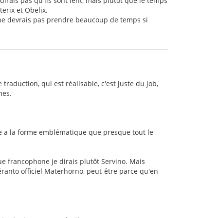
dirais pas qu'ils sont lent, mais plutôt que le temps
erix et Obelix.
l ne devrais pas prendre beaucoup de temps si
 traduction, qui est réalisable, c'est juste du job,
mes.
gne a la forme emblématique que presque tout le
que francophone je dirais plutôt Servino. Mais
éranto officiel Materhorno, peut-être parce qu'en