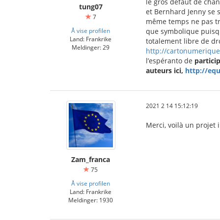
le gros défaut de chan
tung07
et Bernhard Jenny se s
7
même temps ne pas tro
Å vise profilen
que symbolique puisqu'
Land: Frankrike
totalement libre de dro
Meldinger: 29
http://cartonumerique
l’espéranto de
partici
auteurs ici,
http://eq
2021 2 14 15:12:19
Merci, voilà un projet i
Zam_franca
75
Å vise profilen
Land: Frankrike
Meldinger: 1930