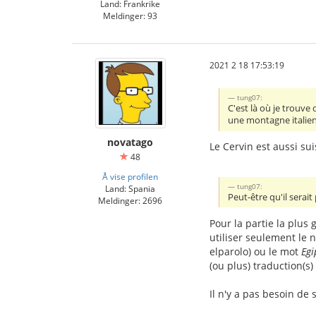
Land: Frankrike
Meldinger: 93
2021 2 18 17:53:19
tung07:
C'est là où je trouv
une montagne italienn
novatago
Le Cervin est aussi su
48
Å vise profilen
tung07:
Land: Spania
Peut-être qu'il serai
Meldinger: 2696
Pour la partie la plus
utiliser seulement le 
elparolo) ou le mot
Egi
(ou plus) traduction(s)
Il n'y a pas besoin de