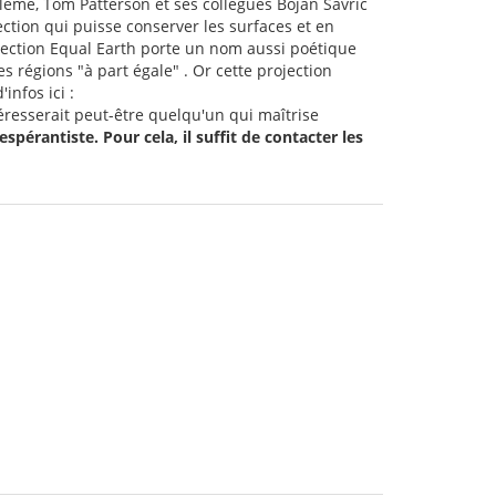
bléme, Tom Patterson et ses collègues Bojan Šavrič
ction qui puisse conserver les surfaces et en
jection Equal Earth porte un nom aussi poétique
 régions "à part égale" . Or cette projection
infos ici :
téresserait peut-être quelqu'un qui maîtrise
spérantiste. Pour cela, il suffit de contacter les