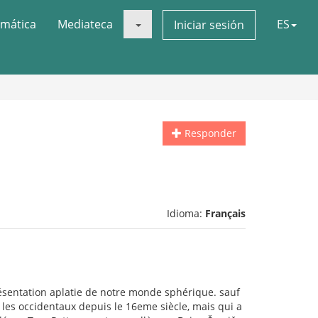
mática
Mediateca
ES
Iniciar sesión
Responder
Idioma:
Français
résentation aplatie de notre monde sphérique. sauf
 les occidentaux depuis le 16eme siècle, mais qui a