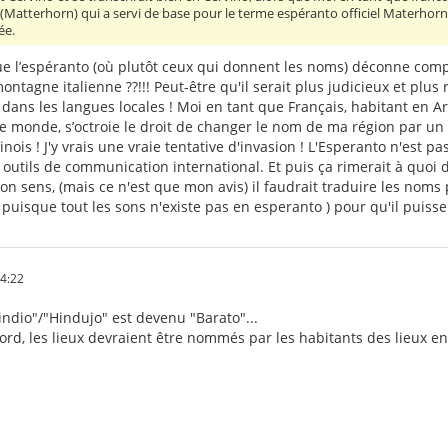
(Matterhorn) qui a servi de base pour le terme espéranto officiel Materhorno
ée.
que l’espéranto (où plutôt ceux qui donnent les noms) déconne comp
tagne italienne ??!!! Peut-être qu'il serait plus judicieux et plus
 dans les langues locales ! Moi en tant que Français, habitant en Ar
le monde, s’octroie le droit de changer le nom de ma région par un
ois ! J'y vrais une vraie tentative d'invasion ! L'Esperanto n'est pa
 outils de communication international. Et puis ça rimerait à quoi d
n sens, (mais ce n'est que mon avis) il faudrait traduire les noms
puisque tout les sons n'existe pas en esperanto ) pour qu'il puisse 
54:22
indio"/"Hindujo" est devenu "Barato"...
ccord, les lieux devraient être nommés par les habitants des lieux e