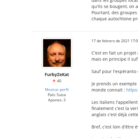
dans les groupes locaux
qu'ils se bougent, on 
Pourtant, des groupes 
chaque autochtone pre
17 de febrero de 2021 17:
C'est en fait un projet
mais en principe il su
Sauf pour l'espéranto 
FurbyZeKat
40
Je prends un exemple c
Mostrar perfil
monde connait :
https
País: Suiza
Aportes: 3
Les italiens l'appellen
finalement c'est la ve
anglais c'est déjà cette
Bref, c'est loin d'être