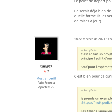
Le point de départ pou
Ce serait déjà bien de
quelle forme ils les v
de mises à jour).
18 de febrero de 2021 11:
FurbyZeKat:
C'est en fait un proje
principe il suffit d'
tung07
Sauf pour l'espéranto
7
C'est bien pour ça qu'i
Mostrar perfil
País: Francia
Aportes: 29
FurbyZeKat:
Je prends un exemple
:
https://fr.wikipedia
Les italiens l'appell