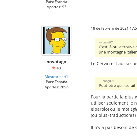
País: Francia
Aportes: 93
18 de febrero de 2021 17:
tung07:
C'est là où je trouv
une montagne italienn
novatago
Le Cervin est aussi su
48
Mostrar perfil
tung07:
País: España
Peut-être qu'il serai
Aportes: 2696
Pour la partie la plus
utiliser seulement le 
elparolo) ou le mot
Egi
(ou plus) traduction(s)
Il n'y a pas besoin de