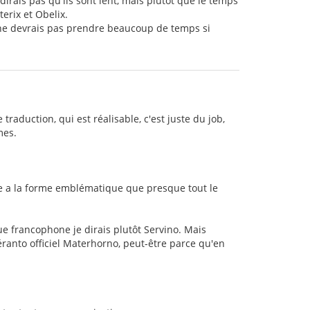
dirais pas qu'ils sont lent, mais plutôt que le temps
erix et Obelix.
l ne devrais pas prendre beaucoup de temps si
 traduction, qui est réalisable, c'est juste du job,
mes.
gne a la forme emblématique que presque tout le
que francophone je dirais plutôt Servino. Mais
éranto officiel Materhorno, peut-être parce qu'en