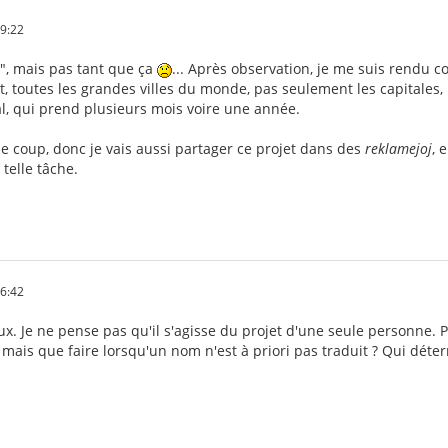
39:22
le", mais pas tant que ça
... Après observation, je me suis rendu c
t, toutes les grandes villes du monde, pas seulement les capitales, 
sal, qui prend plusieurs mois voire une année.
 coup, donc je vais aussi partager ce projet dans des
reklamejoj
, 
telle tâche.
26:42
eux. Je ne pense pas qu'il s'agisse du projet d'une seule personn
 mais que faire lorsqu'un nom n'est à priori pas traduit ? Qui déter