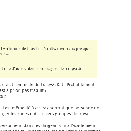
il y a le nom de tous les détroits, connus ou presque
ves...
nt que d'autres aient le courage (et le temps) de
uente et comme le dit FurbyZeKat : Probablement
t à priori pas traduit ?
te ?
! Il est même déjà assez aberrant que personne ne
partager les zones entre divers groupes de travail
personne ni dans les dirigeants ni à l’académie ni