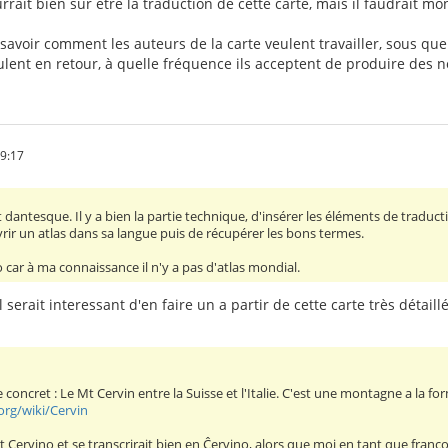
rrait bien sûr être la traduction de cette carte, mais il faudrait mo
 savoir comment les auteurs de la carte veulent travailler, sous que
eulent en retour, à quelle fréquence ils acceptent de produire des no
59:17
t dantesque. Il y a bien la partie technique, d'insérer les éléments de traducti
ouvrir un atlas dans sa langue puis de récupérer les bons termes.
 car à ma connaissance il n'y a pas d'atlas mondial.
l serait interessant d'en faire un a partir de cette carte très détaill
 concret : Le Mt Cervin entre la Suisse et l'Italie. C'est une montagne a l
.org/wiki/Cervin
ent Cervino et se transcrirait bien en Ĉervino, alors que moi en tant que franc