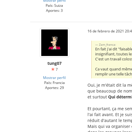
Mostrar perfil
País: Suiza
Aportes: 3
16 de febrero de 2021 20:
Zam_franca:
En fait j'ai dit "faisa
insignifiant, toutes 
C'est un travail colo
tung07
Ca vaut quand même l
7
remplir une telle tâch
Mostrar perfil
País: Francia
Oui, je m'était dit l
Aportes: 29
que beaucoup de noms s
et surtout
Qui détermi
Et pourtant, ça me se
l'ai fait avant. Et je s
réduit d'autant le temp
Mais qui va organiser