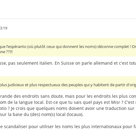
53:19
e que l’espéranto (où plutôt ceux qui donnent les noms) déconne complet ! O
e ??!!!
isse, pas seulement italien. En Suisse on parle allemand et c'est to
t plus judicieux et plus respectueux des peuples qui y habitent de partir d'ori
 grande des endroits sans doute, mais pour les endroits les plus c
nom de la langue local. Est-ce que tu sais quel pays est Misr ? C'es
ptio
? Je crois que quelques noms doivent avoir une traduction sur 
 sur la base du (des) nom(s) local (locaux).
 se scandaliser pour utiliser les noms les plus internationaux pour f