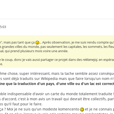
45:03
ble", mais pas tant que ça
... Après observation, je me suis rendu compte qu'
les grandes villes du monde, pas seulement les capitales, les sommets, les fleu
ssal, qui prend plusieurs mois voire une année.
e coup, donc je vais aussi partager ce projet dans des
reklamejoj
, en espéra
e.
a même chose, super intéressant, mais la tache semble assez conséq
ont déjà traduits sur Wikipedia mais que faire lorsqu'un nom n'es
ne que la traduction d'un pays, d'une ville ou d'un lac est correc
mble indispensable d'avoir un carte du monde totalement traduite 
uis d'accord, c'est à mon avis un travail qui devrait être collectifs, 
s qu'il faut pour le faire.
 ça ? Moi je ne suis qu'un modeste komencento
et je ne connais 