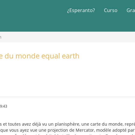
¿Esperanto?
Curso
Gra
h
te du monde equal earth
49:43
us et toutes avez déjà vu un planisphère, une carte du monde, rep
e que vous ayez vue une projection de Mercator, modèle adopté par