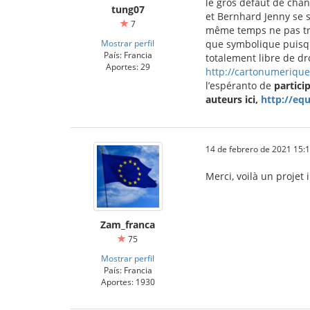
le gros défaut de chan
tung07
et Bernhard Jenny se s
7
même temps ne pas tro
Mostrar perfil
que symbolique puisqu'
País: Francia
totalement libre de dro
Aportes: 29
http://cartonumerique
l’espéranto de
partici
auteurs ici,
http://eq
14 de febrero de 2021 15:
Merci, voilà un projet i
Zam_franca
75
Mostrar perfil
País: Francia
Aportes: 1930