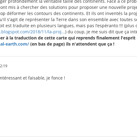
ger profondément la véritable taille des continents. Face à ce pro
ont mis à chercher des solutions pour proposer une nouvelle proje
p déformer les contours des continents. Et ils ont inventés la pro
il s'agit de représenter la Terre dans son ensemble avec toutes ses
it est traduite en plusieurs langues, mais pas l’espéranto !!! (plus d'
.blogspot.com/2018/11/la-proj...
) du coup, je me suis dit que ça in
per à la traduction de cette carte qui reprends finalement l'esprit e
ual-earth.com/
(en bas de page) ils n'attendent que ça !
12:19
ntéressant et faisable, je fonce !