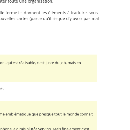
nter toute une organisation.
lle forme ils donnent les éléments à traduire, sous
uvelles cartes (parce qu'il risque d'y avoir pas mal
on, qui est réalisable, c'est juste du job, mais en
ée.
a forme emblématique que presque tout le monde connait
ophone je dirais plutôt Servino. Mais finalement c'est