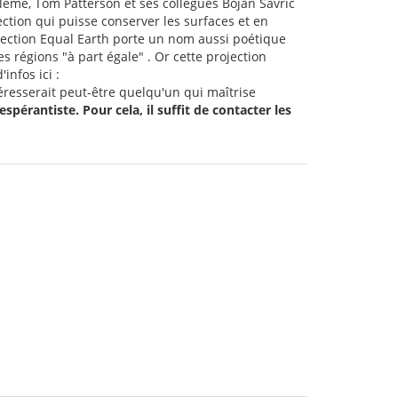
bléme, Tom Patterson et ses collègues Bojan Šavrič
ction qui puisse conserver les surfaces et en
jection Equal Earth porte un nom aussi poétique
 régions "à part égale" . Or cette projection
infos ici :
téresserait peut-être quelqu'un qui maîtrise
spérantiste. Pour cela, il suffit de contacter les