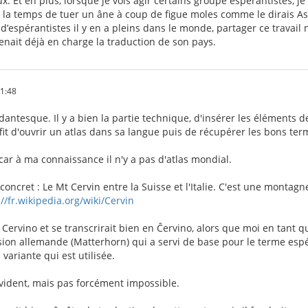
. Et en plus, lorsque je vois agir certains groupe espérantistes, je 
a la temps de tuer un âne à coup de figue moles comme le dirais Ast
d’espérantistes il y en a pleins dans le monde, partager ce travai
nait déjà en charge la traduction de son pays.
01:48
 dantesque. Il y a bien la partie technique, d'insérer les éléments de
ffit d'ouvrir un atlas dans sa langue puis de récupérer les bons ter
car à ma connaissance il n'y a pas d'atlas mondial.
oncret : Le Mt Cervin entre la Suisse et l'Italie. C'est une monta
://fr.wikipedia.org/wiki/Cervin
t Cervino et se transcrirait bien en Ĉervino, alors que moi en tant 
rsion allemande (Matterhorn) qui a servi de base pour le terme esp
 variante qui est utilisée.
 évident, mais pas forcément impossible.