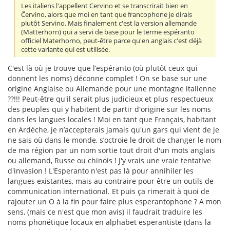
Les italiens l'appellent Cervino et se transcrirait bien en
Ĉervino, alors que moi en tant que francophone je dirais
plutôt Servino. Mais finalement c'est la version allemande
(Matterhorn) qui a servi de base pour le terme espéranto
officiel Materhorno, peut-être parce qu'en anglais c'est déjà
cette variante qui est utilisée.
C'est là où je trouve que l’espéranto (où plutôt ceux qui
donnent les noms) déconne complet ! On se base sur une
origine Anglaise ou Allemande pour une montagne italienne
??!!! Peut-être qu'il serait plus judicieux et plus respectueux
des peuples qui y habitent de partir d'origine sur les noms
dans les langues locales ! Moi en tant que Français, habitant
en Ardèche, je n’accepterais jamais qu'un gars qui vient de je
ne sais où dans le monde, s’octroie le droit de changer le nom
de ma région par un nom sortie tout droit d'un mots anglais
ou allemand, Russe ou chinois ! J'y vrais une vraie tentative
d'invasion ! L'Esperanto n'est pas là pour annihiler les
langues existantes, mais au contraire pour être un outils de
communication international. Et puis ça rimerait à quoi de
rajouter un O à la fin pour faire plus esperantophone ? A mon
sens, (mais ce n'est que mon avis) il faudrait traduire les
noms phonétique locaux en alphabet esperantiste (dans la