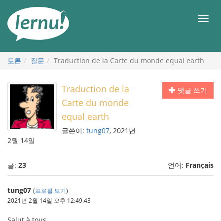
본
문
메
으
뉴
로
토론
질문
Traduction de la Carte du monde equal earth
Traduction de la
댓글 쓰기
Carte du monde
equal earth
글쓴이:
tung07
, 2021년
2월 14일
글:
23
언어:
Français
tung07
(
프로필 보기
)
2021년 2월 14일 오후 12:49:43
Salut à tous,