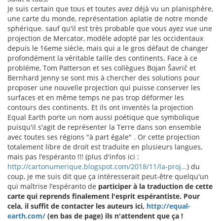
Je suis certain que tous et toutes avez déjà vu un planisphère,
une carte du monde, représentation aplatie de notre monde
sphérique. sauf qu'il est très probable que vous ayez vue une
projection de Mercator, modèle adopté par les occidentaux
depuis le 16eme siècle, mais qui a le gros défaut de changer
profondément la véritable taille des continents. Face à ce
probléme, Tom Patterson et ses collègues Bojan Šavrič et
Bernhard Jenny se sont mis à chercher des solutions pour
proposer une nouvelle projection qui puisse conserver les
surfaces et en même temps ne pas trop déformer les
contours des continents. Et ils ont inventés la projection
Equal Earth porte un nom aussi poétique que symbolique
puisqu'il s'agit de représenter la Terre dans son ensemble
avec toutes ses régions "à part égale" . Or cette projection
totalement libre de droit est traduite en plusieurs langues,
mais pas l’espéranto !!! (plus d'infos ici :
http://cartonumerique.blogspot.com/2018/11/la-proj...
) du
coup, je me suis dit que ça intéresserait peut-être quelqu'un
qui maîtrise l’espéranto de
participer à la traduction de cette
carte qui reprends finalement l'esprit espérantiste. Pour
cela, il suffit de contacter les auteurs ici,
http://equal-
earth.com/
(en bas de page) ils n'attendent que ça !