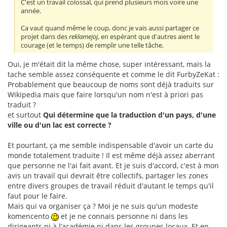
C'est un travail colossal, qui prend plusieurs mois voire une
année.
Ca vaut quand même le coup, donc je vais aussi partager ce
projet dans des
reklamejoj
, en espérant que d'autres aient le
courage (et le temps) de remplir une telle tâche.
Oui, je m'était dit la même chose, super intéressant, mais la
tache semble assez conséquente et comme le dit FurbyZeKat :
Probablement que beaucoup de noms sont déjà traduits sur
Wikipedia mais que faire lorsqu'un nom n'est à priori pas
traduit ?
et surtout
Qui détermine que la traduction d'un pays, d'une
ville ou d'un lac est correcte ?
Et pourtant, ça me semble indispensable d'avoir un carte du
monde totalement traduite ! Il est même déjà assez aberrant
que personne ne l'ai fait avant. Et je suis d'accord, c'est à mon
avis un travail qui devrait être collectifs, partager les zones
entre divers groupes de travail réduit d'autant le temps qu'il
faut pour le faire.
Mais qui va organiser ça ? Moi je ne suis qu'un modeste
komencento
et je ne connais personne ni dans les
dirigeants ni à l’académie ni dans les groupes locaux. Et en