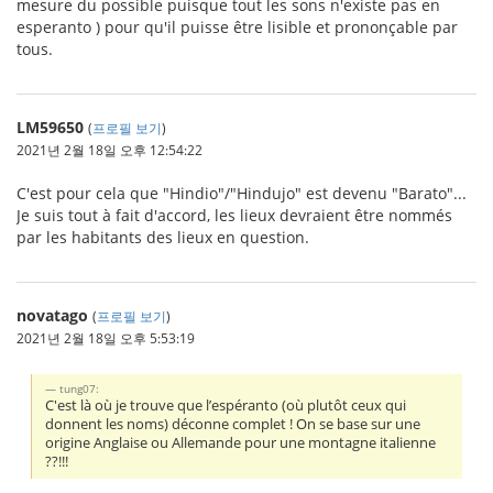
mesure du possible puisque tout les sons n'existe pas en
esperanto ) pour qu'il puisse être lisible et prononçable par
tous.
LM59650
(
프로필 보기
)
2021년 2월 18일 오후 12:54:22
C'est pour cela que "Hindio"/"Hindujo" est devenu "Barato"...
Je suis tout à fait d'accord, les lieux devraient être nommés
par les habitants des lieux en question.
novatago
(
프로필 보기
)
2021년 2월 18일 오후 5:53:19
tung07:
C'est là où je trouve que l’espéranto (où plutôt ceux qui
donnent les noms) déconne complet ! On se base sur une
origine Anglaise ou Allemande pour une montagne italienne
??!!!