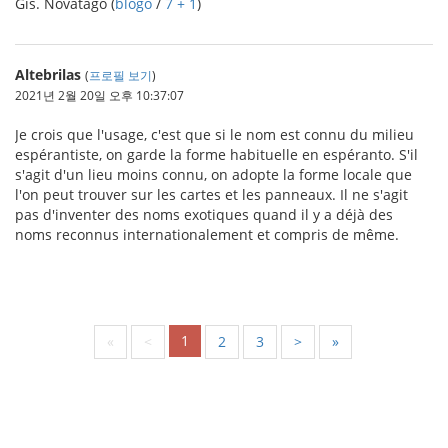
Ĝis. Novatago (
blogo
/
7 + 1
)
Altebrilas
(
프로필 보기
)
2021년 2월 20일 오후 10:37:07
Je crois que l'usage, c'est que si le nom est connu du milieu
espérantiste, on garde la forme habituelle en espéranto. S'il
s'agit d'un lieu moins connu, on adopte la forme locale que
l'on peut trouver sur les cartes et les panneaux. Il ne s'agit
pas d'inventer des noms exotiques quand il y a déjà des
noms reconnus internationalement et compris de même.
1
«
<
2
3
>
»