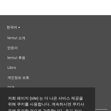
한국어
lernu! 소개
만든이
lernu! 후원
Libro
개인정보 보호
약관
제안, 문의
저희 페이지 {site} 는 더 나은 서비스 제공을
위해 쿠키를 사용합니다. 계속하시면 쿠키사
용에 동의한 것으로 간주합니다.
추가 정보