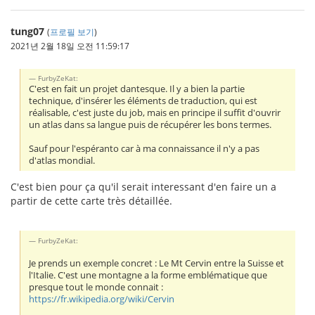
tung07
(
프로필 보기
)
2021년 2월 18일 오전 11:59:17
FurbyZeKat:
C'est en fait un projet dantesque. Il y a bien la partie
technique, d'insérer les éléments de traduction, qui est
réalisable, c'est juste du job, mais en principe il suffit d'ouvrir
un atlas dans sa langue puis de récupérer les bons termes.
Sauf pour l'espéranto car à ma connaissance il n'y a pas
d'atlas mondial.
C'est bien pour ça qu'il serait interessant d'en faire un a
partir de cette carte très détaillée.
FurbyZeKat:
Je prends un exemple concret : Le Mt Cervin entre la Suisse et
l'Italie. C'est une montagne a la forme emblématique que
presque tout le monde connait :
https://fr.wikipedia.org/wiki/Cervin