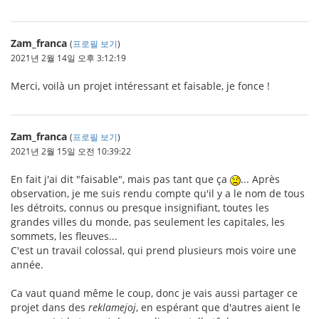
Zam_franca
(
프로필 보기
)
2021년 2월 14일 오후 3:12:19
Merci, voilà un projet intéressant et faisable, je fonce !
Zam_franca
(
프로필 보기
)
2021년 2월 15일 오전 10:39:22
En fait j'ai dit "faisable", mais pas tant que ça
... Après
observation, je me suis rendu compte qu'il y a le nom de tous
les détroits, connus ou presque insignifiant, toutes les
grandes villes du monde, pas seulement les capitales, les
sommets, les fleuves...
C'est un travail colossal, qui prend plusieurs mois voire une
année.
Ca vaut quand même le coup, donc je vais aussi partager ce
projet dans des
reklamejoj
, en espérant que d'autres aient le