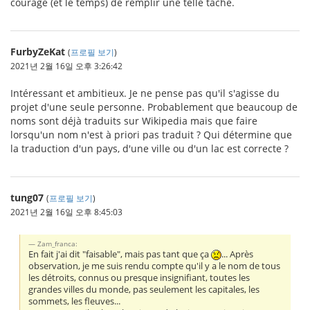
courage (et le temps) de remplir une telle tâche.
FurbyZeKat
(
프로필 보기
)
2021년 2월 16일 오후 3:26:42
Intéressant et ambitieux. Je ne pense pas qu'il s'agisse du
projet d'une seule personne. Probablement que beaucoup de
noms sont déjà traduits sur Wikipedia mais que faire
lorsqu'un nom n'est à priori pas traduit ? Qui détermine que
la traduction d'un pays, d'une ville ou d'un lac est correcte ?
tung07
(
프로필 보기
)
2021년 2월 16일 오후 8:45:03
Zam_franca:
En fait j'ai dit "faisable", mais pas tant que ça
... Après
observation, je me suis rendu compte qu'il y a le nom de tous
les détroits, connus ou presque insignifiant, toutes les
grandes villes du monde, pas seulement les capitales, les
sommets, les fleuves...