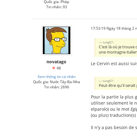
Quốc gia: Pháp
Tin nhắn: 93
17:53:19 Ngày 18 tháng 2
tung07:
C'est là où je trouv
une montagne italienn
novatago
Le Cervin est aussi su
48
Xem thông tin cá nhân
tung07:
Quốc gia: Nước Tây-Ba-Nha
Peut-être qu'il serai
Tin nhắn: 2696
Pour la partie la plus
utiliser seulement le 
elparolo) ou le mot
Egi
(ou plus) traduction(s)
Il n'y a pas besoin de