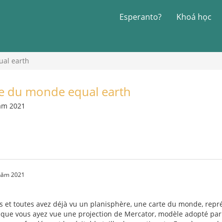
Esperanto?
Khoá học
ual earth
te du monde equal earth
năm 2021
 năm 2021
us et toutes avez déjà vu un planisphère, une carte du monde, rep
e que vous ayez vue une projection de Mercator, modèle adopté par