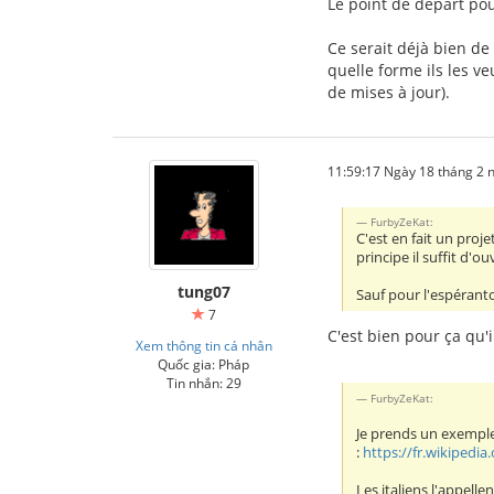
Le point de départ pou
Ce serait déjà bien de
quelle forme ils les v
de mises à jour).
11:59:17 Ngày 18 tháng 2
FurbyZeKat:
C'est en fait un proje
principe il suffit d'
tung07
Sauf pour l'espéranto
7
C'est bien pour ça qu'i
Xem thông tin cá nhân
Quốc gia: Pháp
Tin nhắn: 29
FurbyZeKat:
Je prends un exemple
:
https://fr.wikipedia
Les italiens l'appell