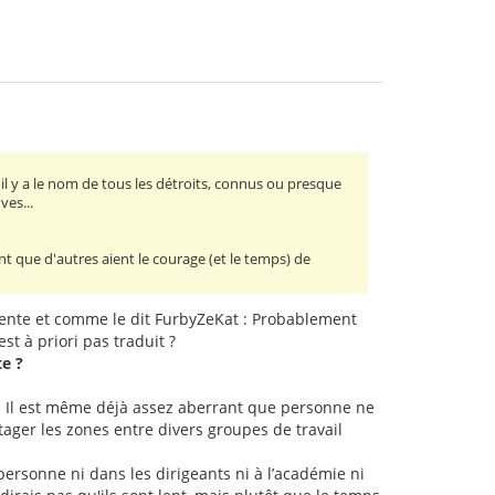
il y a le nom de tous les détroits, connus ou presque
ves...
nt que d'autres aient le courage (et le temps) de
uente et comme le dit FurbyZeKat : Probablement
t à priori pas traduit ?
te ?
! Il est même déjà assez aberrant que personne ne
partager les zones entre divers groupes de travail
personne ni dans les dirigeants ni à l’académie ni