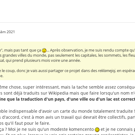
 năm 2021
ble", mais pas tant que ça
... Après observation, je me suis rendu compte qu'
les grandes villes du monde, pas seulement les capitales, les sommets, les fleu
ssal, qui prend plusieurs mois voire une année.
e coup, donc je vais aussi partager ce projet dans des
reklamejoj
, en espéra
e.
a même chose, super intéressant, mais la tache semble assez conséq
ont déjà traduits sur Wikipedia mais que faire lorsqu'un nom n'es
ne que la traduction d'un pays, d'une ville ou d'un lac est correc
mble indispensable d'avoir un carte du monde totalement traduite 
uis d'accord, c'est à mon avis un travail qui devrait être collectifs, 
s qu'il faut pour le faire.
 ça ? Moi je ne suis qu'un modeste komencento
et je ne connais 