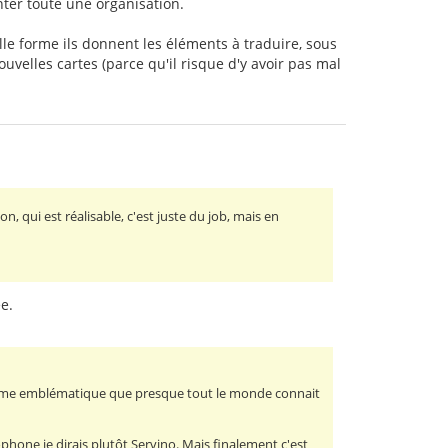
nter toute une organisation.
lle forme ils donnent les éléments à traduire, sous
uvelles cartes (parce qu'il risque d'y avoir pas mal
on, qui est réalisable, c'est juste du job, mais en
ée.
a forme emblématique que presque tout le monde connait
ophone je dirais plutôt Servino. Mais finalement c'est