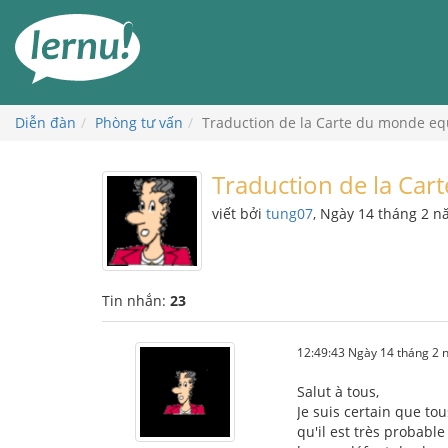
Đi
đến
phần
nội
dung
Diễn đàn
Phòng tư vấn
Traduction de la Carte du monde eq
Traduction de la Car
viết bởi
tung07
, Ngày 14 tháng 2 
Tin nhắn:
23
12:49:43 Ngày 14 tháng 2
Salut à tous,
Je suis certain que to
qu'il est très probabl