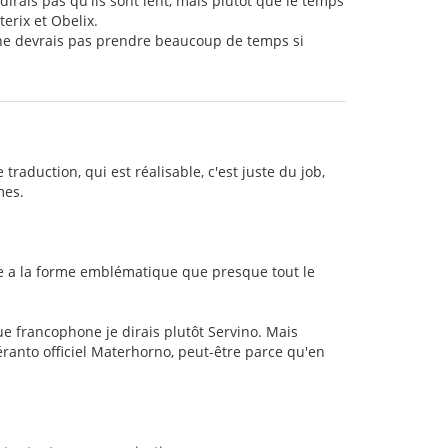
dirais pas qu'ils sont lent, mais plutôt que le temps
erix et Obelix.
l ne devrais pas prendre beaucoup de temps si
 traduction, qui est réalisable, c'est juste du job,
mes.
gne a la forme emblématique que presque tout le
que francophone je dirais plutôt Servino. Mais
éranto officiel Materhorno, peut-être parce qu'en