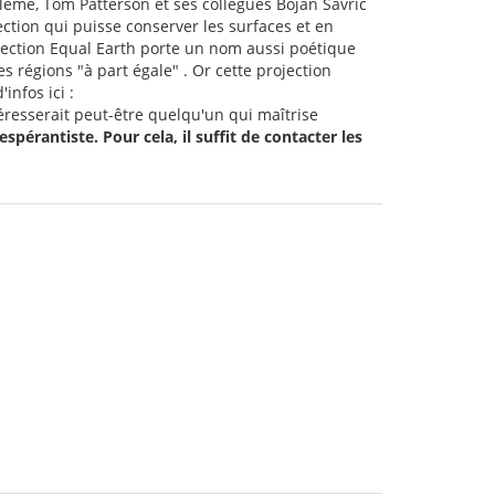
bléme, Tom Patterson et ses collègues Bojan Šavrič
ction qui puisse conserver les surfaces et en
jection Equal Earth porte un nom aussi poétique
 régions "à part égale" . Or cette projection
infos ici :
téresserait peut-être quelqu'un qui maîtrise
spérantiste. Pour cela, il suffit de contacter les