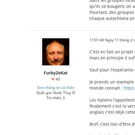
dans les groupes locaux
qu'ils se bougent, on 
Pourtant, des groupes 
chaque autochtone pre
17:01:48 Ngày 17 tháng 2
C'est en fait un projet
mais en principe il su
Sauf pour l'espéranto 
FurbyZeKat
40
Je prends un exemple c
Xem thông tin cá nhân
monde connait :
https
Quốc gia: Nước Thụy Sĩ
Tin nhắn: 3
Les italiens l'appellen
finalement c'est la ve
anglais c'est déjà cette
Bref, c'est loin d'être