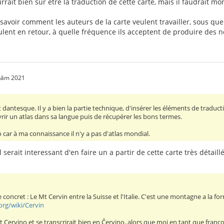
rrait bien sûr être la traduction de cette carte, mais il faudrait mo
 savoir comment les auteurs de la carte veulent travailler, sous que
eulent en retour, à quelle fréquence ils acceptent de produire des no
 năm 2021
t dantesque. Il y a bien la partie technique, d'insérer les éléments de traducti
ouvrir un atlas dans sa langue puis de récupérer les bons termes.
 car à ma connaissance il n'y a pas d'atlas mondial.
l serait interessant d'en faire un a partir de cette carte très détaill
 concret : Le Mt Cervin entre la Suisse et l'Italie. C'est une montagne a l
.org/wiki/Cervin
ent Cervino et se transcrirait bien en Ĉervino, alors que moi en tant que franc