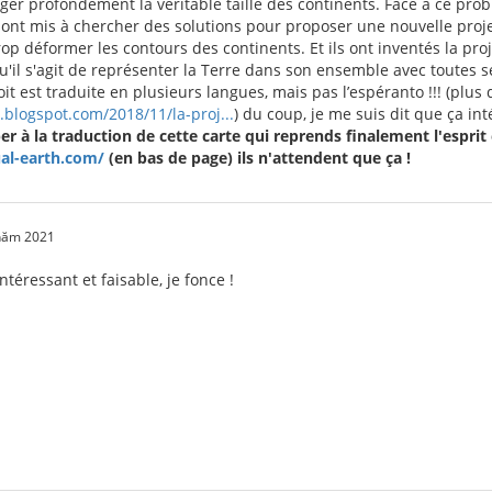
ger profondément la véritable taille des continents. Face à ce pro
ont mis à chercher des solutions pour proposer une nouvelle proje
p déformer les contours des continents. Et ils ont inventés la pro
il s'agit de représenter la Terre dans son ensemble avec toutes ses
it est traduite en plusieurs langues, mais pas l’espéranto !!! (plus d'
.blogspot.com/2018/11/la-proj...
) du coup, je me suis dit que ça in
per à la traduction de cette carte qui reprends finalement l'esprit e
ual-earth.com/
(en bas de page) ils n'attendent que ça !
 năm 2021
ntéressant et faisable, je fonce !