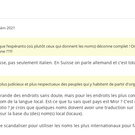
 năm 2021
e que l’espéranto (où plutôt ceux qui donnent les noms) déconne complet ! O
e ??!!!
isse, pas seulement italien. En Suisse on parle allemand et c'est to
t plus judicieux et plus respectueux des peuples qui y habitent de partir d'ori
 grande des endroits sans doute, mais pour les endroits les plus c
nom de la langue local. Est-ce que tu sais quel pays est Misr ? C'es
ptio
? Je crois que quelques noms doivent avoir une traduction sur 
 sur la base du (des) nom(s) local (locaux).
 se scandaliser pour utiliser les noms les plus internationaux pour f