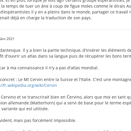
. Et en plus, lorsque je vois agir certains groupe espérantistes, je 
a la temps de tuer un âne à coup de figue moles comme le dirais Ast
d’espérantistes il y en a pleins dans le monde, partager ce travai
nait déjà en charge la traduction de son pays.
 năm 2021
 dantesque. Il y a bien la partie technique, d'insérer les éléments de
ffit d'ouvrir un atlas dans sa langue puis de récupérer les bons ter
car à ma connaissance il n'y a pas d'atlas mondial.
oncret : Le Mt Cervin entre la Suisse et l'Italie. C'est une monta
://fr.wikipedia.org/wiki/Cervin
t Cervino et se transcrirait bien en Ĉervino, alors que moi en tant 
rsion allemande (Matterhorn) qui a servi de base pour le terme esp
 variante qui est utilisée.
 évident, mais pas forcément impossible.