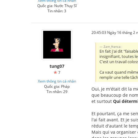
Xem thông tin cá nhân
Quốc gia: Nước Thụy Sĩ
Tin nhắn: 3
20:45:03 Ngày 16 tháng 2
Zam_franca:
En fait j'ai dit "faisa
insignifiant, toutes 
C'est un travail colo
tung07
Ca vaut quand même l
7
remplir une telle tâch
Xem thông tin cá nhân
Quốc gia: Pháp
Oui, je m'était dit l
Tin nhắn: 29
que beaucoup de noms s
et surtout
Qui détermi
Et pourtant, ça me se
l'ai fait avant. Et je s
réduit d'autant le temp
Mais qui va organiser