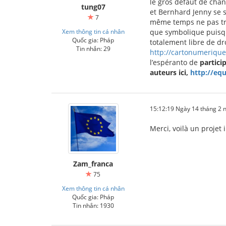
le gros défaut de chan
tung07
et Bernhard Jenny se s
7
même temps ne pas tro
Xem thông tin cá nhân
que symbolique puisqu'
Quốc gia: Pháp
totalement libre de dro
Tin nhắn: 29
http://cartonumerique
l’espéranto de
partici
auteurs ici,
http://eq
15:12:19 Ngày 14 tháng 2
Merci, voilà un projet i
Zam_franca
75
Xem thông tin cá nhân
Quốc gia: Pháp
Tin nhắn: 1930