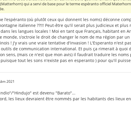
(Matterhorn) qui a servi de base pour le terme espéranto officiel Materhorno
ée.
que l’espéranto (où plutôt ceux qui donnent les noms) déconne comp
tagne italienne ??!!! Peut-être qu'il serait plus judicieux et plus
 dans les langues locales ! Moi en tant que Français, habitant en Ar
le monde, s’octroie le droit de changer le nom de ma région par un
ois ! J'y vrais une vraie tentative d'invasion ! L'Esperanto n'est pa
 outils de communication international. Et puis ça rimerait à quoi d
n sens, (mais ce n'est que mon avis) il faudrait traduire les noms
puisque tout les sons n'existe pas en esperanto ) pour qu'il puisse 
 năm 2021
indio"/"Hindujo" est devenu "Barato"...
ccord, les lieux devraient être nommés par les habitants des lieux e