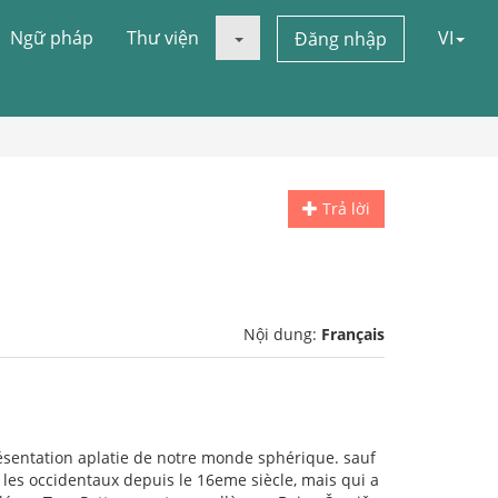
Ngữ pháp
Thư viện
VI
Đăng nhập
Trả lời
Nội dung:
Français
résentation aplatie de notre monde sphérique. sauf
 les occidentaux depuis le 16eme siècle, mais qui a