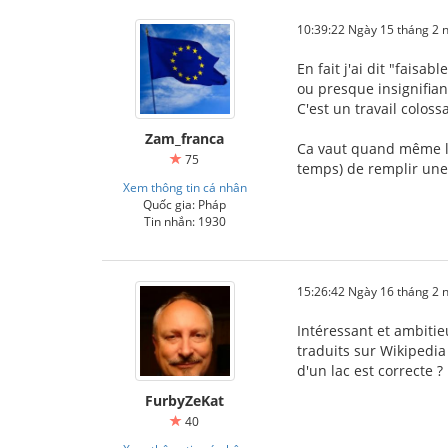
10:39:22 Ngày 15 tháng 2
En fait j'ai dit "faisab
ou presque insignifian
C'est un travail colos
Zam_franca
Ca vaut quand même le
75
temps) de remplir une 
Xem thông tin cá nhân
Quốc gia: Pháp
Tin nhắn: 1930
15:26:42 Ngày 16 tháng 2
Intéressant et ambiti
traduits sur Wikipedia
d'un lac est correcte ?
FurbyZeKat
40