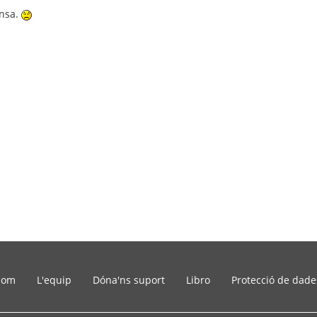
ensa.
som
L'equip
Dóna'ns suport
Libro
Protecció de dade