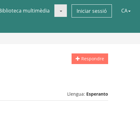
Biblioteca multimèdia
CA
Iniciar sessió
Respondre
Llengua:
Esperanto