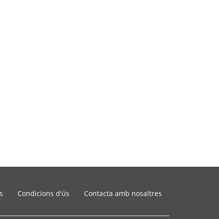
s
Condicions d'ús
Contacta amb nosaltres