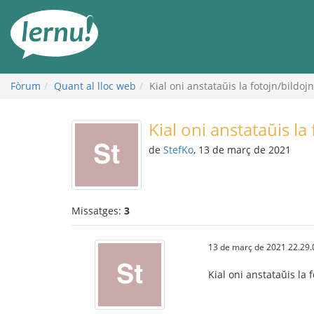
Al
contingut
Fòrum
Quant al lloc web
Kial oni anstataŭis la fotojn/bildojn
Kial oni anstataŭis la 
de
StefKo
, 13 de març de 2021
Missatges:
3
13 de març de 2021 22.29.
Kial oni anstataŭis la f