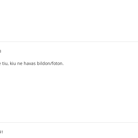
3
e tiu, kiu ne havas bildon/foton.
41