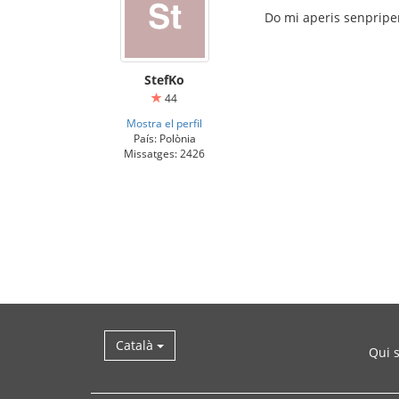
Do mi aperis senprip
StefKo
44
Mostra el perfil
País: Polònia
Missatges: 2426
Català
Qui 