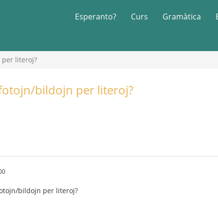
Esperanto?
Curs
Gramàtica
 per literoj?
fotojn/bildojn per literoj?
00
otojn/bildojn per literoj?