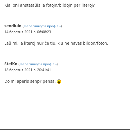
Kial oni anstataŭis la fotojn/bildojn per literoj?
sendiulo
(
Переглянути профіль
)
14 березня 2021 р. 06:08:23
Laŭ mi, la literoj nur ĉe tiu, kiu ne havas bildon/foton.
StefKo
(
Переглянути профіль
)
18 березня 2021 р. 20:41:41
Do mi aperis senpripensa.