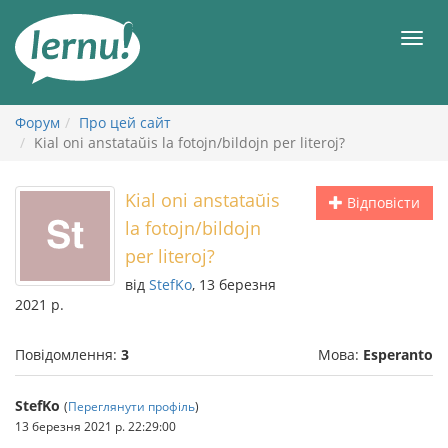
До
змісту
Мен
Форум
Про цей сайт
Kial oni anstataŭis la fotojn/bildojn per literoj?
Kial oni anstataŭis
Відповісти
la fotojn/bildojn
per literoj?
від
StefKo
, 13 березня
2021 р.
Повідомлення:
3
Мова:
Esperanto
StefKo
(
Переглянути профіль
)
13 березня 2021 р. 22:29:00