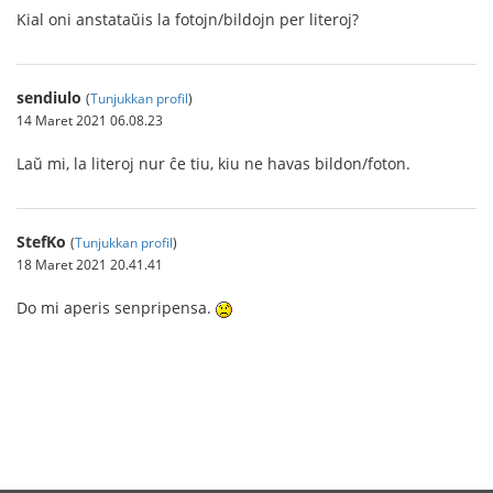
Kial oni anstataŭis la fotojn/bildojn per literoj?
sendiulo
(
Tunjukkan profil
)
14 Maret 2021 06.08.23
Laŭ mi, la literoj nur ĉe tiu, kiu ne havas bildon/foton.
StefKo
(
Tunjukkan profil
)
18 Maret 2021 20.41.41
Do mi aperis senpripensa.