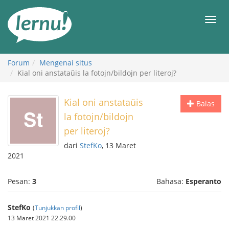
Ke
daftar
Men
isi
Forum
Mengenai situs
Kial oni anstataŭis la fotojn/bildojn per literoj?
Kial oni anstataŭis
Balas
la fotojn/bildojn
per literoj?
dari
StefKo
, 13 Maret
2021
Pesan:
3
Bahasa:
Esperanto
StefKo
(
Tunjukkan profil
)
13 Maret 2021 22.29.00