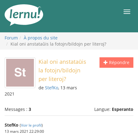
Aller
au
Men
contenu
Forum
À propos du site
Kial oni anstataŭis la fotojn/bildojn per literoj?
Kial oni anstataŭis
Répondre
la fotojn/bildojn
per literoj?
de
StefKo
, 13 mars
2021
Messages :
3
Langue:
Esperanto
StefKo
(
Voir le profil
)
13 mars 2021 22:29:00