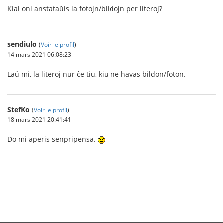
Kial oni anstataŭis la fotojn/bildojn per literoj?
sendiulo
(
Voir le profil
)
14 mars 2021 06:08:23
Laŭ mi, la literoj nur ĉe tiu, kiu ne havas bildon/foton.
StefKo
(
Voir le profil
)
18 mars 2021 20:41:41
Do mi aperis senpripensa.