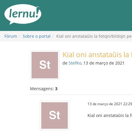
Ir
ao
conteúdo
Fórum
Sobre o portal
Kial oni anstataŭis la fotojn/bildojn per
Kial oni anstataŭis la 
de
StefKo
, 13 de março de 2021
Mensagens:
3
13 de março de 2021 22:29
Kial oni anstataŭis la f