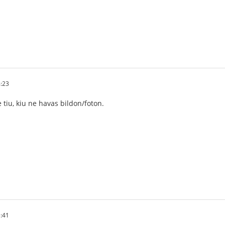
:23
e tiu, kiu ne havas bildon/foton.
:41