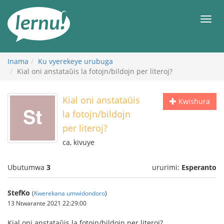
Ku
rupapuro
Urut
rw'ibirimwo
Inama
Ku vyerekeye urubuga
Kial oni anstataŭis la fotojn/bildojn per literoj?
Kial oni anstataŭis
Kwishura
la fotojn/bildojn
per literoj?
ca, kivuye
Ubutumwa
3
ururimi:
Esperanto
StefKo
(
Kwerekana umwidondoro
)
13 Ntwarante 2021 22:29:00
Kial oni anstataŭis la fotojn/bildojn per literoj?