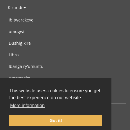
Kirundi
ibitwerekeye
umugwi
Dushigikire
Libro
Ibanga ry'umuntu
Amategeko
Turondere
This website uses cookies to ensure you get
the best experience on our website.
More information
Got it!
© 2002-2026 lernu.net |
Impressum