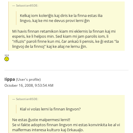
Sebastian85DE:
Kelkaj iom koleriĝis kaj diris ke la finna estas ilia
lingvo, kaj ke mi ne devus provi lerni ĝin
Mi havis finnan retamikon kiam mi eklernis la finnan kaj mi
esperis, ke li helpos min. Sed kiam mi jam parolis iom, li
"rifuzis" paroli finne kun mi, ĉar ankaŭ li pensis, ke ĝi estas "la
lingvoj de la finnoj" kaj ke aliaj ne lernu ĝin.
Iippa
(User's profile)
October 16, 2008, 9:53:54 AM
Sebastian85DE:
Kial vi volas lerni la finnan lingvon?
Ne estas ĝuste malpermesi lerni!!
Se vi fakte adoptos finnan lingvon mi estas konvinkita ke al vi
malfermas interesa kulturo kaj ĉirkauaĵo.