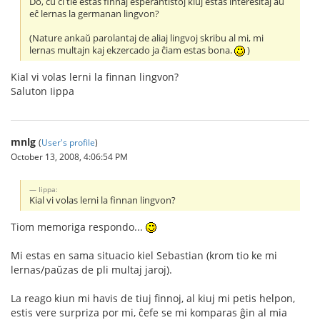
Do, ĉu ĉi tie estas finnaj esperantistoj kiuj estas interesitaj aŭ
eĉ lernas la germanan lingvon?
(Nature ankaŭ parolantaj de aliaj lingvoj skribu al mi, mi
lernas multajn kaj ekzercado ja ĉiam estas bona.
)
Kial vi volas lerni la finnan lingvon?
Saluton Iippa
mnlg
(
User's profile
)
October 13, 2008, 4:06:54 PM
Iippa:
Kial vi volas lerni la finnan lingvon?
Tiom memoriga respondo...
Mi estas en sama situacio kiel Sebastian (krom tio ke mi
lernas/paŭzas de pli multaj jaroj).
La reago kiun mi havis de tiuj finnoj, al kiuj mi petis helpon,
estis vere surpriza por mi, ĉefe se mi komparas ĝin al mia