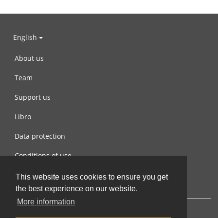
English
About us
Team
Support us
Libro
Data protection
Conditions of use
Contact us
This website uses cookies to ensure you get
the best experience on our website.
More information