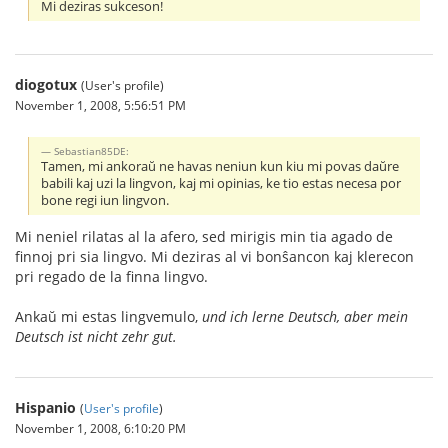
Mi deziras sukceson!
diogotux
(User's profile)
November 1, 2008, 5:56:51 PM
Sebastian85DE:
Tamen, mi ankoraŭ ne havas neniun kun kiu mi povas daŭre
babili kaj uzi la lingvon, kaj mi opinias, ke tio estas necesa por
bone regi iun lingvon.
Mi neniel rilatas al la afero, sed mirigis min tia agado de
finnoj pri sia lingvo. Mi deziras al vi bonŝancon kaj klerecon
pri regado de la finna lingvo.
Ankaŭ mi estas lingvemulo,
und ich lerne Deutsch, aber mein
Deutsch ist nicht zehr gut.
Hispanio
(
User's profile
)
November 1, 2008, 6:10:20 PM