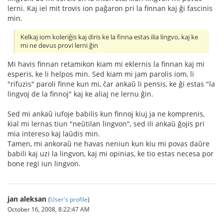
lerni. Kaj iel mit trovis ion paĝaron pri la finnan kaj ĝi fascinis
min.
Kelkaj iom koleriĝis kaj diris ke la finna estas ilia lingvo, kaj ke
mi ne devus provi lerni ĝin
Mi havis finnan retamikon kiam mi eklernis la finnan kaj mi
esperis, ke li helpos min. Sed kiam mi jam parolis iom, li
"rifuzis" paroli finne kun mi, ĉar ankaŭ li pensis, ke ĝi estas "la
lingvoj de la finnoj" kaj ke aliaj ne lernu ĝin.
Sed mi ankaŭ iufoje babilis kun finnoj kiuj ja ne komprenis,
kial mi lernas tiun "neŭtilan lingvon", sed ili ankaŭ ĝojis pri
mia intereso kaj laŭdis min.
Tamen, mi ankoraŭ ne havas neniun kun kiu mi povas daŭre
babili kaj uzi la lingvon, kaj mi opinias, ke tio estas necesa por
bone regi iun lingvon.
jan aleksan
(
User's profile
)
October 16, 2008, 8:22:47 AM