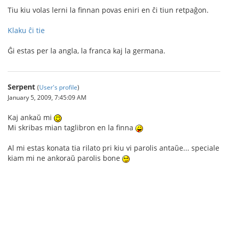
Tiu kiu volas lerni la finnan povas eniri en ĉi tiun retpaĝon.
Klaku ĉi tie
Ĝi estas per la angla, la franca kaj la germana.
Serpent
(
User's profile
)
January 5, 2009, 7:45:09 AM
Kaj ankaŭ mi
Mi skribas mian taglibron en la finna
Al mi estas konata tia rilato pri kiu vi parolis antaŭe... speciale
kiam mi ne ankoraŭ parolis bone