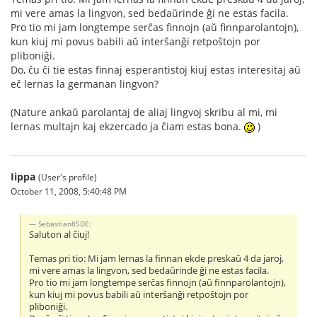
mi vere amas la lingvon, sed bedaŭrinde ĝi ne estas facila.
Pro tio mi jam longtempe serĉas finnojn (aŭ finnparolantojn),
kun kiuj mi povus babili aŭ interŝanĝi retpoŝtojn por
pliboniĝi.
Do, ĉu ĉi tie estas finnaj esperantistoj kiuj estas interesitaj aŭ
eĉ lernas la germanan lingvon?
(Nature ankaŭ parolantaj de aliaj lingvoj skribu al mi, mi
lernas multajn kaj ekzercado ja ĉiam estas bona.
)
Iippa
(User's profile)
October 11, 2008, 5:40:48 PM
Sebastian85DE:
Saluton al ĉiuj!
Temas pri tio: Mi jam lernas la finnan ekde preskaŭ 4 da jaroj,
mi vere amas la lingvon, sed bedaŭrinde ĝi ne estas facila.
Pro tio mi jam longtempe serĉas finnojn (aŭ finnparolantojn),
kun kiuj mi povus babili aŭ interŝanĝi retpoŝtojn por
pliboniĝi.