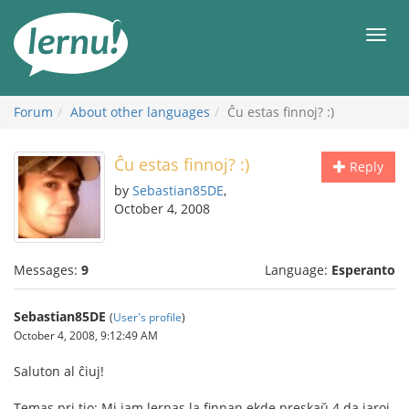
Skip
to
Men
the
content
Forum
About other languages
Ĉu estas finnoj? :)
Ĉu estas finnoj? :)
Reply
by
Sebastian85DE
,
October 4, 2008
Messages:
9
Language:
Esperanto
Sebastian85DE
(
User's profile
)
October 4, 2008, 9:12:49 AM
Saluton al ĉiuj!
Temas pri tio: Mi jam lernas la finnan ekde preskaŭ 4 da jaroj,