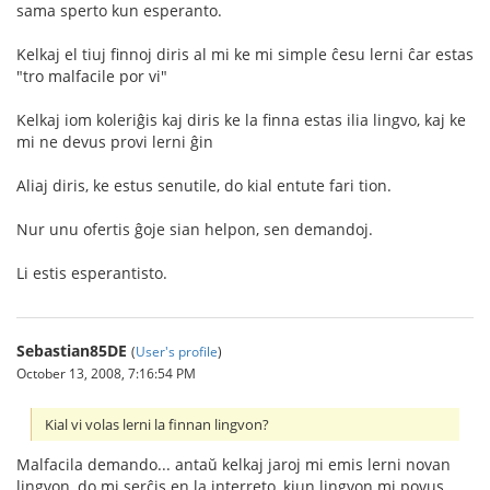
sama sperto kun esperanto.
Kelkaj el tiuj finnoj diris al mi ke mi simple ĉesu lerni ĉar estas
"tro malfacile por vi"
Kelkaj iom koleriĝis kaj diris ke la finna estas ilia lingvo, kaj ke
mi ne devus provi lerni ĝin
Aliaj diris, ke estus senutile, do kial entute fari tion.
Nur unu ofertis ĝoje sian helpon, sen demandoj.
Li estis esperantisto.
Sebastian85DE
(
User's profile
)
October 13, 2008, 7:16:54 PM
Kial vi volas lerni la finnan lingvon?
Malfacila demando... antaŭ kelkaj jaroj mi emis lerni novan
lingvon, do mi serĉis en la interreto, kiun lingvon mi povus