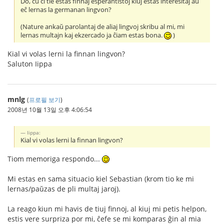
Do, ĉu ĉi tie estas finnaj esperantistoj kiuj estas interesitaj aŭ
eĉ lernas la germanan lingvon?
(Nature ankaŭ parolantaj de aliaj lingvoj skribu al mi, mi
lernas multajn kaj ekzercado ja ĉiam estas bona.
)
Kial vi volas lerni la finnan lingvon?
Saluton Iippa
mnlg
(
프로필 보기
)
2008년 10월 13일 오후 4:06:54
Iippa:
Kial vi volas lerni la finnan lingvon?
Tiom memoriga respondo...
Mi estas en sama situacio kiel Sebastian (krom tio ke mi
lernas/paŭzas de pli multaj jaroj).
La reago kiun mi havis de tiuj finnoj, al kiuj mi petis helpon,
estis vere surpriza por mi, ĉefe se mi komparas ĝin al mia