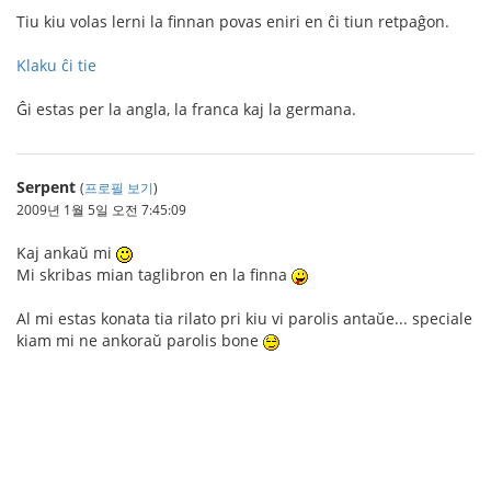
Tiu kiu volas lerni la finnan povas eniri en ĉi tiun retpaĝon.
Klaku ĉi tie
Ĝi estas per la angla, la franca kaj la germana.
Serpent
(
프로필 보기
)
2009년 1월 5일 오전 7:45:09
Kaj ankaŭ mi
Mi skribas mian taglibron en la finna
Al mi estas konata tia rilato pri kiu vi parolis antaŭe... speciale
kiam mi ne ankoraŭ parolis bone