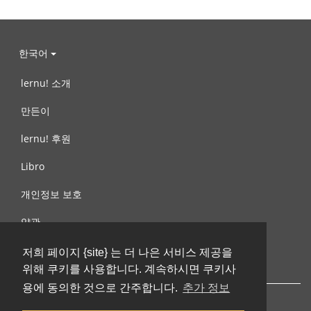
한국어
lernu! 소개
만든이
lernu! 후원
Libro
개인정보 보호
약관
제안, 문의
저희 페이지 {site} 는 더 나은 서비스 제공을
위해 쿠키를 사용합니다. 계속하시면 쿠키사
용에 동의한 것으로 간주합니다.
추가 정보