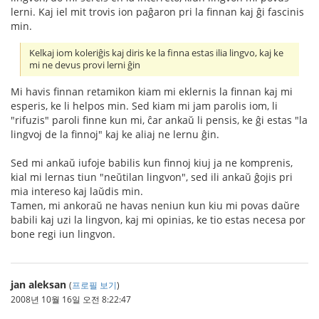
lerni. Kaj iel mit trovis ion paĝaron pri la finnan kaj ĝi fascinis
min.
Kelkaj iom koleriĝis kaj diris ke la finna estas ilia lingvo, kaj ke
mi ne devus provi lerni ĝin
Mi havis finnan retamikon kiam mi eklernis la finnan kaj mi
esperis, ke li helpos min. Sed kiam mi jam parolis iom, li
"rifuzis" paroli finne kun mi, ĉar ankaŭ li pensis, ke ĝi estas "la
lingvoj de la finnoj" kaj ke aliaj ne lernu ĝin.
Sed mi ankaŭ iufoje babilis kun finnoj kiuj ja ne komprenis,
kial mi lernas tiun "neŭtilan lingvon", sed ili ankaŭ ĝojis pri
mia intereso kaj laŭdis min.
Tamen, mi ankoraŭ ne havas neniun kun kiu mi povas daŭre
babili kaj uzi la lingvon, kaj mi opinias, ke tio estas necesa por
bone regi iun lingvon.
jan aleksan
(
프로필 보기
)
2008년 10월 16일 오전 8:22:47