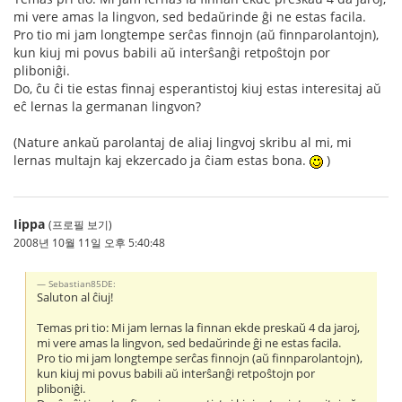
mi vere amas la lingvon, sed bedaŭrinde ĝi ne estas facila.
Pro tio mi jam longtempe serĉas finnojn (aŭ finnparolantojn),
kun kiuj mi povus babili aŭ interŝanĝi retpoŝtojn por
pliboniĝi.
Do, ĉu ĉi tie estas finnaj esperantistoj kiuj estas interesitaj aŭ
eĉ lernas la germanan lingvon?
(Nature ankaŭ parolantaj de aliaj lingvoj skribu al mi, mi
lernas multajn kaj ekzercado ja ĉiam estas bona.
)
Iippa
(프로필 보기)
2008년 10월 11일 오후 5:40:48
Sebastian85DE:
Saluton al ĉiuj!
Temas pri tio: Mi jam lernas la finnan ekde preskaŭ 4 da jaroj,
mi vere amas la lingvon, sed bedaŭrinde ĝi ne estas facila.
Pro tio mi jam longtempe serĉas finnojn (aŭ finnparolantojn),
kun kiuj mi povus babili aŭ interŝanĝi retpoŝtojn por
pliboniĝi.