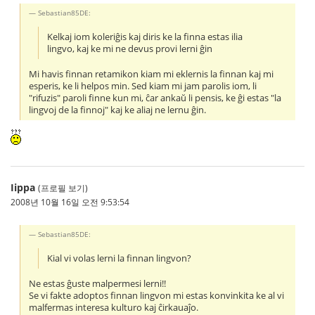
Sebastian85DE:
Kelkaj iom koleriĝis kaj diris ke la finna estas ilia
lingvo, kaj ke mi ne devus provi lerni ĝin
Mi havis finnan retamikon kiam mi eklernis la finnan kaj mi
esperis, ke li helpos min. Sed kiam mi jam parolis iom, li
"rifuzis" paroli finne kun mi, ĉar ankaŭ li pensis, ke ĝi estas "la
lingvoj de la finnoj" kaj ke aliaj ne lernu ĝin.
Iippa
(프로필 보기)
2008년 10월 16일 오전 9:53:54
Sebastian85DE:
Kial vi volas lerni la finnan lingvon?
Ne estas ĝuste malpermesi lerni!!
Se vi fakte adoptos finnan lingvon mi estas konvinkita ke al vi
malfermas interesa kulturo kaj ĉirkauaĵo.