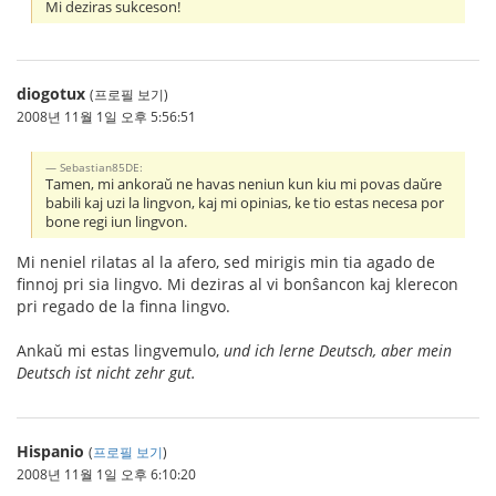
Mi deziras sukceson!
diogotux
(프로필 보기)
2008년 11월 1일 오후 5:56:51
Sebastian85DE:
Tamen, mi ankoraŭ ne havas neniun kun kiu mi povas daŭre
babili kaj uzi la lingvon, kaj mi opinias, ke tio estas necesa por
bone regi iun lingvon.
Mi neniel rilatas al la afero, sed mirigis min tia agado de
finnoj pri sia lingvo. Mi deziras al vi bonŝancon kaj klerecon
pri regado de la finna lingvo.
Ankaŭ mi estas lingvemulo,
und ich lerne Deutsch, aber mein
Deutsch ist nicht zehr gut.
Hispanio
(
프로필 보기
)
2008년 11월 1일 오후 6:10:20