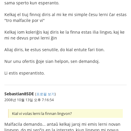
sama sperto kun esperanto.
Kelkaj el tiuj finnoj diris al mi ke mi simple ĉesu lerni ĉar estas
"tro malfacile por vi"
Kelkaj iom koleriĝis kaj diris ke la finna estas ilia lingvo, kaj ke
mi ne devus provi lerni ĝin
Aliaj diris, ke estus senutile, do kial entute fari tion.
Nur unu ofertis ĝoje sian helpon, sen demandoj.
Li estis esperantisto.
Sebastian85DE
(
프로필 보기
)
2008년 10월 13일 오후 7:16:54
Kial vi volas lerni la finnan lingvon?
Malfacila demando... antaŭ kelkaj jaroj mi emis lerni novan
lingvon, do mi serĉis en la interreto, kiun lingvon mi povus