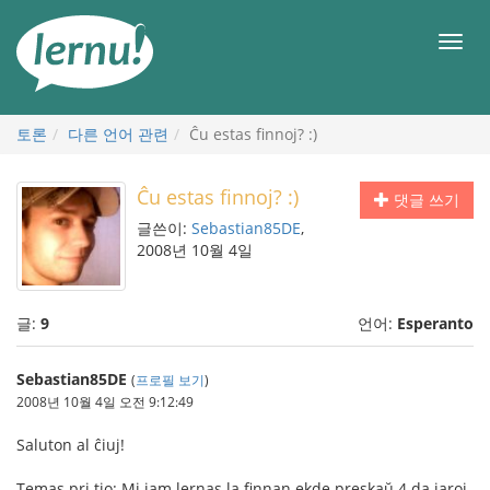
본
문
메
으
뉴
로
토론
다른 언어 관련
Ĉu estas finnoj? :)
Ĉu estas finnoj? :)
댓글 쓰기
글쓴이:
Sebastian85DE
,
2008년 10월 4일
글:
9
언어:
Esperanto
Sebastian85DE
(
프로필 보기
)
2008년 10월 4일 오전 9:12:49
Saluton al ĉiuj!
Temas pri tio: Mi jam lernas la finnan ekde preskaŭ 4 da jaroj,