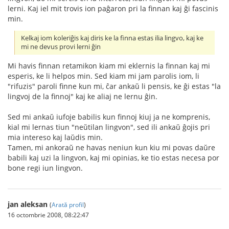
lerni. Kaj iel mit trovis ion paĝaron pri la finnan kaj ĝi fascinis
min.
Kelkaj iom koleriĝis kaj diris ke la finna estas ilia lingvo, kaj ke
mi ne devus provi lerni ĝin
Mi havis finnan retamikon kiam mi eklernis la finnan kaj mi
esperis, ke li helpos min. Sed kiam mi jam parolis iom, li
"rifuzis" paroli finne kun mi, ĉar ankaŭ li pensis, ke ĝi estas "la
lingvoj de la finnoj" kaj ke aliaj ne lernu ĝin.
Sed mi ankaŭ iufoje babilis kun finnoj kiuj ja ne komprenis,
kial mi lernas tiun "neŭtilan lingvon", sed ili ankaŭ ĝojis pri
mia intereso kaj laŭdis min.
Tamen, mi ankoraŭ ne havas neniun kun kiu mi povas daŭre
babili kaj uzi la lingvon, kaj mi opinias, ke tio estas necesa por
bone regi iun lingvon.
jan aleksan
(
Arată profil
)
16 octombrie 2008, 08:22:47