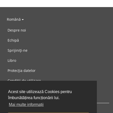
Română
Despre noi
Echipă
Sprijiniți-ne
Libro
Protecția datelor
Condiții de utilizare
Mesaj către noi
Acest site utilizează Cookies pentru
îmbunătățirea funcționării lui.
Mai multe informații