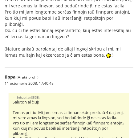
mi vere amas la lingvon, sed bedaŭrinde ĝi ne estas facila.
Pro tio mi jam longtempe serĉas finnojn (aŭ finnparolantojn),
kun kiuj mi povus babili aŭ interŝanĝi retpoŝtojn por
pliboniĝi.
Do, ĉu ĉi tie estas finnaj esperantistoj kiuj estas interesitaj aŭ
eĉ lernas la germanan lingvon?
(Nature ankaŭ parolantaj de aliaj lingvoj skribu al mi, mi
lernas multajn kaj ekzercado ja ĉiam estas bona.
)
Iippa
(Arată profil)
11 octombrie 2008, 17:40:48
Sebastian85DE:
Saluton al ĉiuj!
Temas pri tio: Mi jam lernas la finnan ekde preskaŭ 4 da jaroj,
mi vere amas la lingvon, sed bedaŭrinde ĝi ne estas facila.
Pro tio mi jam longtempe serĉas finnojn (aŭ finnparolantojn),
kun kiuj mi povus babili aŭ interŝanĝi retpoŝtojn por
pliboniĝi.