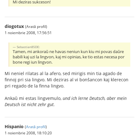
Mi deziras sukceson!
diogotux
(Arată profil)
1 noiembrie 2008, 17:56:51
Sebastian85DE:
Tamen, mi ankoraŭ ne havas neniun kun kiu mi povas daŭre
babili kaj uzi la lingvon, kaj mi opinias, ke tio estas necesa por
bone regi iun lingvon.
Mi neniel rilatas al la afero, sed mirigis min tia agado de
finnoj pri sia lingvo. Mi deziras al vi bonŝancon kaj klerecon
pri regado de la finna lingvo.
Ankaŭ mi estas lingvemulo,
und ich lerne Deutsch, aber mein
Deutsch ist nicht zehr gut.
Hispanio
(
Arată profil
)
1 noiembrie 2008, 18:10:20