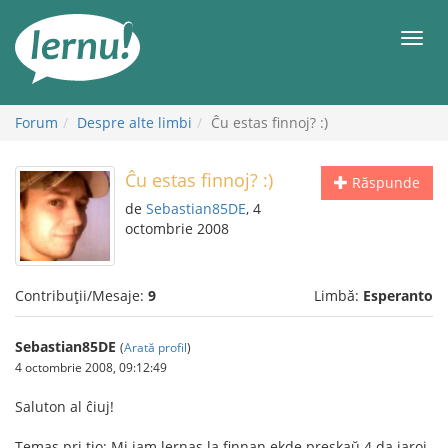
Mergi
la
Meni
conținut
Forum
Despre alte limbi
Ĉu estas finnoj? :)
Ĉu estas finnoj? :)
Răspunde
de
Sebastian85DE
, 4
octombrie 2008
Contribuții/Mesaje:
9
Limbă:
Esperanto
Sebastian85DE
(
Arată profil
)
4 octombrie 2008, 09:12:49
Saluton al ĉiuj!
Temas pri tio: Mi jam lernas la finnan ekde preskaŭ 4 da jaroj,