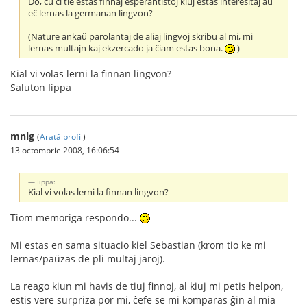
Do, ĉu ĉi tie estas finnaj esperantistoj kiuj estas interesitaj aŭ
eĉ lernas la germanan lingvon?
(Nature ankaŭ parolantaj de aliaj lingvoj skribu al mi, mi
lernas multajn kaj ekzercado ja ĉiam estas bona.
)
Kial vi volas lerni la finnan lingvon?
Saluton Iippa
mnlg
(
Arată profil
)
13 octombrie 2008, 16:06:54
Iippa:
Kial vi volas lerni la finnan lingvon?
Tiom memoriga respondo...
Mi estas en sama situacio kiel Sebastian (krom tio ke mi
lernas/paŭzas de pli multaj jaroj).
La reago kiun mi havis de tiuj finnoj, al kiuj mi petis helpon,
estis vere surpriza por mi, ĉefe se mi komparas ĝin al mia