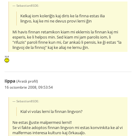
Sebastian85DE:
Kelkaj iom koleriĝis kaj diris ke la finna estas ilia
lingvo, kaj ke mi ne devus provi lerni ĝin
Mi havis finnan retamikon kiam mi eklernis la finnan kaj mi
esperis, ke li helpos min. Sed kiam mi jam parolis iom, li
"rifuzis" paroli finne kun mi, ĉar ankaŭ li pensis, ke ĝi estas "la
lingvoj de la finnoj" kaj ke aliaj ne lernu ĝin.
Iippa
(Arată profil)
16 octombrie 2008, 09:53:54
Sebastian85DE:
Kial vi volas lerni la finnan lingvon?
Ne estas ĝuste malpermesi lerni!!
Se vi fakte adoptos finnan lingvon mi estas konvinkita ke al vi
malfermas interesa kulturo kaj ĉirkauaĵo.