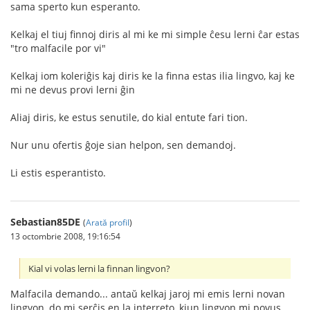
sama sperto kun esperanto.
Kelkaj el tiuj finnoj diris al mi ke mi simple ĉesu lerni ĉar estas
"tro malfacile por vi"
Kelkaj iom koleriĝis kaj diris ke la finna estas ilia lingvo, kaj ke
mi ne devus provi lerni ĝin
Aliaj diris, ke estus senutile, do kial entute fari tion.
Nur unu ofertis ĝoje sian helpon, sen demandoj.
Li estis esperantisto.
Sebastian85DE
(
Arată profil
)
13 octombrie 2008, 19:16:54
Kial vi volas lerni la finnan lingvon?
Malfacila demando... antaŭ kelkaj jaroj mi emis lerni novan
lingvon, do mi serĉis en la interreto, kiun lingvon mi povus