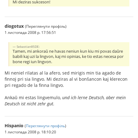
Mi deziras sukceson!
diogotux
(Переглянути профіль)
1 листопада 2008 р. 17:56:51
Sebastian85DE:
Tamen, mi ankoraŭ ne havas neniun kun kiu mi povas daŭre
babili kaj uzi la lingvon, kaj mi opinias, ke tio estas necesa por
bone regi iun lingvon.
Mi neniel rilatas al la afero, sed mirigis min tia agado de
finnoj pri sia lingvo. Mi deziras al vi bonŝancon kaj klerecon
pri regado de la finna lingvo.
Ankaŭ mi estas lingvemulo,
und ich lerne Deutsch, aber mein
Deutsch ist nicht zehr gut.
Hispanio
(
Переглянути профіль
)
1 листопада 2008 р. 18:10:20