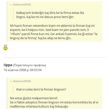
Sebastian85DE:
Kelkaj iom koleriĝis kaj diris ke la finna estas ilia
lingvo, kaj ke mi ne devus provi lerni ĝin
Mi havis finnan retamikon kiam mi eklernis la finnan kaj mi
esperis, ke li helpos min. Sed kiam mi jam parolis iom, li
"rifuzis" paroli finne kun mi, ĉar ankaŭ li pensis, ke ĝi estas "la
lingvoj de la finnoj" kaj ke aliaj ne lernu ĝin.
Iippa
(Переглянути профіль)
16 жовтня 2008 р. 09:53:54
Sebastian85DE:
Kial vi volas lerni la finnan lingvon?
Ne estas ĝuste malpermesi lerni!!
Se vi fakte adoptos finnan lingvon mi estas konvinkita ke al vi
malfermas interesa kulturo kaj ĉirkauaĵo.