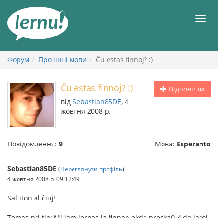
До
змісту
Мен
Форум
Про інші мови
Ĉu estas finnoj? :)
Ĉu estas finnoj? :)
Відповісти
від
Sebastian85DE
, 4
жовтня 2008 р.
Повідомлення:
9
Мова:
Esperanto
Sebastian85DE
(
Переглянути профіль
)
4 жовтня 2008 р. 09:12:49
Saluton al ĉiuj!
Temas pri tio: Mi jam lernas la finnan ekde preskaŭ 4 da jaroj,