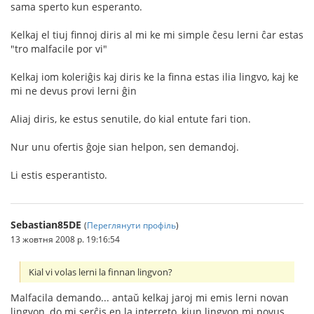
sama sperto kun esperanto.
Kelkaj el tiuj finnoj diris al mi ke mi simple ĉesu lerni ĉar estas
"tro malfacile por vi"
Kelkaj iom koleriĝis kaj diris ke la finna estas ilia lingvo, kaj ke
mi ne devus provi lerni ĝin
Aliaj diris, ke estus senutile, do kial entute fari tion.
Nur unu ofertis ĝoje sian helpon, sen demandoj.
Li estis esperantisto.
Sebastian85DE
(
Переглянути профіль
)
13 жовтня 2008 р. 19:16:54
Kial vi volas lerni la finnan lingvon?
Malfacila demando... antaŭ kelkaj jaroj mi emis lerni novan
lingvon, do mi serĉis en la interreto, kiun lingvon mi povus