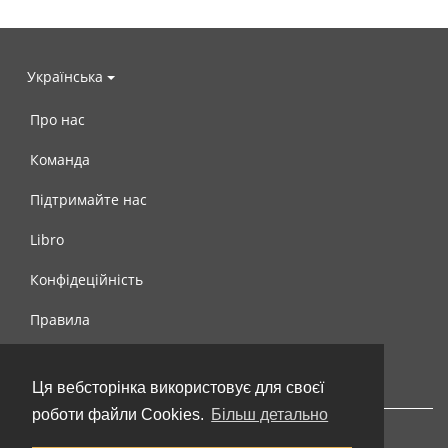
Українська
Про нас
Команда
Підтримайте нас
Libro
Конфідеційність
Правила
Контакти
Ця вебсторінка використовує для своєї
роботи файли Cookies.
Більш детально