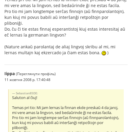
mi vere amas la lingvon, sed bedaŭrinde ĝi ne estas facila.
Pro tio mi jam longtempe serĉas finnojn (aŭ finnparolantojn),
kun kiuj mi povus babili aŭ interŝanĝi retpoŝtojn por
pliboniĝi.
Do, ĉu ĉi tie estas finnaj esperantistoj kiuj estas interesitaj aŭ
eĉ lernas la germanan lingvon?
(Nature ankaŭ parolantaj de aliaj lingvoj skribu al mi, mi
lernas multajn kaj ekzercado ja ĉiam estas bona.
)
Iippa
(Переглянути профіль)
11 жовтня 2008 р. 17:40:48
Sebastian85DE:
Saluton al ĉiuj!
Temas pri tio: Mi jam lernas la finnan ekde preskaŭ 4 da jaroj,
mi vere amas la lingvon, sed bedaŭrinde ĝi ne estas facila.
Pro tio mi jam longtempe serĉas finnojn (aŭ finnparolantojn),
kun kiuj mi povus babili aŭ interŝanĝi retpoŝtojn por
pliboniĝi.