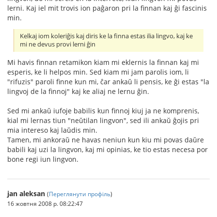
lerni. Kaj iel mit trovis ion paĝaron pri la finnan kaj ĝi fascinis
min.
Kelkaj iom koleriĝis kaj diris ke la finna estas ilia lingvo, kaj ke
mi ne devus provi lerni ĝin
Mi havis finnan retamikon kiam mi eklernis la finnan kaj mi
esperis, ke li helpos min. Sed kiam mi jam parolis iom, li
"rifuzis" paroli finne kun mi, ĉar ankaŭ li pensis, ke ĝi estas "la
lingvoj de la finnoj" kaj ke aliaj ne lernu ĝin.
Sed mi ankaŭ iufoje babilis kun finnoj kiuj ja ne komprenis,
kial mi lernas tiun "neŭtilan lingvon", sed ili ankaŭ ĝojis pri
mia intereso kaj laŭdis min.
Tamen, mi ankoraŭ ne havas neniun kun kiu mi povas daŭre
babili kaj uzi la lingvon, kaj mi opinias, ke tio estas necesa por
bone regi iun lingvon.
jan aleksan
(
Переглянути профіль
)
16 жовтня 2008 р. 08:22:47