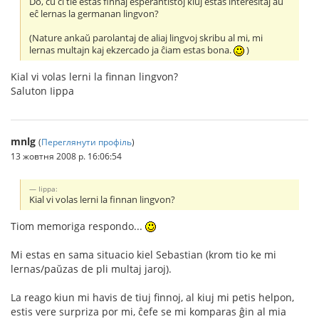
Do, ĉu ĉi tie estas finnaj esperantistoj kiuj estas interesitaj aŭ
eĉ lernas la germanan lingvon?
(Nature ankaŭ parolantaj de aliaj lingvoj skribu al mi, mi
lernas multajn kaj ekzercado ja ĉiam estas bona.
)
Kial vi volas lerni la finnan lingvon?
Saluton Iippa
mnlg
(
Переглянути профіль
)
13 жовтня 2008 р. 16:06:54
Iippa:
Kial vi volas lerni la finnan lingvon?
Tiom memoriga respondo...
Mi estas en sama situacio kiel Sebastian (krom tio ke mi
lernas/paŭzas de pli multaj jaroj).
La reago kiun mi havis de tiuj finnoj, al kiuj mi petis helpon,
estis vere surpriza por mi, ĉefe se mi komparas ĝin al mia