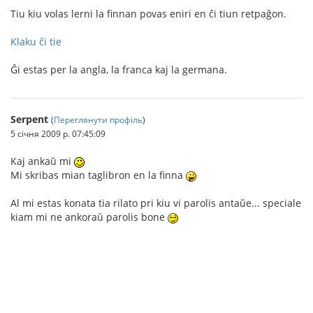
Tiu kiu volas lerni la finnan povas eniri en ĉi tiun retpaĝon.
Klaku ĉi tie
Ĝi estas per la angla, la franca kaj la germana.
Serpent
(
Переглянути профіль
)
5 січня 2009 р. 07:45:09
Kaj ankaŭ mi
Mi skribas mian taglibron en la finna
Al mi estas konata tia rilato pri kiu vi parolis antaŭe... speciale
kiam mi ne ankoraŭ parolis bone