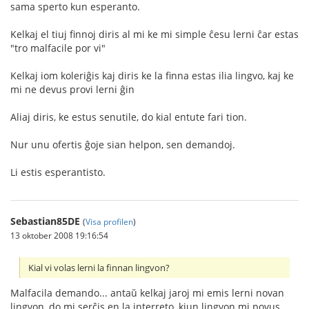
sama sperto kun esperanto.
Kelkaj el tiuj finnoj diris al mi ke mi simple ĉesu lerni ĉar estas
"tro malfacile por vi"
Kelkaj iom koleriĝis kaj diris ke la finna estas ilia lingvo, kaj ke
mi ne devus provi lerni ĝin
Aliaj diris, ke estus senutile, do kial entute fari tion.
Nur unu ofertis ĝoje sian helpon, sen demandoj.
Li estis esperantisto.
Sebastian85DE
(
Visa profilen
)
13 oktober 2008 19:16:54
Kial vi volas lerni la finnan lingvon?
Malfacila demando... antaŭ kelkaj jaroj mi emis lerni novan
lingvon, do mi serĉis en la interreto, kiun lingvon mi povus