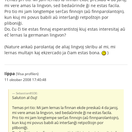
mi vere amas la lingvon, sed bedaŭrinde ĝi ne estas facila.
Pro tio mi jam longtempe serĉas finnojn (aŭ finnparolantojn),
kun kiuj mi povus babili aŭ interŝanĝi retpoŝtojn por
pliboniĝi.
Do, ĉu ĉi tie estas finnaj esperantistoj kiuj estas interesitaj aŭ
eĉ lernas la germanan lingvon?
(Nature ankaŭ parolantaj de aliaj lingvoj skribu al mi, mi
lernas multajn kaj ekzercado ja ĉiam estas bona.
)
Iippa
(Visa profilen)
11 oktober 2008 17:40:48
Sebastian85DE:
Saluton al ĉiuj!
Temas pri tio: Mi jam lernas la finnan ekde preskaŭ 4 da jaroj,
mi vere amas la lingvon, sed bedaŭrinde ĝi ne estas facila.
Pro tio mi jam longtempe serĉas finnojn (aŭ finnparolantojn),
kun kiuj mi povus babili aŭ interŝanĝi retpoŝtojn por
pliboniĝi.