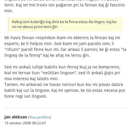
lerni. Kaj iel mit trovis ion paĝaron pri la finnan kaj ĝi fascinis
min.
Kelkaj iom koleriĝis kaj diris ke la finna estas ilia lingvo, kaj ke
mi ne devus provi lerni ĝin
Mi havis finnan retamikon kiam mi eklernis la finnan kaj mi
esperis, ke li helpos min. Sed kiam mi jam parolis iom, li
"rifuzis" paroli finne kun mi, ĉar ankaŭ li pensis, ke ĝi estas "la
lingvoj de la finnoj" kaj ke aliaj ne lernu ĝin.
Sed mi ankaŭ iufoje babilis kun finnoj kiuj ja ne komprenis,
kial mi lernas tiun "neŭtilan lingvon", sed ili ankaŭ ĝojis pri
mia intereso kaj laŭdis min.
Tamen, mi ankoraŭ ne havas neniun kun kiu mi povas daŭre
babili kaj uzi la lingvon, kaj mi opinias, ke tio estas necesa por
bone regi iun lingvon.
jan aleksan
(
Visa profilen
)
16 oktober 2008 08:22:47