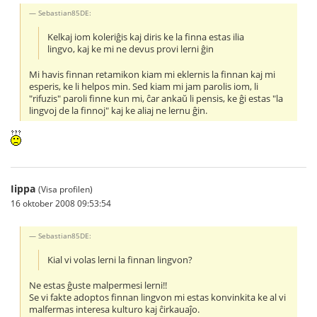
Sebastian85DE:
Kelkaj iom koleriĝis kaj diris ke la finna estas ilia
lingvo, kaj ke mi ne devus provi lerni ĝin
Mi havis finnan retamikon kiam mi eklernis la finnan kaj mi
esperis, ke li helpos min. Sed kiam mi jam parolis iom, li
"rifuzis" paroli finne kun mi, ĉar ankaŭ li pensis, ke ĝi estas "la
lingvoj de la finnoj" kaj ke aliaj ne lernu ĝin.
Iippa
(Visa profilen)
16 oktober 2008 09:53:54
Sebastian85DE:
Kial vi volas lerni la finnan lingvon?
Ne estas ĝuste malpermesi lerni!!
Se vi fakte adoptos finnan lingvon mi estas konvinkita ke al vi
malfermas interesa kulturo kaj ĉirkauaĵo.