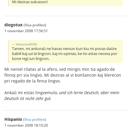
Mi deziras sukceson!
diogotux
(Visa profilen)
1 november 2008 17:56:51
Sebastian85DE:
Tamen, mi ankoraŭ ne havas neniun kun kiu mi povas daŭre
babili kaj uzi la lingvon, kaj mi opinias, ke tio estas necesa por
bone regi iun lingvon.
Mi neniel rilatas al la afero, sed mirigis min tia agado de
finnoj pri sia lingvo. Mi deziras al vi bonŝancon kaj klerecon
pri regado de la finna lingvo.
Ankaŭ mi estas lingvemulo,
und ich lerne Deutsch, aber mein
Deutsch ist nicht zehr gut.
Hispanio
(
Visa profilen
)
1 november 2008 18:10:20