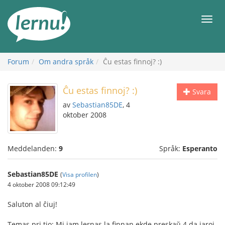
Till
sidans
Meny
innehåll
Forum
Om andra språk
Ĉu estas finnoj? :)
Ĉu estas finnoj? :)
Svara
av
Sebastian85DE
, 4
oktober 2008
Meddelanden:
9
Språk:
Esperanto
Sebastian85DE
(
Visa profilen
)
4 oktober 2008 09:12:49
Saluton al ĉiuj!
Temas pri tio: Mi jam lernas la finnan ekde preskaŭ 4 da jaroj,