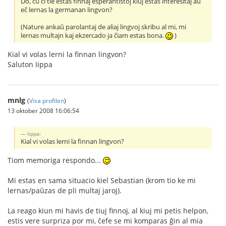
Do, ĉu ĉi tie estas finnaj esperantistoj kiuj estas interesitaj aŭ
eĉ lernas la germanan lingvon?
(Nature ankaŭ parolantaj de aliaj lingvoj skribu al mi, mi
lernas multajn kaj ekzercado ja ĉiam estas bona.
)
Kial vi volas lerni la finnan lingvon?
Saluton Iippa
mnlg
(
Visa profilen
)
13 oktober 2008 16:06:54
Iippa:
Kial vi volas lerni la finnan lingvon?
Tiom memoriga respondo...
Mi estas en sama situacio kiel Sebastian (krom tio ke mi
lernas/paŭzas de pli multaj jaroj).
La reago kiun mi havis de tiuj finnoj, al kiuj mi petis helpon,
estis vere surpriza por mi, ĉefe se mi komparas ĝin al mia