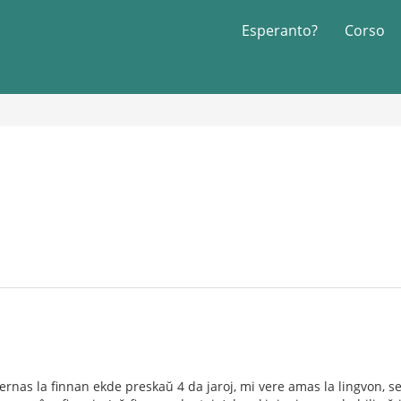
Esperanto?
Corso
lernas la finnan ekde preskaŭ 4 da jaroj, mi vere amas la lingvon, s