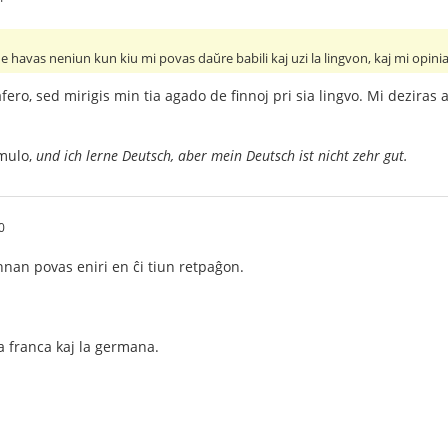
havas neniun kun kiu mi povas daŭre babili kaj uzi la lingvon, kaj mi opinias
 afero, sed mirigis min tia agado de finnoj pri sia lingvo. Mi deziras
emulo,
und ich lerne Deutsch, aber mein Deutsch ist nicht zehr gut.
0
finnan povas eniri en ĉi tiun retpaĝon.
la franca kaj la germana.