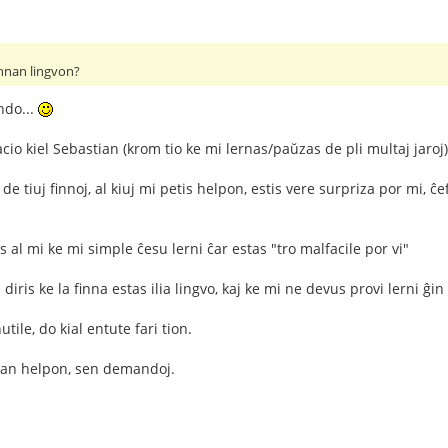
finnan lingvon?
ndo...
io kiel Sebastian (krom tio ke mi lernas/paŭzas de pli multaj jaroj)
de tiuj finnoj, al kiuj mi petis helpon, estis vere surpriza por mi,
ris al mi ke mi simple ĉesu lerni ĉar estas "tro malfacile por vi"
 diris ke la finna estas ilia lingvo, kaj ke mi ne devus provi lerni ĝin
utile, do kial entute fari tion.
sian helpon, sen demandoj.