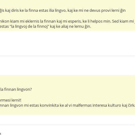
is kaj diris ke la finna estas ilia lingvo, kaj ke mi ne devus provi lerni ĝin
kon kiam mi eklernis la finnan kaj mi esperis, ke li helpos min. Sed kiam mi ja
estas "la lingvoj de la finnoj" kaj ke aliaj ne lernu ĝin.
i la finnan lingvon?
mesi lerni!!
innan lingvon mi estas konvinkita ke al vi malfermas interesa kulturo kaj ĉirk
1