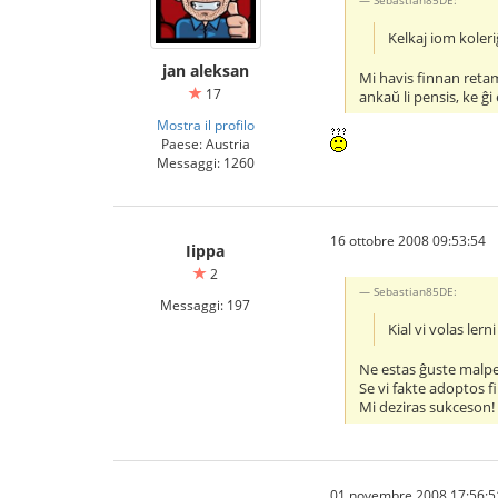
Sebastian85DE:
Kelkaj iom koleriĝ
jan aleksan
Mi havis finnan retami
17
ankaŭ li pensis, ke ĝi 
Mostra il profilo
Paese: Austria
Messaggi: 1260
16 ottobre 2008 09:53:54
Iippa
2
Sebastian85DE:
Messaggi: 197
Kial vi volas lern
Ne estas ĝuste malper
Se vi fakte adoptos f
Mi deziras sukceson!
01 novembre 2008 17:56:5