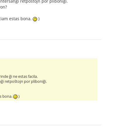
interŝanĝi retpoŝtojn por pliboniĝi.
von?
 ĉiam estas bona.
)
nde ĝi ne estas facila.
ĝi retpoŝtojn por pliboniĝi.
as bona.
)