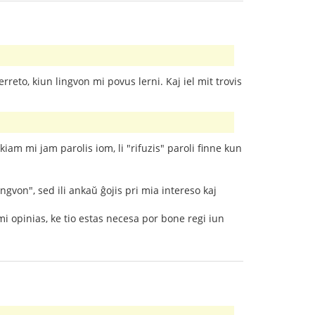
rreto, kiun lingvon mi povus lerni. Kaj iel mit trovis
iam mi jam parolis iom, li "rifuzis" paroli finne kun
ngvon", sed ili ankaŭ ĝojis pri mia intereso kaj
i opinias, ke tio estas necesa por bone regi iun