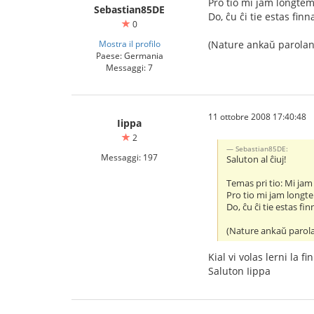
Pro tio mi jam longtem
Sebastian85DE
Do, ĉu ĉi tie estas fin
0
Mostra il profilo
(Nature ankaŭ parolant
Paese: Germania
Messaggi: 7
11 ottobre 2008 17:40:48
Iippa
2
Sebastian85DE:
Messaggi: 197
Saluton al ĉiuj!
Temas pri tio: Mi jam
Pro tio mi jam longte
Do, ĉu ĉi tie estas fi
(Nature ankaŭ parolan
Kial vi volas lerni la f
Saluton Iippa