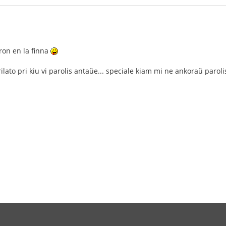
ron en la finna
rilato pri kiu vi parolis antaŭe... speciale kiam mi ne ankoraŭ paro