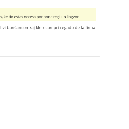
, ke tio estas necesa por bone regi iun lingvon.
 al vi bonŝancon kaj klerecon pri regado de la finna