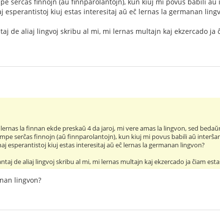
pe serĉas finnojn (aŭ finnparolantojn), kun kiuj mi povus babili aŭ 
naj esperantistoj kiuj estas interesitaj aŭ eĉ lernas la germanan ling
aj de aliaj lingvoj skribu al mi, mi lernas multajn kaj ekzercado ja
 lernas la finnan ekde preskaŭ 4 da jaroj, mi vere amas la lingvon, sed bedaŭri
mpe serĉas finnojn (aŭ finnparolantojn), kun kiuj mi povus babili aŭ interŝan
nnaj esperantistoj kiuj estas interesitaj aŭ eĉ lernas la germanan lingvon?
taj de aliaj lingvoj skribu al mi, mi lernas multajn kaj ekzercado ja ĉiam est
innan lingvon?