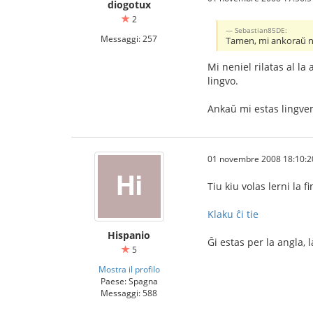
diogotux
2
Sebastian85DE:
Messaggi: 257
Tamen, mi ankoraŭ ne 
Mi neniel rilatas al la
lingvo.
Ankaŭ mi estas lingv
01 novembre 2008 18:10:2
Tiu kiu volas lerni la 
Klaku ĉi tie
Hispanio
Ĝi estas per la angla, 
5
Mostra il profilo
Paese: Spagna
Messaggi: 588