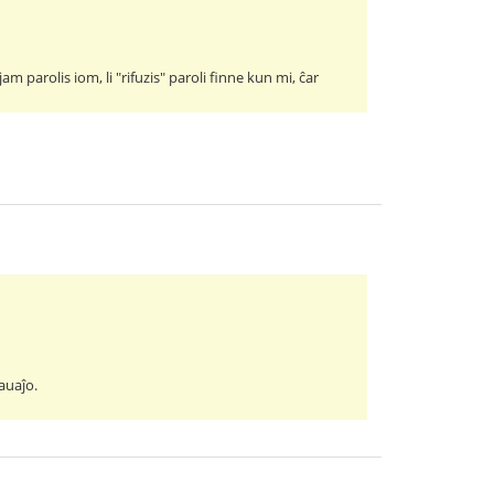
m parolis iom, li "rifuzis" paroli finne kun mi, ĉar
auaĵo.