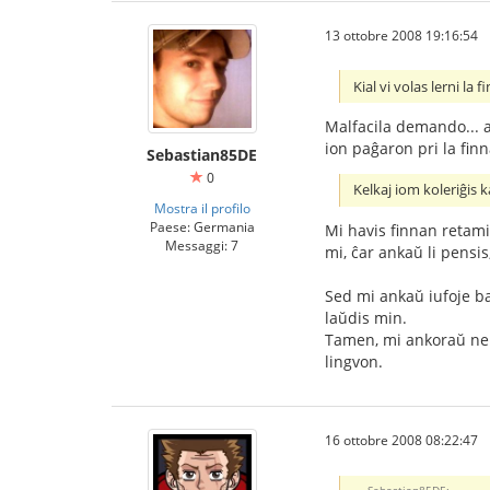
13 ottobre 2008 19:16:54
Kial vi volas lerni la 
Malfacila demando... an
ion paĝaron pri la finn
Sebastian85DE
0
Kelkaj iom koleriĝis ka
Mostra il profilo
Paese: Germania
Mi havis finnan retamik
Messaggi: 7
mi, ĉar ankaŭ li pensis,
Sed mi ankaŭ iufoje bab
laŭdis min.
Tamen, mi ankoraŭ ne h
lingvon.
16 ottobre 2008 08:22:47