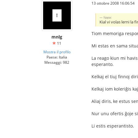
13 ottobre 2008 16:06:54
Iippa:
Kial vi volas lerni la 
Tiom memoriga respo
mnlg
11
Mi estas en sama situac
Mostra il profilo
Paese: Italia
La reago kiun mi havis 
Messaggi: 982
esperanto.
Kelkaj el tiuj finnoj di
Kelkaj iom koleriĝis kaj
Aliaj diris, ke estus sen
Nur unu ofertis ĝoje 
Li estis esperantisto.