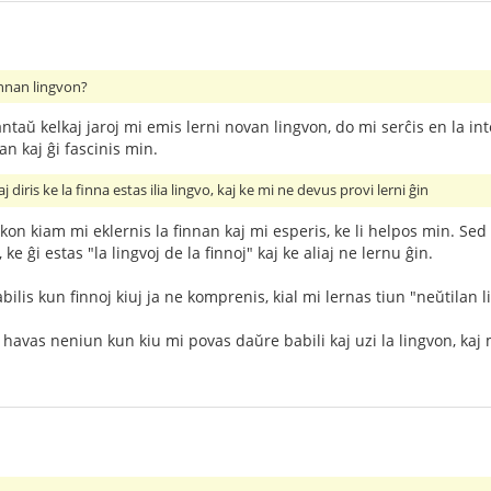
finnan lingvon?
taŭ kelkaj jaroj mi emis lerni novan lingvon, do mi serĉis en la inte
an kaj ĝi fascinis min.
j diris ke la finna estas ilia lingvo, kaj ke mi ne devus provi lerni ĝin
on kiam mi eklernis la finnan kaj mi esperis, ke li helpos min. Sed k
 ke ĝi estas "la lingvoj de la finnoj" kaj ke aliaj ne lernu ĝin.
ilis kun finnoj kiuj ja ne komprenis, kial mi lernas tiun "neŭtilan li
avas neniun kun kiu mi povas daŭre babili kaj uzi la lingvon, kaj m