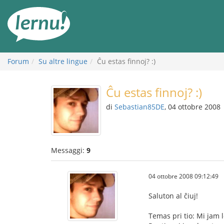
Vai
all’indice
Forum
Su altre lingue
Ĉu estas finnoj? :)
Ĉu estas finnoj? :)
di
Sebastian85DE
, 04 ottobre 2008
Messaggi:
9
04 ottobre 2008 09:12:49
Saluton al ĉiuj!
Temas pri tio: Mi jam 