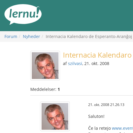
Til
indholdet
Forum
Nyheder
Internacia Kalendaro de Esperanto-Aranĝoj
Internacia Kalendaro
af
szilvasi
, 21. okt. 2008
Meddelelser:
1
21. okt. 2008 21.26.13
Saluton!
Ĉe la retejo
www.event