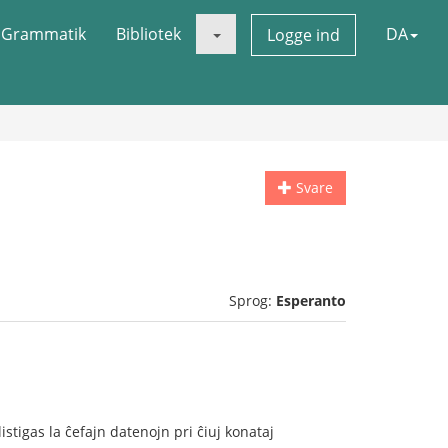
Grammatik
Bibliotek
DA
Logge ind
Svare
Sprog:
Esperanto
 listigas la ĉefajn datenojn pri ĉiuj konataj