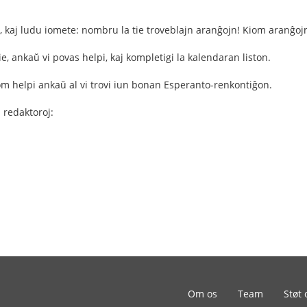
kaj ludu iomete: nombru la tie troveblajn aranĝojn! Kiom aranĝojn vi
e, ankaŭ vi povas helpi, kaj kompletigi la kalendaran liston.
iom helpi ankaŭ al vi trovi iun bonan Esperanto-renkontiĝon.
 redaktoroj:
Om os
Team
Støt 