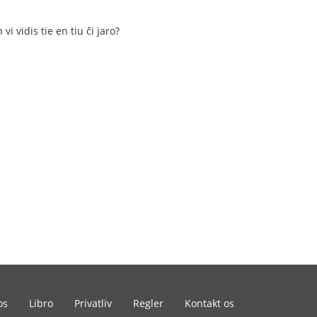
 vidis tie en tiu ĉi jaro?
os
Libro
Privatliv
Regler
Kontakt os