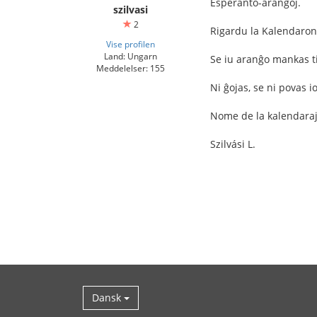
Esperanto-aranĝoj.
szilvasi
2
Rigardu la Kalendaron, 
Vise profilen
Land: Ungarn
Se iu aranĝo mankas ti
Meddelelser: 155
Ni ĝojas, se ni povas 
Nome de la kalendaraj
Szilvási L.
Dansk