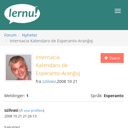
Til
innholdet
Meny
Forum
Nyheter
Internacia Kalendaro de Esperanto-Aranĝoj
Internacia
Svare
Kalendaro de
Esperanto-Aranĝoj
fra
szilvasi
,2008 10 21
Meldinger:
1
Språk:
Esperanto
szilvasi
(
Å vise profilen
)
2008 10 21 21:26:13
Saluton!