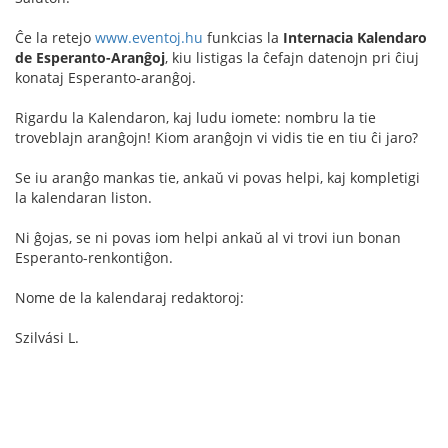
Ĉe la retejo
www.eventoj.hu
funkcias la
Internacia Kalendaro
de Esperanto-Aranĝoj
, kiu listigas la ĉefajn datenojn pri ĉiuj
konataj Esperanto-aranĝoj.
Rigardu la Kalendaron, kaj ludu iomete: nombru la tie
troveblajn aranĝojn! Kiom aranĝojn vi vidis tie en tiu ĉi jaro?
Se iu aranĝo mankas tie, ankaŭ vi povas helpi, kaj kompletigi
la kalendaran liston.
Ni ĝojas, se ni povas iom helpi ankaŭ al vi trovi iun bonan
Esperanto-renkontiĝon.
Nome de la kalendaraj redaktoroj:
Szilvási L.