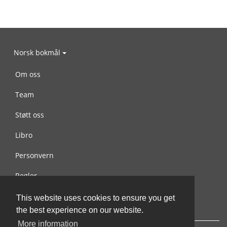
Norsk bokmål
Om oss
Team
Støtt oss
Libro
Personvern
Regler
Kontakt oss
This website uses cookies to ensure you get
the best experience on our website.
More information