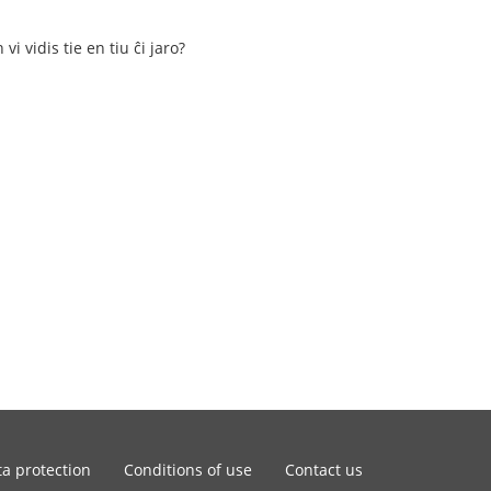
 vidis tie en tiu ĉi jaro?
a protection
Conditions of use
Contact us