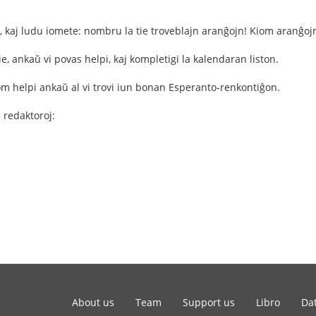
kaj ludu iomete: nombru la tie troveblajn aranĝojn! Kiom aranĝojn vi
e, ankaŭ vi povas helpi, kaj kompletigi la kalendaran liston.
iom helpi ankaŭ al vi trovi iun bonan Esperanto-renkontiĝon.
 redaktoroj:
About us
Team
Support us
Libro
Dat