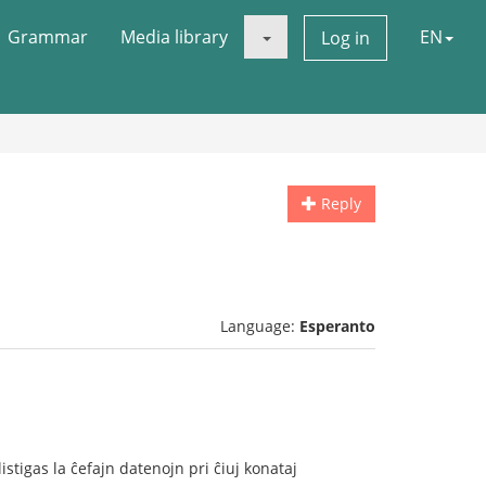
Grammar
Media library
EN
Log in
Reply
Language:
Esperanto
 listigas la ĉefajn datenojn pri ĉiuj konataj