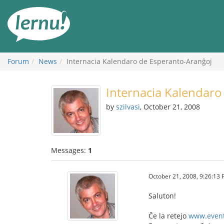
Skip
to
the
content
Forum
News
Internacia Kalendaro de Esperanto-Aranĝoj
Internacia Kalendaro
by
szilvasi
, October 21, 2008
Messages:
1
October 21, 2008, 9:26:13
Saluton!
Ĉe la retejo
www.event