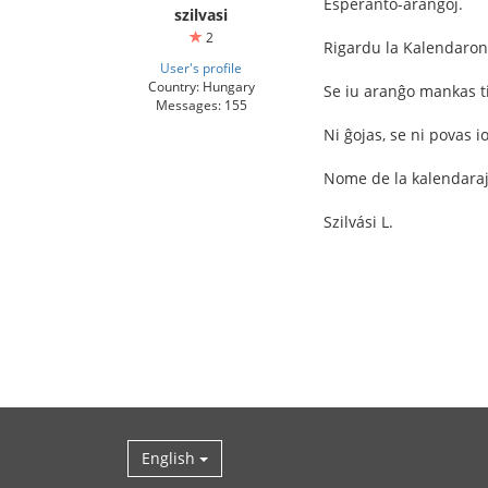
Esperanto-aranĝoj.
szilvasi
2
Rigardu la Kalendaron, 
User's profile
Country: Hungary
Se iu aranĝo mankas ti
Messages: 155
Ni ĝojas, se ni povas 
Nome de la kalendaraj
Szilvási L.
English