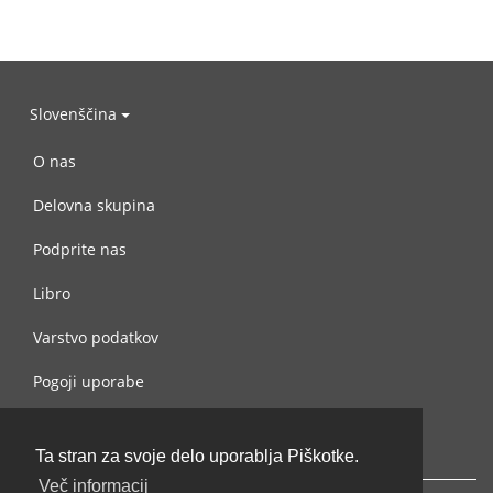
Slovenščina
O nas
Delovna skupina
Podprite nas
Libro
Varstvo podatkov
Pogoji uporabe
Navežite stik z nami
Ta stran za svoje delo uporablja Piškotke.
Več informacij