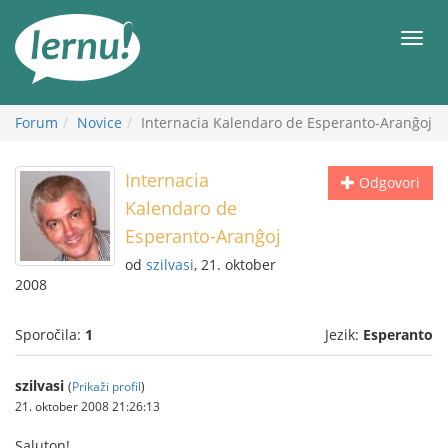
K
vsebini
Meni
Forum
Novice
Internacia Kalendaro de Esperanto-Aranĝoj
Internacia
Odgovori
Kalendaro de
Esperanto-Aranĝoj
od
szilvasi
, 21. oktober
2008
Sporočila:
1
Jezik:
Esperanto
szilvasi
(
Prikaži profil
)
21. oktober 2008 21:26:13
Saluton!