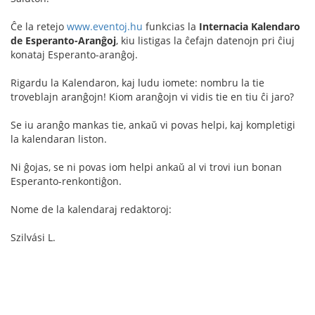
Ĉe la retejo
www.eventoj.hu
funkcias la
Internacia Kalendaro
de Esperanto-Aranĝoj
, kiu listigas la ĉefajn datenojn pri ĉiuj
konataj Esperanto-aranĝoj.
Rigardu la Kalendaron, kaj ludu iomete: nombru la tie
troveblajn aranĝojn! Kiom aranĝojn vi vidis tie en tiu ĉi jaro?
Se iu aranĝo mankas tie, ankaŭ vi povas helpi, kaj kompletigi
la kalendaran liston.
Ni ĝojas, se ni povas iom helpi ankaŭ al vi trovi iun bonan
Esperanto-renkontiĝon.
Nome de la kalendaraj redaktoroj:
Szilvási L.