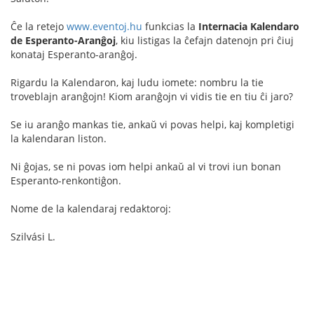
Ĉe la retejo
www.eventoj.hu
funkcias la
Internacia Kalendaro
de Esperanto-Aranĝoj
, kiu listigas la ĉefajn datenojn pri ĉiuj
konataj Esperanto-aranĝoj.
Rigardu la Kalendaron, kaj ludu iomete: nombru la tie
troveblajn aranĝojn! Kiom aranĝojn vi vidis tie en tiu ĉi jaro?
Se iu aranĝo mankas tie, ankaŭ vi povas helpi, kaj kompletigi
la kalendaran liston.
Ni ĝojas, se ni povas iom helpi ankaŭ al vi trovi iun bonan
Esperanto-renkontiĝon.
Nome de la kalendaraj redaktoroj:
Szilvási L.