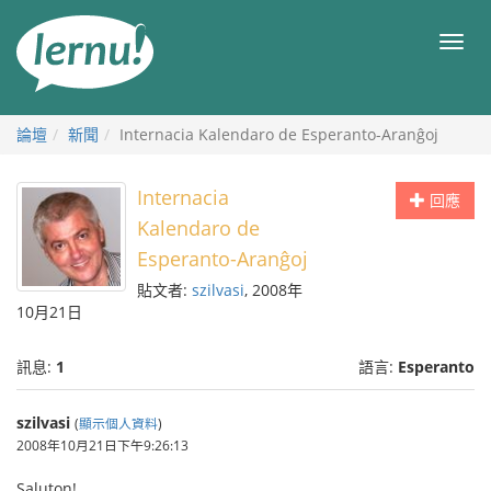
前
往
目
目
錄
錄
論壇
新聞
Internacia Kalendaro de Esperanto-Aranĝoj
Internacia
回應
Kalendaro de
Esperanto-Aranĝoj
貼文者:
szilvasi
, 2008年
10月21日
訊息:
1
語言:
Esperanto
szilvasi
(
顯示個人資料
)
2008年10月21日下午9:26:13
Saluton!