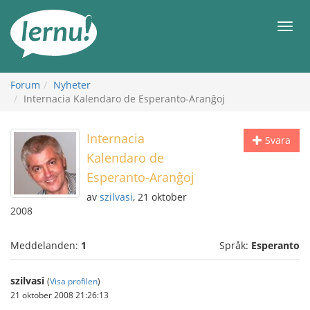
Till
sidans
Meny
innehåll
Forum
Nyheter
Internacia Kalendaro de Esperanto-Aranĝoj
Internacia
Svara
Kalendaro de
Esperanto-Aranĝoj
av
szilvasi
, 21 oktober
2008
Meddelanden:
1
Språk:
Esperanto
szilvasi
(
Visa profilen
)
21 oktober 2008 21:26:13