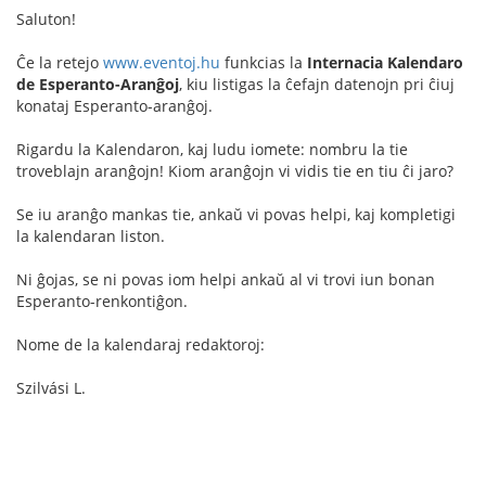
Saluton!
Ĉe la retejo
www.eventoj.hu
funkcias la
Internacia Kalendaro
de Esperanto-Aranĝoj
, kiu listigas la ĉefajn datenojn pri ĉiuj
konataj Esperanto-aranĝoj.
Rigardu la Kalendaron, kaj ludu iomete: nombru la tie
troveblajn aranĝojn! Kiom aranĝojn vi vidis tie en tiu ĉi jaro?
Se iu aranĝo mankas tie, ankaŭ vi povas helpi, kaj kompletigi
la kalendaran liston.
Ni ĝojas, se ni povas iom helpi ankaŭ al vi trovi iun bonan
Esperanto-renkontiĝon.
Nome de la kalendaraj redaktoroj:
Szilvási L.