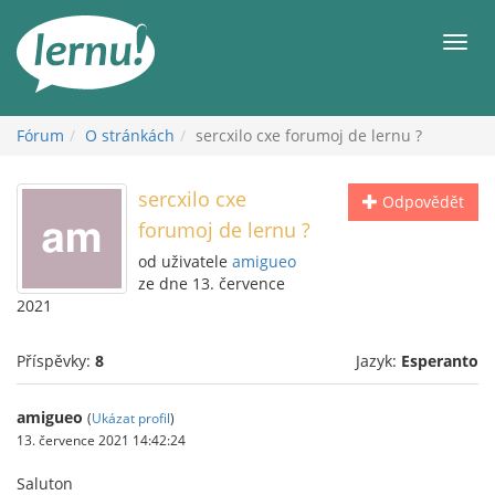
Přejít
k
Men
obsahu
Fórum
O stránkách
sercxilo cxe forumoj de lernu ?
sercxilo cxe
Odpovědět
forumoj de lernu ?
od uživatele
amigueo
ze dne 13. července
2021
Příspěvky:
8
Jazyk:
Esperanto
amigueo
(
Ukázat profil
)
13. července 2021 14:42:24
Saluton