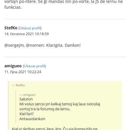
vortojn po-litere. Se ĝi mandas ilin po-vorte, la JS de lernu ne
funkcias.
StefKo
(
Ukázat profil
)
14. července 2021 10:18:59
@sergejm, @nornen: Klarigita. Dankon!
amigueo
(
Ukázat profil
)
11. října 2021 10:22:24
StefKo:
amigueo:
Saluton
Mi volus sercxi pri kelkaj temoj kaj laux sxlosilaj
vortoj tra la forumoj de lernu.
Kiel fari?
Antauxdankon
Kial vi skribas
sercxi
,
laux
, ktp. Ĉu via komputilo ne