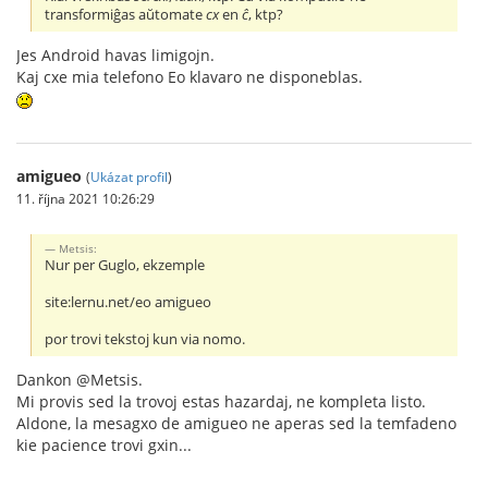
transformiĝas aŭtomate
cx
en
ĉ
, ktp?
Jes Android havas limigojn.
Kaj cxe mia telefono Eo klavaro ne disponeblas.
amigueo
(
Ukázat profil
)
11. října 2021 10:26:29
Metsis:
Nur per Guglo, ekzemple
site:lernu.net/eo amigueo
por trovi tekstoj kun via nomo.
Dankon @Metsis.
Mi provis sed la trovoj estas hazardaj, ne kompleta listo.
Aldone, la mesagxo de amigueo ne aperas sed la temfadeno
kie pacience trovi gxin...