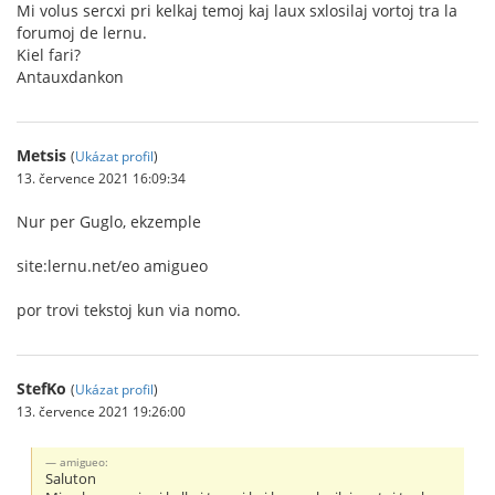
Mi volus sercxi pri kelkaj temoj kaj laux sxlosilaj vortoj tra la
forumoj de lernu.
Kiel fari?
Antauxdankon
Metsis
(
Ukázat profil
)
13. července 2021 16:09:34
Nur per Guglo, ekzemple
site:lernu.net/eo amigueo
por trovi tekstoj kun via nomo.
StefKo
(
Ukázat profil
)
13. července 2021 19:26:00
amigueo:
Saluton