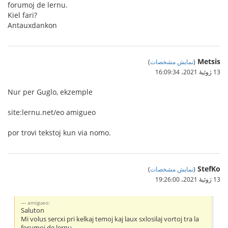
forumoj de lernu.
Kiel fari?
Antauxdankon
Metsis
(
نمایش مشخصات
)
13 ژوئیهٔ 2021،‏ 16:09:34
Nur per Guglo, ekzemple
site:lernu.net/eo amigueo
por trovi tekstoj kun via nomo.
StefKo
(
نمایش مشخصات
)
13 ژوئیهٔ 2021،‏ 19:26:00
amigueo:
Saluton
Mi volus sercxi pri kelkaj temoj kaj laux sxlosilaj vortoj tra la
forumoj de lernu.