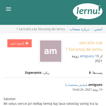
رود
ه
فهرس
حتوا
انجمن
درباره صفحات
sercxilo cxe forumoj de lernu ?
sercxilo cxe
پاسخ دادن
forumoj de lernu ?
از
amigueo
, 13 ژوئیهٔ
2021
پست‌ها:
8
زبان:
Esperanto
amigueo
(
نمایش مشخصات
)
13 ژوئیهٔ 2021،‏ 14:42:24
Saluton
Mi volus sercxi pri kelkaj temoj kaj laux sxlosilaj vortoj tra la