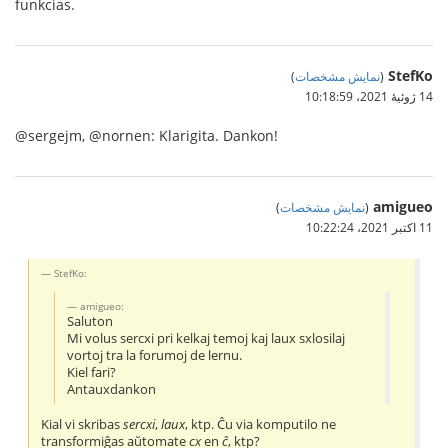
funkcias.
StefKo
(
نمایش مشخصات
)
14 ژوئیهٔ 2021،‏ 10:18:59
@sergejm, @nornen: Klarigita. Dankon!
amigueo
(
نمایش مشخصات
)
11 اکتبر 2021،‏ 10:22:24
StefKo:
amigueo:
Saluton
Mi volus sercxi pri kelkaj temoj kaj laux sxlosilaj
vortoj tra la forumoj de lernu.
Kiel fari?
Antauxdankon
Kial vi skribas
sercxi
,
laux
, ktp. Ĉu via komputilo ne
transformiĝas aŭtomate
cx
en
ĉ
, ktp?