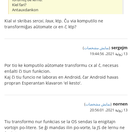
Kiel fari?
Antauxdankon
Kial vi skribas
sercxi
,
laux
, ktp. Ĉu via komputilo ne
transformiĝas aŭtomate
cx
en
ĉ
, ktp?
sergejm
(
نمایش مشخصات
)
13 ژوئیهٔ 2021،‏ 19:44:56
Por tio ke komputilo aŭtomate transformu cx al ĉ, necesas
enŝalti ĉi tiun funkcion.
Kaj ĉi tiu funcio ne laboras en Android, ĉar Android havas
propran Esperantan klavaron 'el kesto'.
nornen
(
نمایش مشخصات
)
13 ژوئیهٔ 2021،‏ 20:56:01
Tiu transformo nur funkcias se la OS sendas la enigitajn
vortojn po-litere. Se ĝi mandas ilin po-vorte, la JS de lernu ne