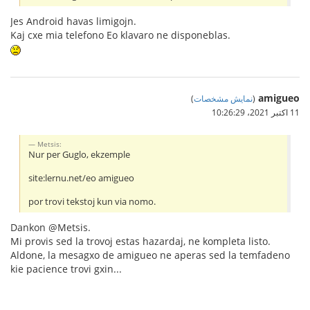
Jes Android havas limigojn.
Kaj cxe mia telefono Eo klavaro ne disponeblas.
amigueo
(
نمایش مشخصات
)
11 اکتبر 2021،‏ 10:26:29
Metsis:
Nur per Guglo, ekzemple
site:lernu.net/eo amigueo
por trovi tekstoj kun via nomo.
Dankon @Metsis.
Mi provis sed la trovoj estas hazardaj, ne kompleta listo.
Aldone, la mesagxo de amigueo ne aperas sed la temfadeno
kie pacience trovi gxin...