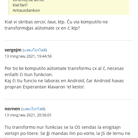
Kiel fari?
Antauxdankon
Kial vi skribas
sercxi
,
laux
, ktp. Ĉu via komputilo ne
transformiĝas aŭtomate
cx
en
ĉ
, ktp?
sergejm
(
แสดงโปรไฟล์
)
13 กรกฎาคม 2021, 19:44:56
Por tio ke komputilo aŭtomate transformu cx al ĉ, necesas
enŝalti ĉi tiun funkcion.
Kaj ĉi tiu funcio ne laboras en Android, ĉar Android havas
propran Esperantan klavaron 'el kesto'.
nornen
(
แสดงโปรไฟล์
)
13 กรกฎาคม 2021, 20:56:01
Tiu transformo nur funkcias se la OS sendas la enigitajn
vortojn po-litere. Se ĝi mandas ilin po-vorte, la JS de lernu ne