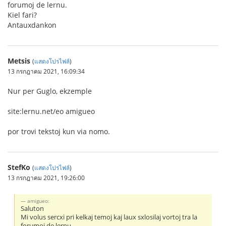
forumoj de lernu.
Kiel fari?
Antauxdankon
Metsis
(
แสดงโปรไฟล์
)
13 กรกฎาคม 2021, 16:09:34
Nur per Guglo, ekzemple
site:lernu.net/eo amigueo
por trovi tekstoj kun via nomo.
StefKo
(
แสดงโปรไฟล์
)
13 กรกฎาคม 2021, 19:26:00
amigueo:
Saluton
Mi volus sercxi pri kelkaj temoj kaj laux sxlosilaj vortoj tra la
forumoj de lernu.