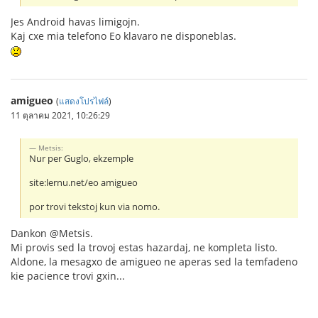
Jes Android havas limigojn.
Kaj cxe mia telefono Eo klavaro ne disponeblas.
amigueo
(
แสดงโปรไฟล์
)
11 ตุลาคม 2021, 10:26:29
Metsis:
Nur per Guglo, ekzemple
site:lernu.net/eo amigueo
por trovi tekstoj kun via nomo.
Dankon @Metsis.
Mi provis sed la trovoj estas hazardaj, ne kompleta listo.
Aldone, la mesagxo de amigueo ne aperas sed la temfadeno
kie pacience trovi gxin...