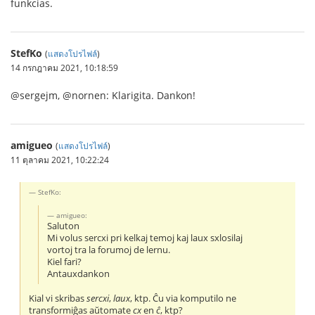
funkcias.
StefKo
(
แสดงโปรไฟล์
)
14 กรกฎาคม 2021, 10:18:59
@sergejm, @nornen: Klarigita. Dankon!
amigueo
(
แสดงโปรไฟล์
)
11 ตุลาคม 2021, 10:22:24
StefKo:
amigueo:
Saluton
Mi volus sercxi pri kelkaj temoj kaj laux sxlosilaj
vortoj tra la forumoj de lernu.
Kiel fari?
Antauxdankon
Kial vi skribas
sercxi
,
laux
, ktp. Ĉu via komputilo ne
transformiĝas aŭtomate
cx
en
ĉ
, ktp?