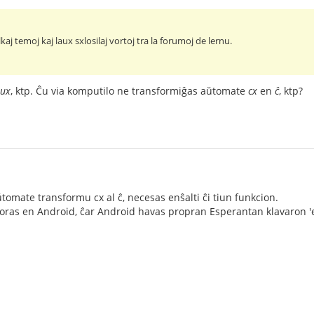
lkaj temoj kaj laux sxlosilaj vortoj tra la forumoj de lernu.
aux
, ktp. Ĉu via komputilo ne transformiĝas aŭtomate
cx
en
ĉ
, ktp?
ŭtomate transformu cx al ĉ, necesas enŝalti ĉi tiun funkcion.
aboras en Android, ĉar Android havas propran Esperantan klavaron 'e