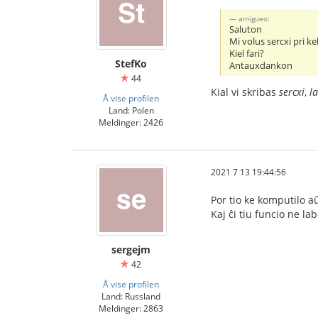
amigueo:
Saluton
Mi volus sercxi pri ke
Kiel fari?
StefKo
Antauxdankon
44
Kial vi skribas
sercxi
,
l
Å vise profilen
Land: Polen
Meldinger: 2426
2021 7 13 19:44:56
Por tio ke komputilo a
Kaj ĉi tiu funcio ne l
sergejm
42
Å vise profilen
Land: Russland
Meldinger: 2863