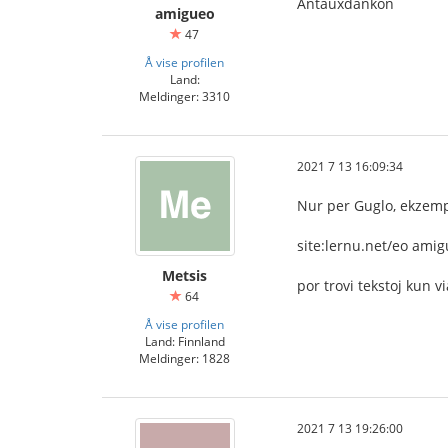
Antauxdankon
amigueo
47
Å vise profilen
Land:
Meldinger: 3310
2021 7 13 16:09:34
Nur per Guglo, ekzem
site:lernu.net/eo ami
Metsis
por trovi tekstoj kun v
64
Å vise profilen
Land: Finnland
Meldinger: 1828
2021 7 13 19:26:00