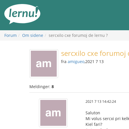
Til
innholdet
Forum
Om sidene
sercxilo cxe forumoj de lernu ?
sercxilo cxe forumoj 
fra
amigueo
,2021 7 13
Meldinger:
8
2021 7 13 14:42:24
Saluton
Mi volus sercxi pri kelk
Kiel fari?