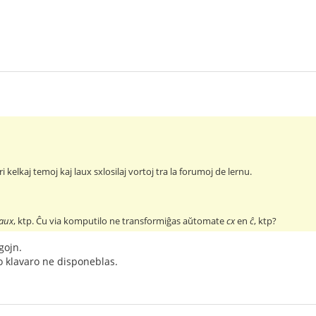
ri kelkaj temoj kaj laux sxlosilaj vortoj tra la forumoj de lernu.
laux
, ktp. Ĉu via komputilo ne transformiĝas aŭtomate
cx
en
ĉ
, ktp?
gojn.
o klavaro ne disponeblas.