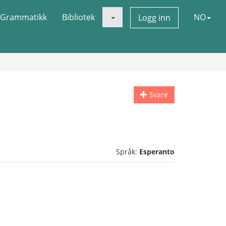
Grammatikk
Bibliotek
NO
Logg inn
Svare
Språk:
Esperanto