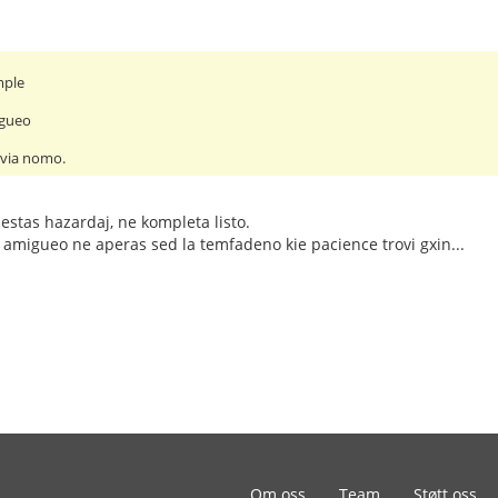
mple
igueo
 via nomo.
 estas hazardaj, ne kompleta listo.
amigueo ne aperas sed la temfadeno kie pacience trovi gxin...
Om oss
Team
Støtt oss