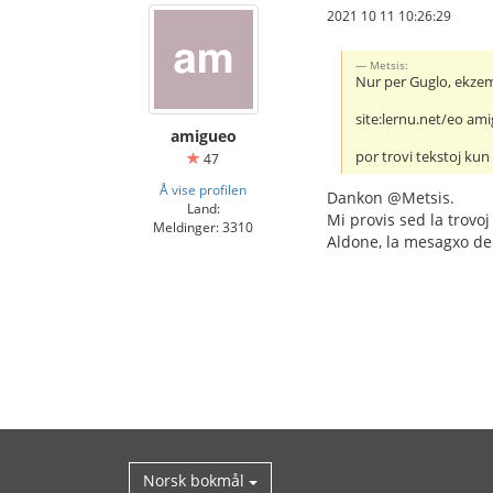
2021 10 11 10:26:29
Metsis:
Nur per Guglo, ekze
site:lernu.net/eo am
amigueo
por trovi tekstoj kun
47
Å vise profilen
Dankon @Metsis.
Land:
Mi provis sed la trovoj
Meldinger: 3310
Aldone, la mesagxo de 
Norsk bokmål