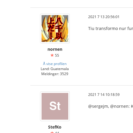
2021 7 13 20:56:01
Tiu transformo nur funk
nornen
55
Å vise profilen
Land: Guatemala
Meldinger: 3529
2021 7 14 10:18:59
@sergejm, @nornen: Kl
StefKo