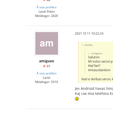
44
Å vise profilen
Land: Polen
Meldinger: 2426
2021 10 11 10:22:24
StefKo:
amigueo:
Saluton
amigueo
Mi volus sercxi p
Kiel fari?
47
Antauxdankon
Å vise profilen
Land:
Kial vi skribas
sercxi
,
Meldinger: 3310
Jes Android havas limi
Kaj cxe mia telefono E