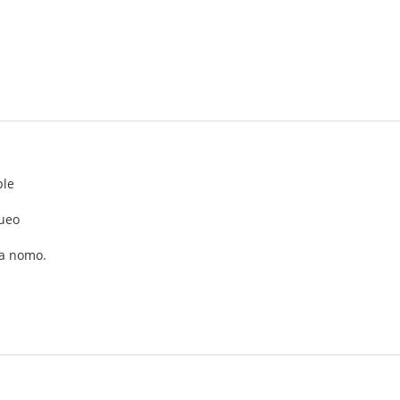
ple
gueo
ia nomo.