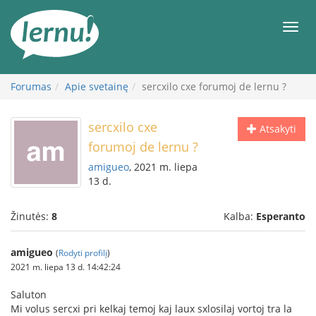
Į
turinį
Meni
Forumas
Apie svetainę
sercxilo cxe forumoj de lernu ?
sercxilo cxe
Atsakyti
forumoj de lernu ?
amigueo
, 2021 m. liepa
13 d.
Žinutės:
8
Kalba:
Esperanto
amigueo
(
Rodyti profilį
)
2021 m. liepa 13 d. 14:42:24
Saluton
Mi volus sercxi pri kelkaj temoj kaj laux sxlosilaj vortoj tra la