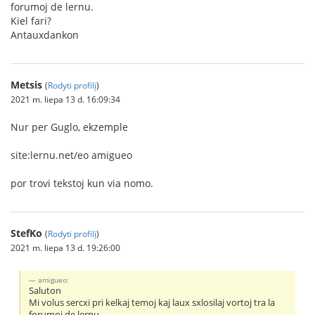
forumoj de lernu.
Kiel fari?
Antauxdankon
Metsis
(
Rodyti profilį
)
2021 m. liepa 13 d. 16:09:34
Nur per Guglo, ekzemple
site:lernu.net/eo amigueo
por trovi tekstoj kun via nomo.
StefKo
(
Rodyti profilį
)
2021 m. liepa 13 d. 19:26:00
amigueo:
Saluton
Mi volus sercxi pri kelkaj temoj kaj laux sxlosilaj vortoj tra la
forumoj de lernu.