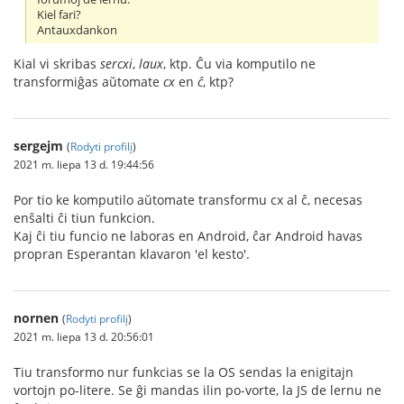
Kiel fari?
Antauxdankon
Kial vi skribas
sercxi
,
laux
, ktp. Ĉu via komputilo ne
transformiĝas aŭtomate
cx
en
ĉ
, ktp?
sergejm
(
Rodyti profilį
)
2021 m. liepa 13 d. 19:44:56
Por tio ke komputilo aŭtomate transformu cx al ĉ, necesas
enŝalti ĉi tiun funkcion.
Kaj ĉi tiu funcio ne laboras en Android, ĉar Android havas
propran Esperantan klavaron 'el kesto'.
nornen
(
Rodyti profilį
)
2021 m. liepa 13 d. 20:56:01
Tiu transformo nur funkcias se la OS sendas la enigitajn
vortojn po-litere. Se ĝi mandas ilin po-vorte, la JS de lernu ne