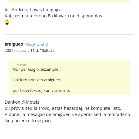
Jes Android havas limigojn.
Kaj cxe mia telefono Eo klavaro ne disponeblas.
amigueo
(
Rodyti profilį
)
2021 m. spalis 11 d. 10:26:29
Metsis:
Nur per Guglo, ekzemple
site:lernu.net/eo amigueo
por trovi tekstoj kun via nomo.
Dankon @Metsis.
Mi provis sed la trovoj estas hazardaj, ne kompleta listo.
Aldone, la mesagxo de amigueo ne aperas sed la temfadeno
kie pacience trovi gxin...