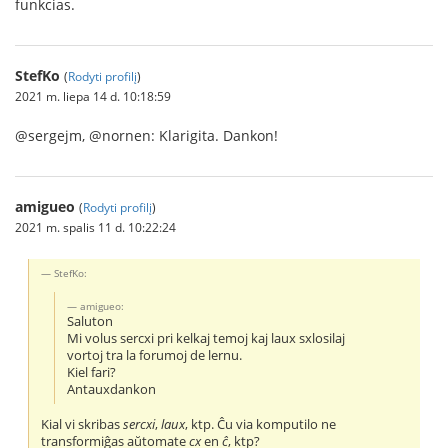
funkcias.
StefKo
(
Rodyti profilį
)
2021 m. liepa 14 d. 10:18:59
@sergejm, @nornen: Klarigita. Dankon!
amigueo
(
Rodyti profilį
)
2021 m. spalis 11 d. 10:22:24
StefKo:
amigueo:
Saluton
Mi volus sercxi pri kelkaj temoj kaj laux sxlosilaj
vortoj tra la forumoj de lernu.
Kiel fari?
Antauxdankon
Kial vi skribas
sercxi
,
laux
, ktp. Ĉu via komputilo ne
transformiĝas aŭtomate
cx
en
ĉ
, ktp?