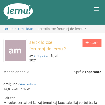
Till
sidans
Meny
innehåll
Forum
Om sidan
sercxilo cxe forumoj de lernu ?
sercxilo cxe
Svara
forumoj de lernu ?
av
amigueo
, 13 juli
2021
Meddelanden:
8
Språk:
Esperanto
amigueo
(
Visa profilen
)
13 juli 2021 14:42:24
Saluton
Mi volus sercxi pri kelkaj temoj kaj laux sxlosilaj vortoj tra la