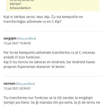
Kiel fari?
Antauxdankon
Kial vi skribas
sercxi
,
laux
, ktp. Ĉu via komputilo ne
transformiĝas aŭtomate
cx
en
ĉ
, ktp?
sergejm
(
Visa profilen
)
13 juli 2021 19:44:56
Por tio ke komputilo aŭtomate transformu cx al ĉ, necesas
enŝalti ĉi tiun funkcion.
Kaj ĉi tiu funcio ne laboras en Android, ĉar Android havas
propran Esperantan klavaron 'el kesto'.
nornen
(
Visa profilen
)
13 juli 2021 20:56:01
Tiu transformo nur funkcias se la OS sendas la enigitajn
vortojn po-litere. Se ĝi mandas ilin po-vorte, la JS de lernu ne