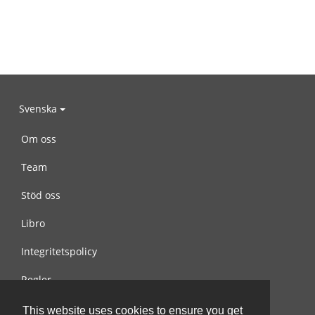
Svenska
Om oss
Team
Stöd oss
Libro
Integritetspolicy
Regler
Kontakta oss
This website uses cookies to ensure you get