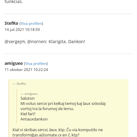
funkcias.
StefKo
(
Visa profilen
)
14 juli 2021 10:18:59
@sergejm, @nornen: Klarigita. Dankon!
amigueo
(
Visa profilen
)
11 oktober 2021 10:22:24
StefKo:
amigueo:
Saluton
Mi volus sercxi pri kelkaj temoj kaj laux sxlosilaj
vortoj tra la forumoj de lernu.
Kiel fari?
Antauxdankon
Kial vi skribas
sercxi
,
laux
, ktp. Ĉu via komputilo ne
transformiĝas aŭtomate
cx
en
ĉ
, ktp?