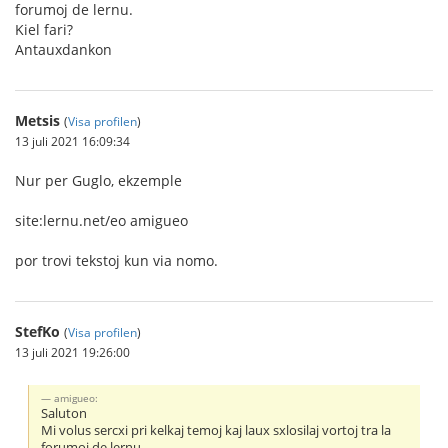
forumoj de lernu.
Kiel fari?
Antauxdankon
Metsis
(
Visa profilen
)
13 juli 2021 16:09:34
Nur per Guglo, ekzemple
site:lernu.net/eo amigueo
por trovi tekstoj kun via nomo.
StefKo
(
Visa profilen
)
13 juli 2021 19:26:00
amigueo:
Saluton
Mi volus sercxi pri kelkaj temoj kaj laux sxlosilaj vortoj tra la
forumoj de lernu.