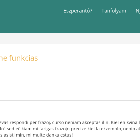
Eszperantó?
Tanfolyam
N
ne funkcias
evas respondi per frazoj, curso neniam akceptas ilin. Kiel en kvina 
plo" sed eĉ kiam mi farigas frazojn precize kiel la ekzemplo, nenio
 asisti min, mi multe danka estus!