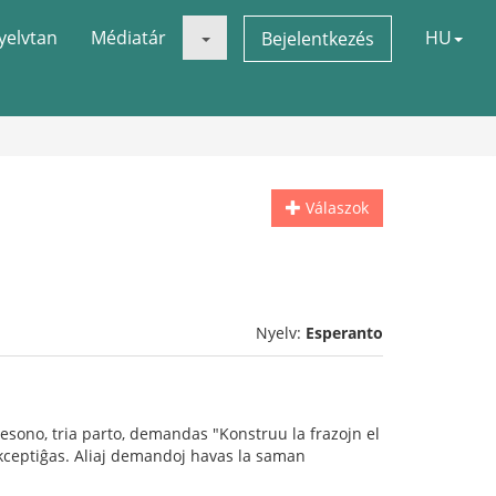
yelvtan
Médiatár
HU
Bejelentkezés
Válaszok
Nyelv:
Esperanto
lesono, tria parto, demandas "Konstruu la frazojn el
 akceptiĝas. Aliaj demandoj havas la saman