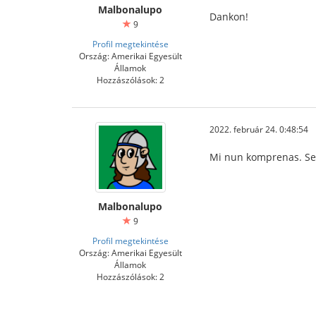
Malbonalupo
Dankon!
9
Profil megtekintése
Ország: Amerikai Egyesült
Államok
Hozzászólások: 2
2022. február 24. 0:48:54
Mi nun komprenas. Se o
Malbonalupo
9
Profil megtekintése
Ország: Amerikai Egyesült
Államok
Hozzászólások: 2