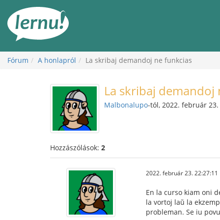
Tartalom
Fórum
A honlapról
La skribaj demandoj ne funkcias
La skribaj demandoj 
Malbonalupo
-tól, 2022. február 23.
Hozzászólások:
2
2022. február 23. 22:27:11
En la curso kiam oni d
la vortoj laŭ la ekzem
probleman. Se iu povus