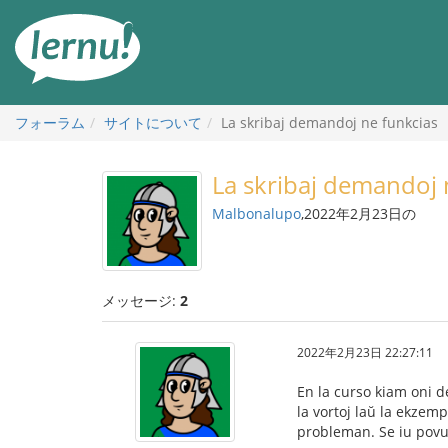
目
次
へ
フォーラム
サイトについて
La skribaj demandoj ne funkcias
La skribaj demandoj 
Malbonalupo
,2022年2月23日の
メッセージ:
2
2022年2月23日 22:27:11
En la curso kiam oni d
la vortoj laŭ la ekzem
probleman. Se iu povus