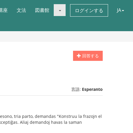
講座
文法
図書館
JA
ログインする
回答する
言語:
Esperanto
lesono, tria parto, demandas "Konstruu la frazojn el
 akceptiĝas. Aliaj demandoj havas la saman