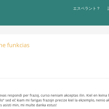
エスペラント？
ne funkcias
evas respondi per frazoj, curso neniam akceptas ilin. Kiel en kvina 
plo" sed eĉ kiam mi farigas frazojn precize kiel la ekzemplo, nenio
 asisti min, mi multe danka estus!