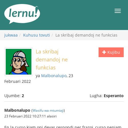
Kwa
maudhui
orod
jukwaa
Kuhusu tovuti
La skribaj demandoj ne funkcias
La skribaj
Kujibu
demandoj ne
funkcias
ya
Malbonalupo
, 23
Februari 2022
Ujumbe:
2
Lugha:
Esperanto
Malbonalupo
(
Wasifu wa mtumiaji
)
23 Februari 2022 10:27:11 alasiri
En la curso kiam oni devas respondi per frazoj, curso neniam