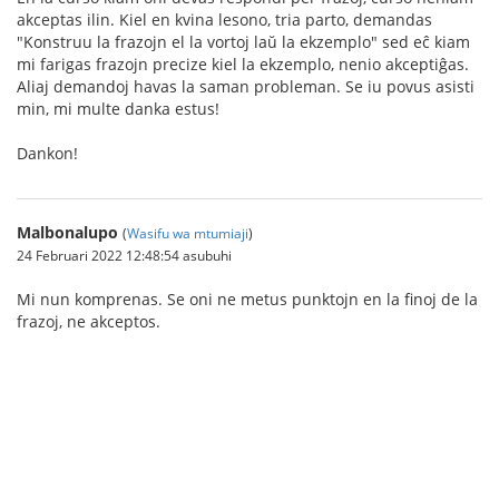
akceptas ilin. Kiel en kvina lesono, tria parto, demandas
"Konstruu la frazojn el la vortoj laŭ la ekzemplo" sed eĉ kiam
mi farigas frazojn precize kiel la ekzemplo, nenio akceptiĝas.
Aliaj demandoj havas la saman probleman. Se iu povus asisti
min, mi multe danka estus!
Dankon!
Malbonalupo
(
Wasifu wa mtumiaji
)
24 Februari 2022 12:48:54 asubuhi
Mi nun komprenas. Se oni ne metus punktojn en la finoj de la
frazoj, ne akceptos.