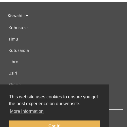
Kiswahili
Kuhusu sisi
Timu
Kutusaidia
Libro
Usiri
Sheria
Wasiliana na si
This website uses cookies to ensure you get
the best experience on our website.
More information
Got it!