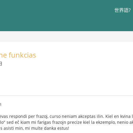
世界語?
ne funkcias
日
1
evas respondi per frazoj, curso neniam akceptas ilin. Kiel en kvina 
plo" sed eĉ kiam mi farigas frazojn precize kiel la ekzemplo, nenio
 asisti min, mi multe danka estus!