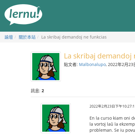
前
往
目
錄
論壇
關於本站
La skribaj demandoj ne funkcias
La skribaj demandoj 
貼文者:
Malbonalupo
, 2022年2月23
訊息:
2
2022年2月23日下午10:27:1
En la curso kiam oni d
la vortoj laŭ la ekzem
probleman. Se iu povus