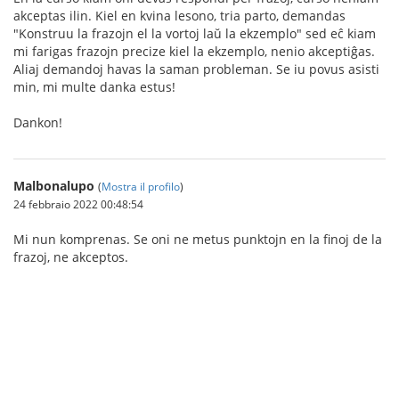
akceptas ilin. Kiel en kvina lesono, tria parto, demandas
"Konstruu la frazojn el la vortoj laŭ la ekzemplo" sed eĉ kiam
mi farigas frazojn precize kiel la ekzemplo, nenio akceptiĝas.
Aliaj demandoj havas la saman probleman. Se iu povus asisti
min, mi multe danka estus!
Dankon!
Malbonalupo
(
Mostra il profilo
)
24 febbraio 2022 00:48:54
Mi nun komprenas. Se oni ne metus punktojn en la finoj de la
frazoj, ne akceptos.