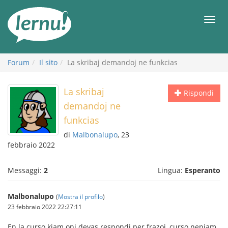
Vai
all’indice
Men
Forum
Il sito
La skribaj demandoj ne funkcias
La skribaj
Rispondi
demandoj ne
funkcias
di
Malbonalupo
, 23
febbraio 2022
Messaggi:
2
Lingua:
Esperanto
Malbonalupo
(
Mostra il profilo
)
23 febbraio 2022 22:27:11
En la curso kiam oni devas respondi per frazoj, curso neniam