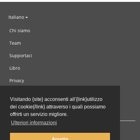
Italiano
Chi siamo
Team
Supportaci
Libro
Privacy
Condizioni d’uso
Visitando {site} acconsenti all'{link}utilizzo
Contattaci
dei cookie{/link} attraverso i quali possiamo
offrirti un servizio migliore.
Ulteriori informazioni
Accetto