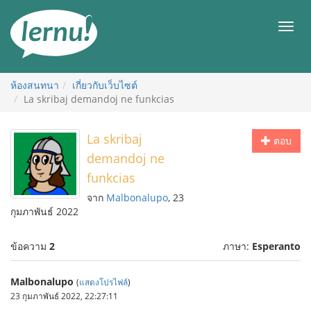
ไป
ยัง
เมนู
สารบัญ
ห้องสนทนา
เกี่ยวกับเว็บไซต์
La skribaj demandoj ne funkcias
La skribaj
ตอบ
demandoj ne
funkcias
จาก
Malbonalupo
, 23
กุมภาพันธ์ 2022
ข้อความ
2
ภาษา:
Esperanto
Malbonalupo
(
แสดงโปรไฟล์
)
23 กุมภาพันธ์ 2022, 22:27:11