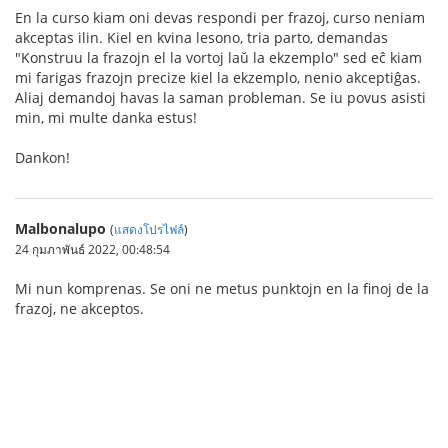
En la curso kiam oni devas respondi per frazoj, curso neniam
akceptas ilin. Kiel en kvina lesono, tria parto, demandas
"Konstruu la frazojn el la vortoj laŭ la ekzemplo" sed eĉ kiam
mi farigas frazojn precize kiel la ekzemplo, nenio akceptiĝas.
Aliaj demandoj havas la saman probleman. Se iu povus asisti
min, mi multe danka estus!
Dankon!
Malbonalupo
(
แสดงโปรไฟล์
)
24 กุมภาพันธ์ 2022, 00:48:54
Mi nun komprenas. Se oni ne metus punktojn en la finoj de la
frazoj, ne akceptos.