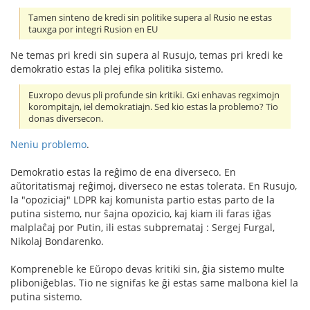
Tamen sinteno de kredi sin politike supera al Rusio ne estas
tauxga por integri Rusion en EU
Ne temas pri kredi sin supera al Rusujo, temas pri kredi ke
demokratio estas la plej efika politika sistemo.
Euxropo devus pli profunde sin kritiki. Gxi enhavas regximojn
korompitajn, iel demokratiajn. Sed kio estas la problemo? Tio
donas diversecon.
Neniu problemo
.
Demokratio estas la reĝimo de ena diverseco. En
aŭtoritatismaj reĝimoj, diverseco ne estas tolerata. En Rusujo,
la "opoziciaj" LDPR kaj komunista partio estas parto de la
putina sistemo, nur ŝajna opozicio, kaj kiam ili faras iĝas
malplaĉaj por Putin, ili estas subpremataj : Sergej Furgal,
Nikolaj Bondarenko.
Kompreneble ke Eŭropo devas kritiki sin, ĝia sistemo multe
pliboniĝeblas. Tio ne signifas ke ĝi estas same malbona kiel la
putina sistemo.