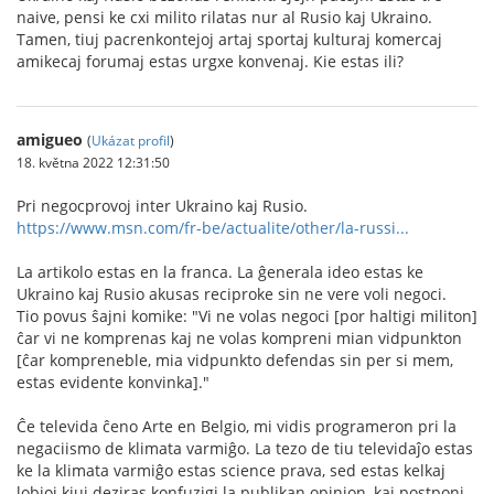
naive, pensi ke cxi milito rilatas nur al Rusio kaj Ukraino.
Tamen, tiuj pacrenkontejoj artaj sportaj kulturaj komercaj
amikecaj forumaj estas urgxe konvenaj. Kie estas ili?
amigueo
(
Ukázat profil
)
18. května 2022 12:31:50
Pri negocprovoj inter Ukraino kaj Rusio.
https://www.msn.com/fr-be/actualite/other/la-russi...
La artikolo estas en la franca. La ĝenerala ideo estas ke
Ukraino kaj Rusio akusas reciproke sin ne vere voli negoci.
Tio povus ŝajni komike: "Vi ne volas negoci [por haltigi militon]
ĉar vi ne komprenas kaj ne volas kompreni mian vidpunkton
[ĉar kompreneble, mia vidpunkto defendas sin per si mem,
estas evidente konvinka]."
Ĉe televida ĉeno Arte en Belgio, mi vidis programeron pri la
negaciismo de klimata varmiĝo. La tezo de tiu televidaĵo estas
ke la klimata varmiĝo estas science prava, sed estas kelkaj
lobioj kiuj deziras konfuzigi la publikan opinion, kaj postponi