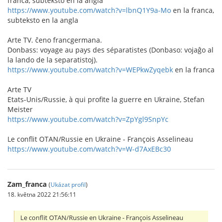
franca, subteksto en la angla
https://www.youtube.com/watch?v=lbnQ1Y9a-Mo
en la franca,
subteksto en la angla
Arte TV. ĉeno francgermana.
Donbass: voyage au pays des séparatistes (Donbaso: vojaĝo al
la lando de la separatistoj).
https://www.youtube.com/watch?v=WEPkwZyqebk
en la franca
Arte TV
Etats-Unis/Russie, à qui profite la guerre en Ukraine, Stefan
Meister
https://www.youtube.com/watch?v=ZpYgl9SnpYc
Le conflit OTAN/Russie en Ukraine - François Asselineau
https://www.youtube.com/watch?v=W-d7AxEBc30
Zam_franca
(
Ukázat profil
)
18. května 2022 21:56:11
Le conflit OTAN/Russie en Ukraine - François Asselineau