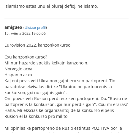
Islamismo estas unu el pluraj defioj, ne islamo.
amigueo
(
Ukázat profil
)
15. května 2022 19:05:06
Eurovision 2022, kanzonkonkurso.
Cxu kanzonkonkurso?
Mi nur hazarde spektis kelkajn kanzonojn.
Norvegio acxa.
Hispanio acxa.
Kaj oni povis veti Ukrainon gajni ecx sen partopreni. Tio
paradokse ekvivalas diri ke "Ukraino ne partoprenis la
konkurson, gxi nur gajnis gxin".
Oni povus veti Rusion perdi ecx sen partopreni. Do, "Rusio ne
partoprenis la konkurson, gxi nur perdis gxin". Cxu mi eraras?
Haha. Mi ekscias ke organizantoj de la konkurso elpelis
Rusion el la konkurso pro milito!
Mi opinias ke partopreno de Rusio estintus POZITIVA por la