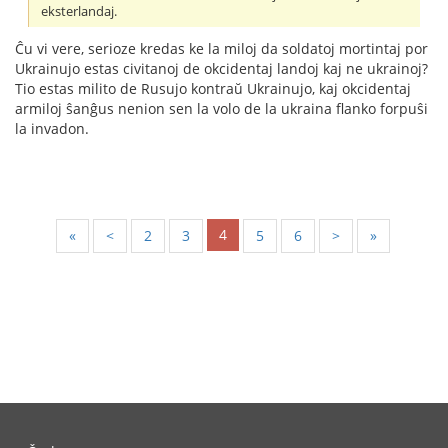
eksterlandaj.
Ĉu vi vere, serioze kredas ke la miloj da soldatoj mortintaj por
Ukrainujo estas civitanoj de okcidentaj landoj kaj ne ukrainoj?
Tio estas milito de Rusujo kontraŭ Ukrainujo, kaj okcidentaj
armiloj ŝanĝus nenion sen la volo de la ukraina flanko forpuŝi
la invadon.
4
«
<
2
3
5
6
>
»