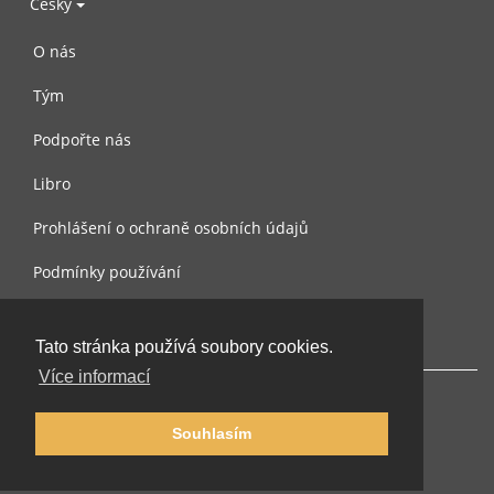
Česky
O nás
Tým
Podpořte nás
Libro
Prohlášení o ochraně osobních údajů
Podmínky používání
Kontaktujte nás
Tato stránka používá soubory cookies.
Více informací
Souhlasím
© 2002-2026 lernu.net |
Impressum