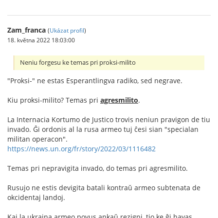
Zam_franca
(
Ukázat profil
)
18. května 2022 18:03:00
Neniu forgesu ke temas pri proksi-milito
"Proksi-" ne estas Esperantlingva radiko, sed negrave.
Kiu proksi-milito? Temas pri
agresmilito
.
La Internacia Kortumo de Justico trovis neniun pravigon de tiu
invado. Ĝi ordonis al la rusa armeo tuj ĉesi sian "specialan
militan operacon".
https://news.un.org/fr/story/2022/03/1116482
Temas pri nepravigita invado, do temas pri agresmilito.
Rusujo ne estis devigita batali kontraŭ armeo subtenata de
okcidentaj landoj.
Kaj la ukraina armeo povus ankaŭ rezigni, tio ke ĝi havas