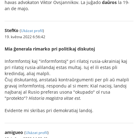
havas advokaton Viktor Ovsjannikov. La juĝado
daŭros
la 19-
an de majo.
StefKo
(
Ukázat profil
)
19. května 2022 6:56:42
Mia ĝenerala rimarko pri politikaj diskutoj
Informfontoj kaj "informfontoj" pri rilatoj rusia-ukrainiaj kaj
pri rilatoj rusia-alilandaj estas multaj. Iuj el ili estas pli
kredindaj, aliaj malpli.
Ĉiuj diskutantoj, anstataŭ kontraŭrgumenti per pli aŭ malpli
gravaj informfontoj, respondu al si mem: Kial nacioj, landoj
najbaraj al Rusio preferas usona "okupado" ol rusa
"protekto"?
Historia magistra vitae est.
Evidente mi skribas pri demokratiaj landoj.
amigueo
(
Ukázat profil
)