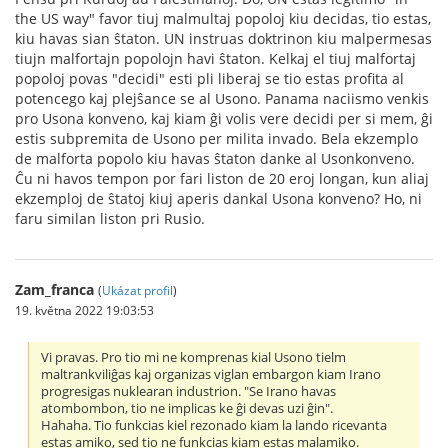
the US way" favor tiuj malmultaj popoloj kiu decidas, tio estas,
kiu havas sian ŝtaton. UN instruas doktrinon kiu malpermesas
tiujn malfortajn popolojn havi ŝtaton. Kelkaj el tiuj malfortaj
popoloj povas "decidi" esti pli liberaj se tio estas profita al
potencego kaj plejŝance se al Usono. Panama naciismo venkis
pro Usona konveno, kaj kiam ĝi volis vere decidi per si mem, ĝi
estis subpremita de Usono per milita invado. Bela ekzemplo
de malforta popolo kiu havas ŝtaton danke al Usonkonveno.
Ĉu ni havos tempon por fari liston de 20 eroj longan, kun aliaj
ekzemploj de ŝtatoj kiuj aperis dankal Usona konveno? Ho, ni
faru similan liston pri Rusio.
Zam_franca
(
Ukázat profil
)
19. května 2022 19:03:53
Vi pravas. Pro tio mi ne komprenas kial Usono tielm
maltrankviliĝas kaj organizas viglan embargon kiam Irano
progresigas nuklearan industrion. "Se Irano havas
atombombon, tio ne implicas ke ĝi devas uzi ĝin".
Hahaha. Tio funkcias kiel rezonado kiam la lando ricevanta
estas amiko, sed tio ne funkcias kiam estas malamiko.