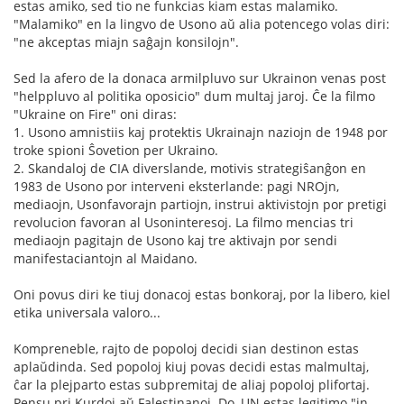
estas amiko, sed tio ne funkcias kiam estas malamiko.
"Malamiko" en la lingvo de Usono aŭ alia potencego volas diri:
"ne akceptas miajn saĝajn konsilojn".
Sed la afero de la donaca armilpluvo sur Ukrainon venas post
"helppluvo al politika oposicio" dum multaj jaroj. Ĉe la filmo
"Ukraine on Fire" oni diras:
1. Usono amnistiis kaj protektis Ukrainajn naziojn de 1948 por
troke spioni Ŝovetion per Ukraino.
2. Skandaloj de CIA diverslande, motivis strategiŝanĝon en
1983 de Usono por interveni eksterlande: pagi NROjn,
mediaojn, Usonfavorajn partiojn, instrui aktivistojn por pretigi
revolucion favoran al Usoninteresoj. La filmo mencias tri
mediaojn pagitajn de Usono kaj tre aktivajn por sendi
manifestaciantojn al Maidano.
Oni povus diri ke tiuj donacoj estas bonkoraj, por la libero, kiel
etika universala valoro...
Kompreneble, rajto de popoloj decidi sian destinon estas
aplaŭdinda. Sed popoloj kiuj povas decidi estas malmultaj,
ĉar la plejparto estas subpremitaj de aliaj popoloj plifortaj.
Pensu pri Kurdoj aŭ Falestinanoj. Do, UN estas legitimo "in