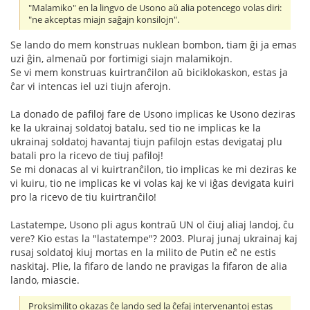
"Malamiko" en la lingvo de Usono aŭ alia potencego volas diri:
"ne akceptas miajn saĝajn konsilojn".
Se lando do mem konstruas nuklean bombon, tiam ĝi ja emas
uzi ĝin, almenaŭ por fortimigi siajn malamikojn.
Se vi mem konstruas kuirtranĉilon aŭ biciklokaskon, estas ja
ĉar vi intencas iel uzi tiujn aferojn.
La donado de pafiloj fare de Usono implicas ke Usono deziras
ke la ukrainaj soldatoj batalu, sed tio ne implicas ke la
ukrainaj soldatoj havantaj tiujn pafilojn estas devigataj plu
batali pro la ricevo de tiuj pafiloj!
Se mi donacas al vi kuirtranĉilon, tio implicas ke mi deziras ke
vi kuiru, tio ne implicas ke vi volas kaj ke vi iĝas devigata kuiri
pro la ricevo de tiu kuirtranĉilo!
Lastatempe, Usono pli agus kontraŭ UN ol ĉiuj aliaj landoj, ĉu
vere? Kio estas la "lastatempe"? 2003. Pluraj junaj ukrainaj kaj
rusaj soldatoj kiuj mortas en la milito de Putin eĉ ne estis
naskitaj. Plie, la fifaro de lando ne pravigas la fifaron de alia
lando, miascie.
Proksimilito okazas ĉe lando sed la ĉefaj intervenantoj estas