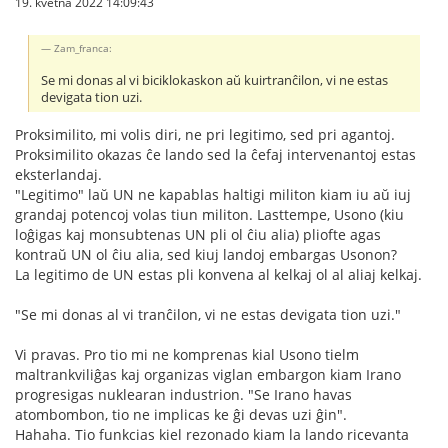
19. května 2022 14:09:43
Zam_franca:
Se mi donas al vi biciklokaskon aŭ kuirtranĉilon, vi ne estas
devigata tion uzi.
Proksimilito, mi volis diri, ne pri legitimo, sed pri agantoj.
Proksimilito okazas ĉe lando sed la ĉefaj intervenantoj estas
eksterlandaj.
"Legitimo" laŭ UN ne kapablas haltigi militon kiam iu aŭ iuj
grandaj potencoj volas tiun militon. Lasttempe, Usono (kiu
loĝigas kaj monsubtenas UN pli ol ĉiu alia) pliofte agas
kontraŭ UN ol ĉiu alia, sed kiuj landoj embargas Usonon?
La legitimo de UN estas pli konvena al kelkaj ol al aliaj kelkaj.
"Se mi donas al vi tranĉilon, vi ne estas devigata tion uzi."
Vi pravas. Pro tio mi ne komprenas kial Usono tielm
maltrankviliĝas kaj organizas viglan embargon kiam Irano
progresigas nuklearan industrion. "Se Irano havas
atombombon, tio ne implicas ke ĝi devas uzi ĝin".
Hahaha. Tio funkcias kiel rezonado kiam la lando ricevanta