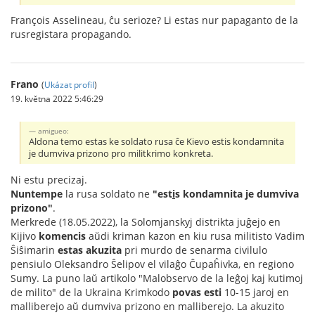
François Asselineau, ĉu serioze? Li estas nur papaganto de la
rusregistara propagando.
Frano
(
Ukázat profil
)
19. května 2022 5:46:29
amigueo:
Aldona temo estas ke soldato rusa ĉe Kievo estis kondamnita
je dumviva prizono pro militkrimo konkreta.
Ni estu precizaj.
Nuntempe
la rusa soldato ne
"est
i
s kondamnita je dumviva
prizono"
.
Merkrede (18.05.2022), la Solomjanskyj distrikta juĝejo en
Kijivo
komencis
aŭdi kriman kazon en kiu rusa militisto Vadim
Ŝiŝimarin
estas akuzita
pri murdo de senarma civilulo
pensiulo Oleksandro Ŝelipov el vilaĝo Ĉupaĥivka, en regiono
Sumy. La puno laŭ artikolo "Malobservo de la leĝoj kaj kutimoj
de milito" de la Ukraina Krimkodo
povas esti
10-15 jaroj en
malliberejo aŭ dumviva prizono en malliberejo. La akuzito