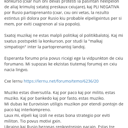
konkurso (cxar nun oni devas protesti la pasintan neelpelon
de aliaj krimuloj sxtatoj preskaux cxiujare), kaj PLI NEGATIVA
por Rusio partoprenanto (cxar, cxu oni vetas, la rezulto
estintus pli dolora por Rusio kiu probable elpeligxintus per si
mem, por eviti cxagrenon al sia popolo).
Sxatoj muzikaj ne estas malpli politikaj ol politikbalotoj. Kaj mi
sxatus postspekti la konkurson, por studi la "malkaj
simpatiojn" inter la partoprenantoj landoj.
Esperanta forumo pria povus ricxigi ege la vidpunkton de cxiu
forumano. Mi supozas ke ekzistas tiutemaj forumoj en cxiu
nacia lingvo.
Cxe lernu
https://lernu.net/forumo/temo/6236/20
Muziko estas diversutila. Kaj por paco kaj por milito, estas
muziko. Kaj por bankedo kaj por fasto, estas muziko.
Mi dubas ke Eurovision utiligis muzikon por etendi pontojn de
paco kaj interkompreno.
Laux mi, elpeli kaj izoli ne estas bona strategio por eviti
militon. Tio povus motivi gxin.
Ukraino kaj Rusio bezonas renkontrejojn pacajn. Estas tre