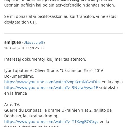
usonajn pafilojn kaj polajn aer-defendilojn ŝanĝas nenion.
Se mi donas al vi biciklokaskon aŭ kuirtranĉilon, vi ne estas
devigata tion uzi.
amigueo
(
Ukázat profil
)
18. května 2022 19:25:33
Interesaj dokumentoj, kiuj meritas atenton.
Igor Lupatonok, Oliver Stone: "Ukraine on Fire", 2016.
Dokumentfilmo.
https://www.youtube.com/watch?v=pKcmNGvaDUs
en la angla
https://www.youtube.com/watch?v=9NviwAywa1E
subteksto
en la franca
Arte. TV.
Guerre du Donbass, le drame Ukrainien 1 et 2. (Milito de
Donbaso, la Ukraina dramo).
https://www.youtube.com/watch?v=T1XwgBQGxyc
en la