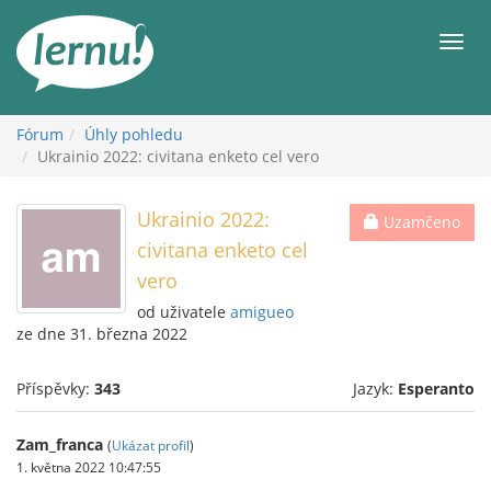
Přejít
k
Men
obsahu
Fórum
Úhly pohledu
Ukrainio 2022: civitana enketo cel vero
Ukrainio 2022:
Uzamčeno
civitana enketo cel
vero
od uživatele
amigueo
ze dne 31. března 2022
Příspěvky:
343
Jazyk:
Esperanto
Zam_franca
(
Ukázat profil
)
1. května 2022 10:47:55