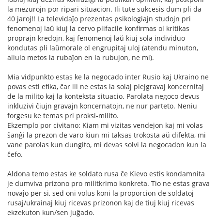
la mezurojn por ripari situacion. Ili tute sukcesis dum pli da
40 jaroj!! La televidaĵo prezentas psikologiajn studojn pri
fenomenoj laŭ kiuj la cervo plifacile konfirmas ol kritikas
proprajn kredojn, kaj fenomenoj laŭ kiuj sola individuo
kondutas pli laŭmorale ol engrupitaj uloj (atendu minuton,
aliulo metos la rubaĵon en la rubujon, ne mi).
Mia vidpunkto estas ke la negocado inter Rusio kaj Ukraino ne
povas esti efika, ĉar ili ne estas la solaj plejgravaj koncernitaj
de la milito kaj la konteksta situacio. Parolata negoco devus
inkluzivi ĉiujn gravajn koncernatojn, ne nur parteto. Neniu
forgesu ke temas pri proksi-milito.
Ekzemplo por civitano: Kiam mi vizitas vendejon kaj mi volas
ŝanĝi la prezon de varo kiun mi taksas trokosta aŭ difekta, mi
vane parolas kun dungito, mi devas solvi la negocadon kun la
ĉefo.
Aldona temo estas ke soldato rusa ĉe Kievo estis kondamnita
je dumviva prizono pro militkrimo konkreta. Tio ne estas grava
novaĵo per si, sed oni volus koni la proporcion de soldatoj
rusaj/ukrainaj kiuj ricevas prizonon kaj de tiuj kiuj ricevas
ekzekuton kun/sen juĝado.