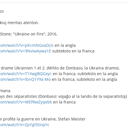
.33
kiuj meritas atenton.
Stone: "Ukraine on Fire", 2016.
.com/watch?v=pKcmNGvaDUs
en la angla
.com/watch?v=9NviwAywa1E
subteksto en la franca
drame Ukrainien 1 et 2. (Milito de Donbaso, la Ukraina dramo).
.com/watch?v=T1XwgBQGxyc
en la franca, subteksto en la angla
.com/watch?v=lbnQ1Y9a-Mo
en la franca, subteksto en la angla
rmana.
s des séparatistes (Donbaso: vojaĝo al la lando de la separatistoj)
.com/watch?v=WEPkwZyqebk
en la franca
i profite la guerre en Ukraine, Stefan Meister
.com/watch?v=ZpYgl9SnpYc