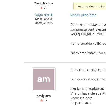
Zam_franca
Euxropo devus pli pro
75
Neniu problemo
.
Näytä profiilli
Maa: Ranska
Viestejä: 1930
Demokratio estas la re
komunista partio estas 
Sergej Furgal, Nikolaj
Kompreneble ke Eŭropo 
Islamismo estas unu el 
15. toukokuuta 2022 19.05
Eurovision 2022, kanz
Cxu kanzonkonkurso?
Mi nur hazarde spekti
amigueo
Norvegio acxa.
47
Hispanio acxa.