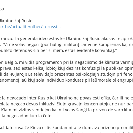
.50
Ukraino kaj Rusio.
-be/actualite/other/la-russi...
 franca. La ĝenerala ideo estas ke Ukraino kaj Rusio akusas reciprok
: "Vi ne volas negoci [por haltigi militon] ĉar vi ne komprenas kaj
unkto defendas sin per si mem, estas evidente konvinka]."
en Belgio, mi vidis programeron pri la negaciismo de klimata varmiĝo
rava, sed estas kelkaj lobioj kiuj deziras konfuzigi la publikan opi
li da 40 jaroj!! La televidaĵo prezentas psikologiajn studojn pri fenom
fenomenoj laŭ kiuj sola individuo kondutas pli laŭmorale ol engrupi
la negocado inter Rusio kaj Ukraino ne povas esti efika, ĉar ili ne es
rolata negoco devus inkluzivi ĉiujn gravajn koncernatojn, ne nur par
 Kiam mi vizitas vendejon kaj mi volas ŝanĝi la prezon de varo kiun
i la negocadon kun la ĉefo.
oldato rusa ĉe Kievo estis kondamnita je dumviva prizono pro milit