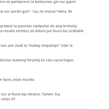
aino ne partoprenis la konkurson, gxi nur gajnis
gxi nur perdis gxin". Cxu mi eraras? Haha. Mi
rotesti la pasintan neelpelon de aliaj krimuloj
la rezulto estintus pli dolora por Rusio kiu probable
rson, por studi la "malkaj simpatiojn" inter la
zistas tiutemaj forumoj en cxiu nacia lingvo.
r fasto, estas muziko.
 nur al Rusio kaj Ukraino. Tamen, tiuj
estas ili?