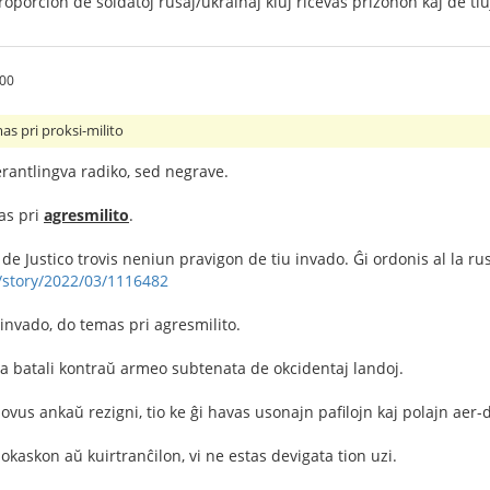
roporcion de soldatoj rusaj/ukrainaj kiuj ricevas prizonon kaj de ti
.00
as pri proksi-milito
erantlingva radiko, sed negrave.
as pri
agresmilito
.
de Justico trovis neniun pravigon de tiu invado. Ĝi ordonis al la ru
r/story/2022/03/1116482
invado, do temas pri agresmilito.
ta batali kontraŭ armeo subtenata de okcidentaj landoj.
ovus ankaŭ rezigni, tio ke ĝi havas usonajn pafilojn kaj polajn aer
lokaskon aŭ kuirtranĉilon, vi ne estas devigata tion uzi.