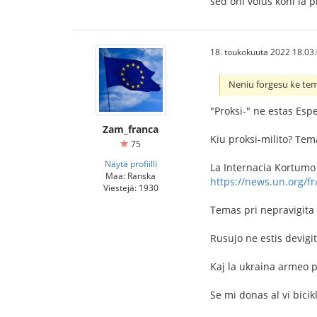
sed oni volus koni la p
18. toukokuuta 2022 18.03
Neniu forgesu ke tem
"Proksi-" ne estas Esp
Zam_franca
Kiu proksi-milito? Tem
75
Näytä profiilli
La Internacia Kortumo 
Maa: Ranska
https://news.un.org/f
Viestejä: 1930
Temas pri nepravigita 
Rusujo ne estis devigi
Kaj la ukraina armeo p
Se mi donas al vi bicik