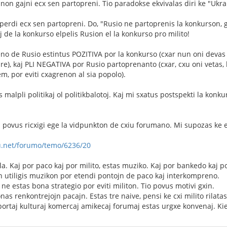
ainon gajni ecx sen partopreni. Tio paradokse ekvivalas diri ke "Ukr
perdi ecx sen partopreni. Do, "Rusio ne partoprenis la konkurson, 
 de la konkurso elpelis Rusion el la konkurso pro milito!
no de Rusio estintus POZITIVA por la konkurso (cxar nun oni devas p
re), kaj PLI NEGATIVA por Rusio partoprenanto (cxar, cxu oni vetas, 
m, por eviti cxagrenon al sia popolo).
 malpli politikaj ol politikbalotoj. Kaj mi sxatus postspekti la konku
.
povus ricxigi ege la vidpunkton de cxiu forumano. Mi supozas ke ek
nu.net/forumo/temo/6236/20
la. Kaj por paco kaj por milito, estas muziko. Kaj por bankedo kaj po
n utiligis muzikon por etendi pontojn de paco kaj interkompreno.
li ne estas bona strategio por eviti militon. Tio povus motivi gxin.
as renkontrejojn pacajn. Estas tre naive, pensi ke cxi milito rilatas
portaj kulturaj komercaj amikecaj forumaj estas urgxe konvenaj. Kie 