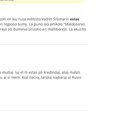
zon en kiu rusa militisto Vadim Ŝiŝimarin
estas
en regiono Sumy. La puno laŭ artikolo "Malobservo
erejo aŭ dumviva prizono en malliberejo. La akuzito
multaj. Iuj el ili estas pli kredindaj, aliaj malpli.
 al si mem: Kial nacioj, landoj najbaraj al Rusio