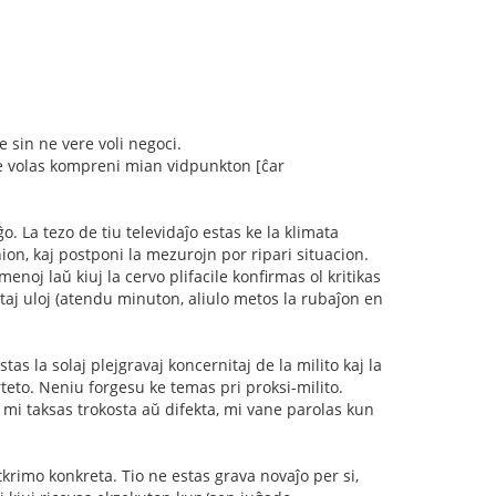
e sin ne vere voli negoci.
 ne volas kompreni mian vidpunkton [ĉar
. La tezo de tiu televidaĵo estas ke la klimata
nion, kaj postponi la mezurojn por ripari situacion.
enoj laŭ kiuj la cervo plifacile konfirmas ol kritikas
taj uloj (atendu minuton, aliulo metos la rubaĵon en
tas la solaj plejgravaj koncernitaj de la milito kaj la
teto. Neniu forgesu ke temas pri proksi-milito.
 mi taksas trokosta aŭ difekta, mi vane parolas kun
krimo konkreta. Tio ne estas grava novaĵo per si,