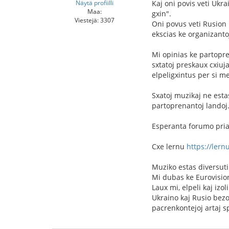
Näytä profiilli
Kaj oni povis veti Ukr
Maa:
gxin".
Viestejä: 3307
Oni povus veti Rusion 
ekscias ke organizantoj
Mi opinias ke partopre
sxtatoj preskaux cxiuja
elpeligxintus per si me
Sxatoj muzikaj ne estas
partoprenantoj landoj
Esperanta forumo pria 
Cxe lernu
https://ler
Muziko estas diversuti
Mi dubas ke Eurovisio
Laux mi, elpeli kaj izo
Ukraino kaj Rusio bezon
pacrenkontejoj artaj s