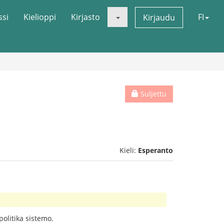
ssi
Kielioppi
Kirjasto
FI
Kirjaudu
Suljettu
Kieli:
Esperanto
politika sistemo.