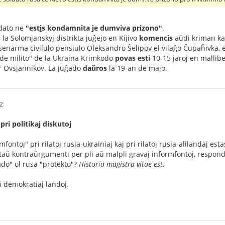
ldato ne
"est
i
s kondamnita je dumviva prizono"
.
 la Solomjanskyj distrikta juĝejo en Kijivo
komencis
aŭdi kriman ka
enarma civilulo pensiulo Oleksandro Ŝelipov el vilaĝo Ĉupaĥivka, 
j de milito" de la Ukraina Krimkodo
povas esti
10-15 jaroj en mallib
r Ovsjannikov. La juĝado
daŭros
la 19-an de majo.
42
ri politikaj diskutoj
fontoj" pri rilatoj rusia-ukrainiaj kaj pri rilatoj rusia-alilandaj estas 
ataŭ kontraŭrgumenti per pli aŭ malpli gravaj informfontoj, respondu
do" ol rusa "protekto"?
Historia magistra vitae est.
i demokratiaj landoj.