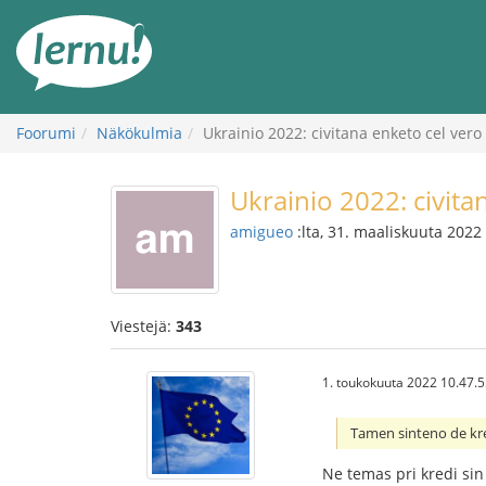
Tästä
sisältöön
Foorumi
Näkökulmia
Ukrainio 2022: civitana enketo cel vero
Ukrainio 2022: civita
amigueo
:lta, 31. maaliskuuta 2022
Viestejä:
343
1. toukokuuta 2022 10.47.
Tamen sinteno de kred
Ne temas pri kredi sin 