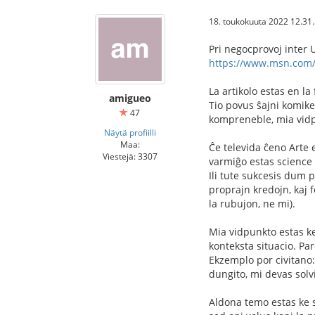
18. toukokuuta 2022 12.31
Pri negocprovoj inter 
https://www.msn.com/fr
La artikolo estas en la
amigueo
Tio povus ŝajni komike
47
kompreneble, mia vidp
Näytä profiilli
Maa:
Ĉe televida ĉeno Arte 
Viestejä: 3307
varmiĝo estas science p
Ili tute sukcesis dum p
proprajn kredojn, kaj 
la rubujon, ne mi).
Mia vidpunkto estas ke 
konteksta situacio. Pa
Ekzemplo por civitano:
dungito, mi devas solv
Aldona temo estas ke s