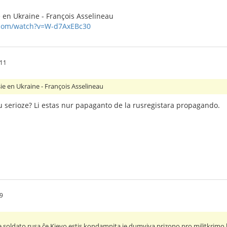
 en Ukraine - François Asselineau
.com/watch?v=W-d7AxEBc30
.11
ie en Ukraine - François Asselineau
u serioze? Li estas nur papaganto de la rusregistara propagando.
29
 soldato rusa ĉe Kievo estis kondamnita je dumviva prizono pro militkrimo