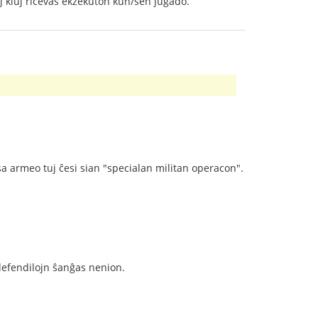
uj kiuj ricevas ekzekuton kun/sen juĝado.
sa armeo tuj ĉesi sian "specialan militan operacon".
-defendilojn ŝanĝas nenion.