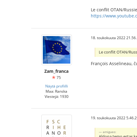
Le conflit OTAN/Russie
https://www.youtube
18. toukokuuta 2022 21.56
Le conflit OTAN/Russ
François Asselineau, ĉ
Zam_franca
75
Näytä profiilli
Maa: Ranska
Viestejä: 1930
19. toukokuuta 2022 5.46.
amigueo:
Aldona temo estas ke