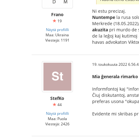
Ni estu precizaj.
Frano
Nuntempe
la rusa so
19
Merkrede (18.05.2022),
akuzita
pri murdo de s
Näytä profiilli
Maa: Ukraina
de la leĝoj kaj kutimo
Viestejä: 1191
havas advokaton Vikto
19. toukokuuta 2022 6.56.
Mia ĝenerala rimarko p
Informfontoj kaj "inform
Ĉiuj diskutantoj, anst
StefKo
preferas usona "okupa
44
Näytä profiilli
Evidente mi skribas pr
Maa: Puola
Viestejä: 2426