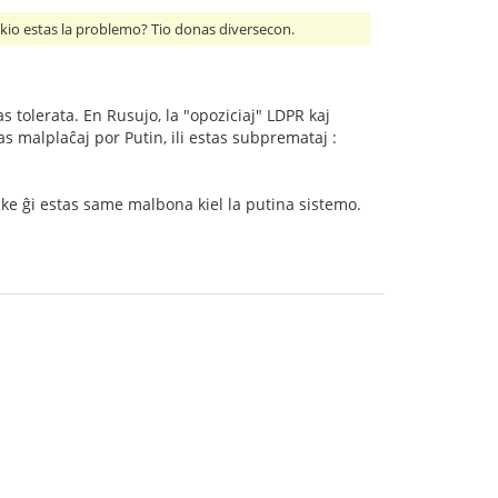
 kio estas la problemo? Tio donas diversecon.
 tolerata. En Rusujo, la "opoziciaj" LDPR kaj
as malplaĉaj por Putin, ili estas subpremataj :
 ke ĝi estas same malbona kiel la putina sistemo.