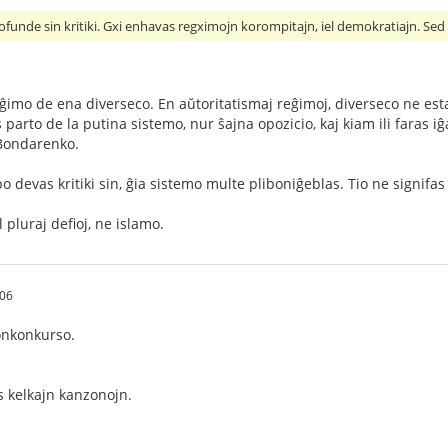
funde sin kritiki. Gxi enhavas regximojn korompitajn, iel demokratiajn. Sed
ĝimo de ena diverseco. En aŭtoritatismaj reĝimoj, diverseco ne estas
parto de la putina sistemo, nur ŝajna opozicio, kaj kiam ili faras iĝ
 Bondarenko.
devas kritiki sin, ĝia sistemo multe pliboniĝeblas. Tio ne signifas
pluraj defioj, ne islamo.
.06
onkonkurso.
s kelkajn kanzonojn.