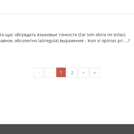
та щас обсуждать языковые тонкости (ĉar iom ebria mi estas)
авное, абсолютно laŭregula) выражение - kion vi opinias pri ...?
1
«
<
2
>
»