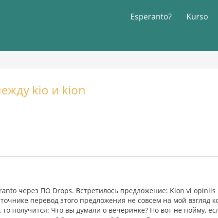
Esperanto?
Kurso
ежду kio и kion
anto через ПО Drops. Встретилось предложение: Kion vi opiniis p
источнике перевод этого предложения не совсем на мой взгляд 
 то получится: Что вы думали о вечеринке? Но вот не пойму, е