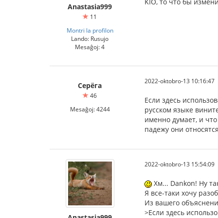
KIO, то что бы измен
Anastasia999
11
Montri la profilon
Lando: Rusujo
Mesaĝoj: 4
2022-oktobro-13 10:16:47
Серёга
46
Если здесь использова
Mesaĝoj: 4244
русском языке винит
именно думает, и что
падежу они относятся
2022-oktobro-13 15:54:09
Хм... Dankon! Ну 
Я все-таки хочу разо
Из вашего объяснени
>Если здесь использов
Anastasia999