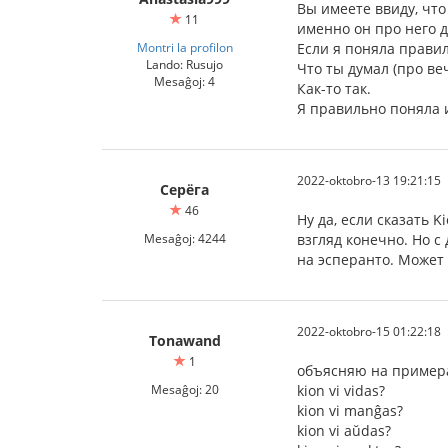
Вы имеете ввиду, что
11
именно он про него 
Montri la profilon
Если я поняла правил
Lando: Rusujo
Что ты думал (про ве
Mesaĝoj: 4
Как-то так.
Я правильно поняла 
2022-oktobro-13 19:21:15
Серёга
46
Ну да, если сказать K
Mesaĝoj: 4244
взгляд конечно. Но с
на эсперанто. Может
2022-oktobro-15 01:22:18
Tonawand
1
объясняю на пример
Mesaĝoj: 20
kion vi vidas?
kion vi manĝas?
kion vi aŭdas?