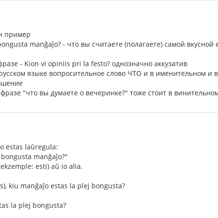
ин пример
ej bongusta manĝaĵo? - что вы считаете (полагаете) самой вкусной 
разе - Kion vi opiniis pri la festo? однозначно аккузатив
в русском языке вопросительное слово ЧТО и в именительном и 
ошение
о фразе "что вы думаете о вечеринке?" тоже стоит в винительно
zo estas laŭregula:
ej bongusta manĝaĵo?"
kzemple: esti) aŭ io alia.
s), kiu manĝaĵo estas la plej bongusta?
tas la plej bongusta?