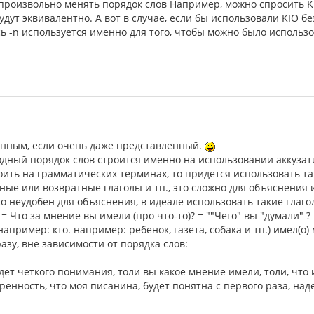
роизвольно менять порядок слов Например, можно спросить Kion v
 будут эквивалентно. А вот в случае, если бы использовали KIO б
сь -n используется именно для того, чтобы можно было использ
енным, если очень даже представленный.
дный порядок слов строится именно на использовании аккузатив
ить на грамматических терминах, то придется использовать так
вные или возвратные глаголы и тп., это сложно для объяснения
ко неудобен для объяснения, в идеале использовать такие глагол
o)? = Что за мнение вы имели (про что-то)? = ""Чего" вы "думали" ?
о(например: кто. например: ребенок, газета, собака и тп.) имел(о)
азу, вне зависимости от порядка слов:
удет четкого понимания, толи вы какое мнение имели, толи, что 
веренность, что моя писанина, будет понятна с первого раза, на