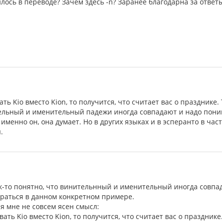
илось в переводе? Зачем здесь -n? Заранее благодарна за ответ
ть Kio вместо Kion, то получится, что считает вас о празднике. 
ельный и именительный падежи иногда совпадают и надо понима
 именно он, она думает. Но в других языках и в эсперанто в час
.
так-то понятно, что винительнный и именительный иногда совп
браться в данном конкретном примере.
я мне не совсем ясен смысл:
ать Kio вместо Kion, то получится, что считает вас о празднике.