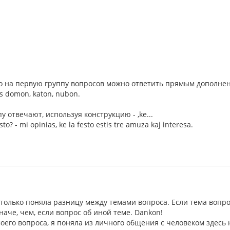
что на первую группу вопросов можно ответить прямым дополне
das domon, katon, nubon.
у отвечают, используя конструкцию - ,ke...
esto? - mi opinias, ke la festo estis tre amuza kaj interesa.
я только поняла разницу между темами вопроса. Если тема вопро
наче, чем, если вопрос об иной теме. Dankon!
оего вопроса, я поняла из личного общения с человеком здесь 