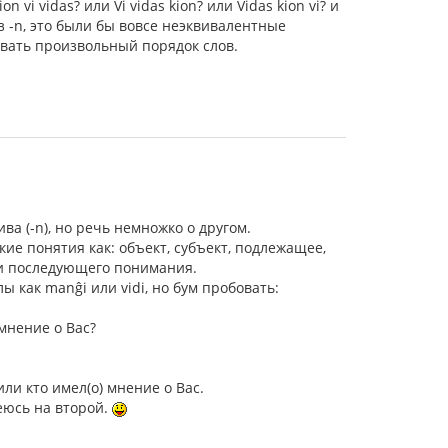
i vidas? или Vi vidas kion? или Vidas kion vi? и
ез -n, это были бы вовсе неэквивалентные
овать произвольный порядок слов.
а (-n), но речь немножко о другом.
ие понятия как: объект, субъект, подлежащее,
 и последующего понимания.
ы как manĝi или vidi, но бум пробовать:
 мнение о Вас?
или кто имел(о) мнение о Вас.
деюсь на второй.