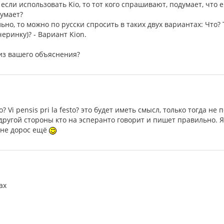
 если использовать Kio, то тот кого спрашивают, подумает, что 
думает?
ьно, то можно по русски спросить в таких двух вариантах: Что?
черинку)? - Вариант Kion.
из вашего объяснения?
io? Vi pensis pri la festo? это будет иметь смысл, только тогда н
 другой стороны кто на эсперанто говорит и пишет правильно. 
 не дорос ещё
ах