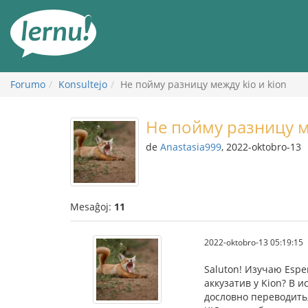
Al
la
enhavo
Forumo
Konsultejo
Не пойму разницу между kio и kion
Не пойму разницу м
de
Anastasia999
, 2022-oktobro-13
Mesaĝoj:
11
2022-oktobro-13 05:19:15
Saluton! Изучаю Esper
аккузатив у Kion? В 
дословно переводить,