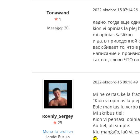
2022-oktobro-15 07:14:26
Tonawand
1
ладно, тогда еще од
Mesaĝoj: 20
kion vi opinias la pl
mi opinias ŝaŝlikon
и да, в приведенной ф
вас сбивает то, что 
написание и произн
так вот, слово ЧТО в
2022-oktobro-15 09:18:49
Mi ne certas, ke la fra
"Kion vi opinias la pl
Eble mankas iu verbo (e
Mi skribus tiel:
Rovniy_Sergey
Kion vi pensas(=opinia
25
Aŭ tiel, pli simple:
Montri la profilon
Kiu manĝaĵo, laŭ vi, es
Lando: Rusujo