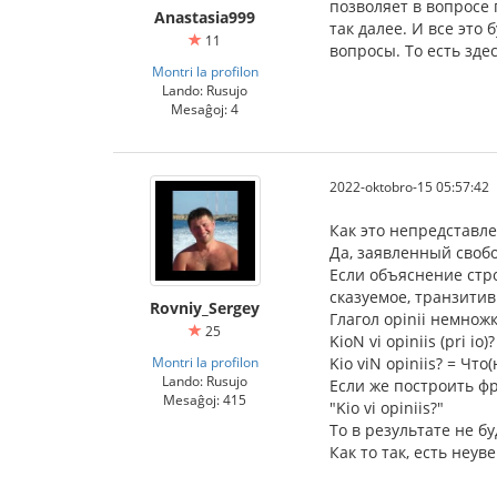
позволяет в вопросе п
Anastasia999
так далее. И все это
11
вопросы. То есть зде
Montri la profilon
Lando: Rusujo
Mesaĝoj: 4
2022-oktobro-15 05:57:42
Как это непредставл
Да, заявленный свобо
Если объяснение стро
сказуемое, транзити
Rovniy_Sergey
Глагол opinii немнож
25
KioN vi opiniis (pri i
Montri la profilon
Kio viN opiniis? = Чт
Lando: Rusujo
Если же построить фр
Mesaĝoj: 415
"Kio vi opiniis?"
То в результате не б
Как то так, есть неу