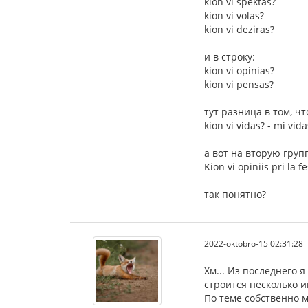
kion vi spektas?
kion vi volas?
kion vi deziras?
и в строку:
kion vi opinias?
kion vi pensas?
тут разница в том, 
kion vi vidas? - mi vi
а вот на вторую групп
Kion vi opiniis pri la f
так понятно?
2022-oktobro-15 02:31:28
Хм... Из последнего 
строится несколько и
По теме собственно м