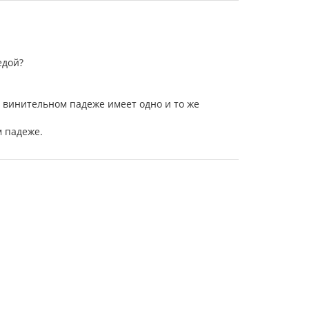
едой?
в винительном падеже имеет одно и то же
м падеже.