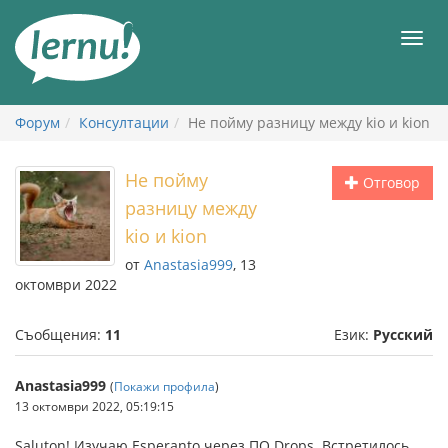
Към
съдържанието
Мен
Форум
Консултации
Не пойму разницу между kio и kion
Не пойму
Отговор
разницу между
kio и kion
от
Anastasia999
, 13
октомври 2022
Съобщения:
11
Език:
Русский
Anastasia999
(
Покажи профила
)
13 октомври 2022, 05:19:15
Saluton! Изучаю Esperanto через ПО Drops. Встретилось