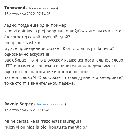
Tonawand
(Покажи профила)
15 октомври 2022, 07:14:26
ладно, тогда еще один пример
kion vi opinias la plej bongusta manĝaĵo? - что вы считаете
(полагаете) самой вкусной едой?
mi opinias ŝaŝlikon
и да, в приведенной фразе - Kion vi opiniis pri la festo?
однозначно аккузатив
вас сбивает то, что в русском языке вопросительное слово
ЧТО и в именительном и в винительном падеже имеет
одно и то же написание и произношение
так вот, слово ЧТО во фразе "что вы думаете о вечеринке?"
тоже стоит в винительном падеже.
Rovniy_Sergey
(
Покажи профила
)
15 октомври 2022, 09:18:49
Mi ne certas, ke la frazo estas laŭregula:
"Kion vi opinias la plej bongusta manĝaĵo?"