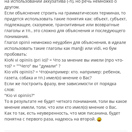
на использовании аккузатива (-n), но речь немножко о
другом.
Если объяснение строить на грамматических терминах, то
придется использовать такие понятия как: объект, субъект,
подлежащее, сказуемое, транзитивные или возвратные
глаголы и тп., это сложно для объяснения и последующего
понимания.
Глагол opinii немножко неудобен для объяснения, в идеале
использовать такие глаголы как manĝi или vidi, но бум
пробовать:
KioN vi opiniis (pri io)? = Что за мнение вы имели (про что-
то)? = ""Чего" вы "думали" ?
Kio viN opiniis? = Что(например: кто. например: ребенок,
газета, собака и тп.) имел(о) мнение о Вас?
Если же построить фразу, вне зависимости от порядка
слов:
"Kio vi opiniis?"
То в результате не будет четкого понимания, толи вы какое
мнение имели, толи, что или кто имел(о) мнение о Вас.
Как то так, есть неуверенность, что моя писанина, будет
понятна с первого раза, надеюсь на второй.