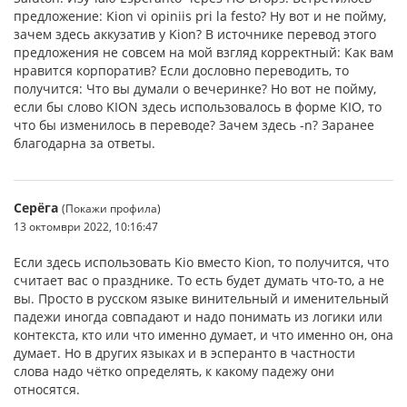
предложение: Kion vi opiniis pri la festo? Ну вот и не пойму,
зачем здесь аккузатив у Kion? В источнике перевод этого
предложения не совсем на мой взгляд корректный: Как вам
нравится корпоратив? Если дословно переводить, то
получится: Что вы думали о вечеринке? Но вот не пойму,
если бы слово KION здесь использовалось в форме KIO, то
что бы изменилось в переводе? Зачем здесь -n? Заранее
благодарна за ответы.
Серёга
(Покажи профила)
13 октомври 2022, 10:16:47
Если здесь использовать Kio вместо Kion, то получится, что
считает вас о празднике. То есть будет думать что-то, а не
вы. Просто в русском языке винительный и именительный
падежи иногда совпадают и надо понимать из логики или
контекста, кто или что именно думает, и что именно он, она
думает. Но в других языках и в эсперанто в частности
слова надо чётко определять, к какому падежу они
относятся.