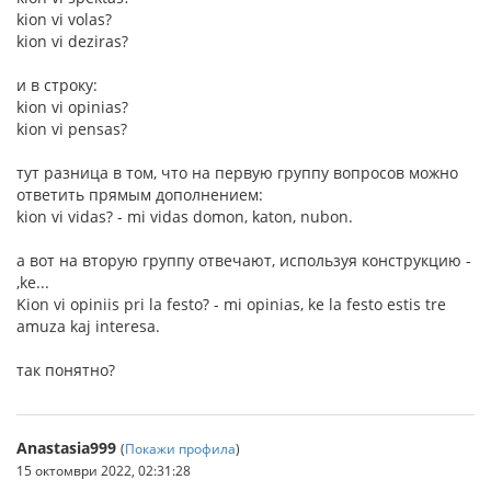
kion vi volas?
kion vi deziras?
и в строку:
kion vi opinias?
kion vi pensas?
тут разница в том, что на первую группу вопросов можно
ответить прямым дополнением:
kion vi vidas? - mi vidas domon, katon, nubon.
а вот на вторую группу отвечают, используя конструкцию -
,ke...
Kion vi opiniis pri la festo? - mi opinias, ke la festo estis tre
amuza kaj interesa.
так понятно?
Anastasia999
(
Покажи профила
)
15 октомври 2022, 02:31:28