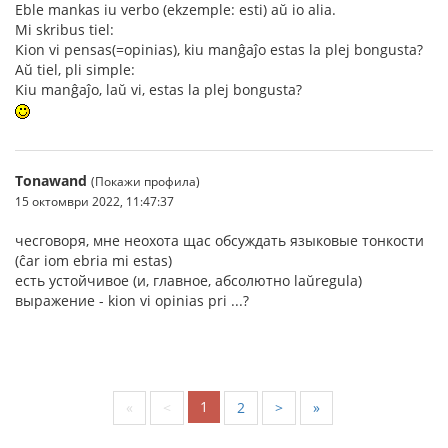
Eble mankas iu verbo (ekzemple: esti) aŭ io alia.
Mi skribus tiel:
Kion vi pensas(=opinias), kiu manĝaĵo estas la plej bongusta?
Aŭ tiel, pli simple:
Kiu manĝaĵo, laŭ vi, estas la plej bongusta?
Tonawand
(Покажи профила)
15 октомври 2022, 11:47:37
чесговоря, мне неохота щас обсуждать языковые тонкости
(ĉar iom ebria mi estas)
есть устойчивое (и, главное, абсолютно laŭregula)
выражение - kion vi opinias pri ...?
1
«
<
2
>
»