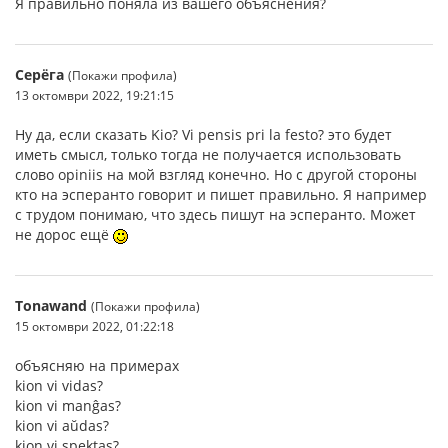
Я правильно поняла из вашего объяснения?
Серёга
(Покажи профила)
13 октомври 2022, 19:21:15
Ну да, если сказать Kio? Vi pensis pri la festo? это будет
иметь смысл, только тогда не получается использовать
слово opiniis на мой взгляд конечно. Но с другой стороны
кто на эсперанто говорит и пишет правильно. Я например
с трудом понимаю, что здесь пишут на эсперанто. Может
не дорос ещё
Tonawand
(Покажи профила)
15 октомври 2022, 01:22:18
объясняю на примерах
kion vi vidas?
kion vi manĝas?
kion vi aŭdas?
kion vi spektas?