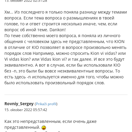
15. oktober 2022 02:31:28
Хм... Из последнего я только поняла разницу между темами
вопроса. Если тема вопроса о размышлениях в твоей
голове, то и ответ строится несколько иначе, чем, если
вопрос об иной теме. Dankon!
По теме собственно моего вопроса, я поняла из личного
общения с человеком здесь не представленным, что KION
в отличие от KIO позволяет в вопросе произвольно менять
порядок слов Например, можно спросить Kion vi vidas? или
Vi vidas kion? или Vidas kion vi? и так далее. И все это будут
эквивалентно. А вот в случае, если бы использовали KIO
без -n, это были бы вовсе неэквивалентные вопросы. То
есть здесь -n используется именно для того, чтобы можно
было использовать произвольный порядок слов.
Rovniy_Sergey
(
Prikaži profil
)
15. oktober 2022 05:57:42
Как это непредставленным, если очень даже
представленный.