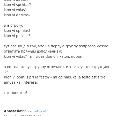
kion vi spektas?
kion vi volas?
kion vi deziras?
и в строку:
kion vi opinias?
kion vi pensas?
тут разница в том, что на первую группу вопросов можно
ответить прямым дополнением:
kion vi vidas? - mi vidas domon, katon, nubon.
а вот на вторую группу отвечают, используя конструкцию -
,ke...
Kion vi opiniis pri la festo? - mi opinias, ke la festo estis tre
amuza kaj interesa.
так понятно?
Anastasia999
(
Prikaži profil
)