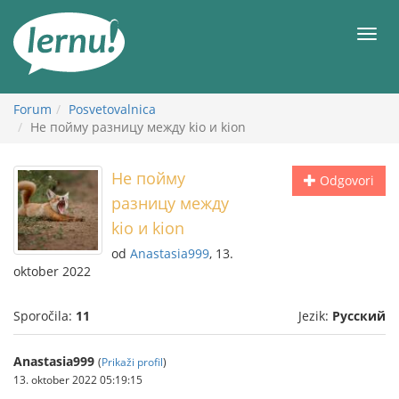
K
vsebini
Meni
Forum
Posvetovalnica
Не пойму разницу между kio и kion
Не пойму
Odgovori
разницу между
kio и kion
od
Anastasia999
, 13.
oktober 2022
Sporočila:
11
Jezik:
Русский
Anastasia999
(
Prikaži profil
)
13. oktober 2022 05:19:15