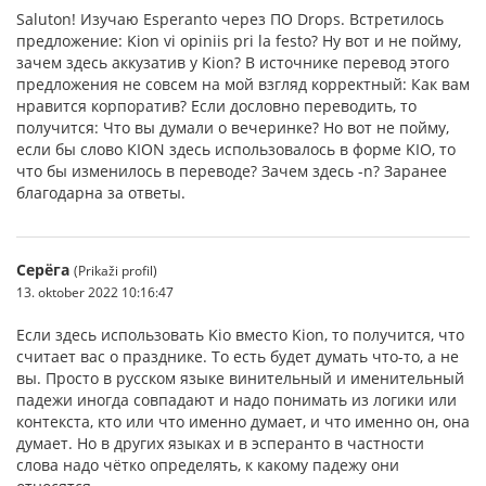
Saluton! Изучаю Esperanto через ПО Drops. Встретилось
предложение: Kion vi opiniis pri la festo? Ну вот и не пойму,
зачем здесь аккузатив у Kion? В источнике перевод этого
предложения не совсем на мой взгляд корректный: Как вам
нравится корпоратив? Если дословно переводить, то
получится: Что вы думали о вечеринке? Но вот не пойму,
если бы слово KION здесь использовалось в форме KIO, то
что бы изменилось в переводе? Зачем здесь -n? Заранее
благодарна за ответы.
Серёга
(Prikaži profil)
13. oktober 2022 10:16:47
Если здесь использовать Kio вместо Kion, то получится, что
считает вас о празднике. То есть будет думать что-то, а не
вы. Просто в русском языке винительный и именительный
падежи иногда совпадают и надо понимать из логики или
контекста, кто или что именно думает, и что именно он, она
думает. Но в других языках и в эсперанто в частности
слова надо чётко определять, к какому падежу они