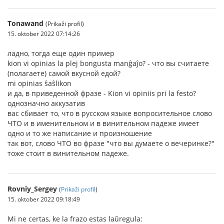
Tonawand
(Prikaži profil)
15. oktober 2022 07:14:26
ладно, тогда еще один пример
kion vi opinias la plej bongusta manĝaĵo? - что вы считаете
(полагаете) самой вкусной едой?
mi opinias ŝaŝlikon
и да, в приведенной фразе - Kion vi opiniis pri la festo?
однозначно аккузатив
вас сбивает то, что в русском языке вопросительное слово
ЧТО и в именительном и в винительном падеже имеет
одно и то же написание и произношение
так вот, слово ЧТО во фразе "что вы думаете о вечеринке?"
тоже стоит в винительном падеже.
Rovniy_Sergey
(
Prikaži profil
)
15. oktober 2022 09:18:49
Mi ne certas, ke la frazo estas laŭregula: