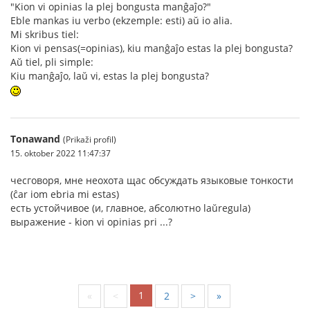
"Kion vi opinias la plej bongusta manĝaĵo?"
Eble mankas iu verbo (ekzemple: esti) aŭ io alia.
Mi skribus tiel:
Kion vi pensas(=opinias), kiu manĝaĵo estas la plej bongusta?
Aŭ tiel, pli simple:
Kiu manĝaĵo, laŭ vi, estas la plej bongusta?
Tonawand
(Prikaži profil)
15. oktober 2022 11:47:37
чесговоря, мне неохота щас обсуждать языковые тонкости
(ĉar iom ebria mi estas)
есть устойчивое (и, главное, абсолютно laŭregula)
выражение - kion vi opinias pri ...?
1
«
<
2
>
»