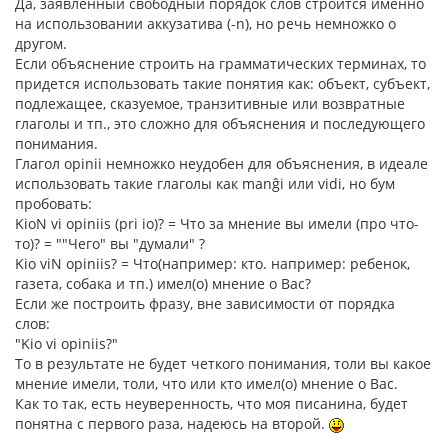
Да, заявленный свободный порядок слов строится именно
на использовании аккузатива (-n), но речь немножко о
другом.
Если объяснение строить на грамматических терминах, то
придется использовать такие понятия как: объект, субъект,
подлежащее, сказуемое, транзитивные или возвратные
глаголы и тп., это сложно для объяснения и последующего
понимания.
Глагол opinii немножко неудобен для объяснения, в идеале
использовать такие глаголы как manĝi или vidi, но бум
пробовать:
KioN vi opiniis (pri io)? = Что за мнение вы имели (про что-
то)? = ""Чего" вы "думали" ?
Kio viN opiniis? = Что(например: кто. например: ребенок,
газета, собака и тп.) имел(о) мнение о Вас?
Если же построить фразу, вне зависимости от порядка
слов:
"Kio vi opiniis?"
То в результате не будет четкого понимания, толи вы какое
мнение имели, толи, что или кто имел(о) мнение о Вас.
Как то так, есть неуверенность, что моя писанина, будет
понятна с первого раза, надеюсь на второй.