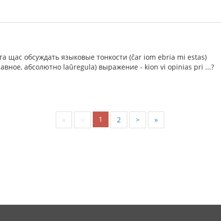
та щас обсуждать языковые тонкости (ĉar iom ebria mi estas)
авное, абсолютно laŭregula) выражение - kion vi opinias pri ...?
1
«
<
2
>
»