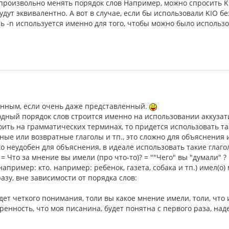
роизвольно менять порядок слов Например, можно спросить Kion v
 будут эквивалентно. А вот в случае, если бы использовали KIO б
сь -n используется именно для того, чтобы можно было использ
енным, если очень даже представленный.
дный порядок слов строится именно на использовании аккузатив
ить на грамматических терминах, то придется использовать так
вные или возвратные глаголы и тп., это сложно для объяснения
ко неудобен для объяснения, в идеале использовать такие глагол
o)? = Что за мнение вы имели (про что-то)? = ""Чего" вы "думали" ?
о(например: кто. например: ребенок, газета, собака и тп.) имел(о)
азу, вне зависимости от порядка слов:
удет четкого понимания, толи вы какое мнение имели, толи, что 
веренность, что моя писанина, будет понятна с первого раза, на