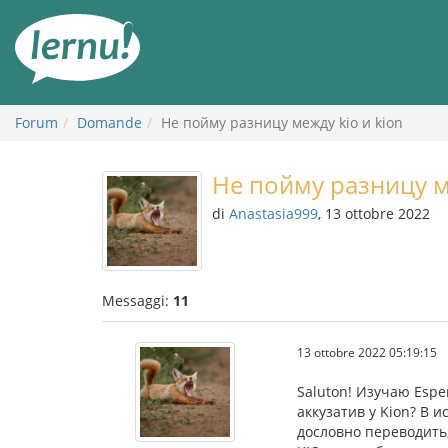
Vai
all’indice
Forum
Domande
Не пойму разницу между kio и kion
Не пойму разницу м
di
Anastasia999
, 13 ottobre 2022
Messaggi:
11
13 ottobre 2022 05:19:15
Saluton! Изучаю Esper
аккузатив у Kion? В 
дословно переводить,