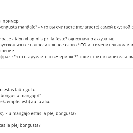
ин пример
ej bongusta manĝaĵo? - что вы считаете (полагаете) самой вкусной 
разе - Kion vi opiniis pri la festo? однозначно аккузатив
в русском языке вопросительное слово ЧТО и в именительном и 
ошение
о фразе "что вы думаете о вечеринке?" тоже стоит в винительно
zo estas laŭregula:
ej bongusta manĝaĵo?"
kzemple: esti) aŭ io alia.
s), kiu manĝaĵo estas la plej bongusta?
tas la plej bongusta?