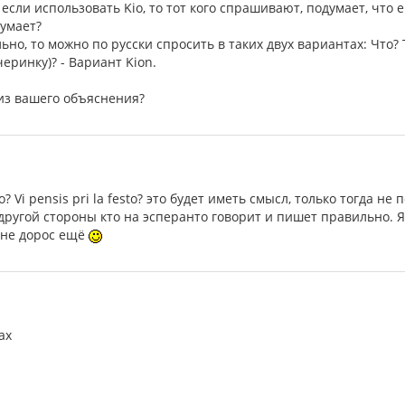
 если использовать Kio, то тот кого спрашивают, подумает, что 
думает?
ьно, то можно по русски спросить в таких двух вариантах: Что?
черинку)? - Вариант Kion.
из вашего объяснения?
io? Vi pensis pri la festo? это будет иметь смысл, только тогда н
 другой стороны кто на эсперанто говорит и пишет правильно. 
 не дорос ещё
ах