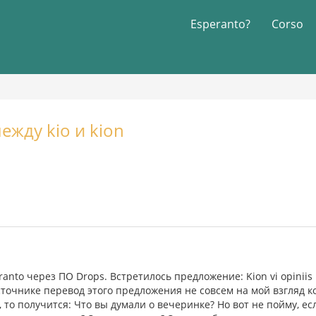
Esperanto?
Corso
ежду kio и kion
anto через ПО Drops. Встретилось предложение: Kion vi opiniis p
источнике перевод этого предложения не совсем на мой взгляд 
 то получится: Что вы думали о вечеринке? Но вот не пойму, е