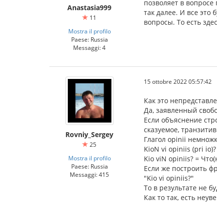
позволяет в вопросе п
Anastasia999
так далее. И все это
11
вопросы. То есть зде
Mostra il profilo
Paese: Russia
Messaggi: 4
15 ottobre 2022 05:57:42
Как это непредставл
Да, заявленный свобо
Если объяснение стро
сказуемое, транзити
Rovniy_Sergey
Глагол opinii немнож
25
KioN vi opiniis (pri i
Mostra il profilo
Kio viN opiniis? = Чт
Paese: Russia
Если же построить фр
Messaggi: 415
"Kio vi opiniis?"
То в результате не б
Как то так, есть неу