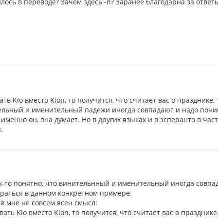
илось в переводе? Зачем здесь -n? Заранее благодарна за ответ
ть Kio вместо Kion, то получится, что считает вас о празднике. 
ельный и именительный падежи иногда совпадают и надо понима
 именно он, она думает. Но в других языках и в эсперанто в час
.
так-то понятно, что винительнный и именительный иногда совп
браться в данном конкретном примере.
я мне не совсем ясен смысл:
ать Kio вместо Kion, то получится, что считает вас о празднике.