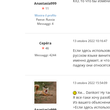
KIO, то что бы измен
Anastasia999
11
Mostra il profilo
Paese: Russia
Messaggi: 4
13 ottobre 2022 10:16:47
Серёга
46
Если здесь использова
Messaggi: 4244
русском языке винит
именно думает, и что
падежу они относятся
13 ottobre 2022 15:54:09
Хм... Dankon! Ну 
Я все-таки хочу разо
Из вашего объяснени
>Если здесь использов
Anastasia999