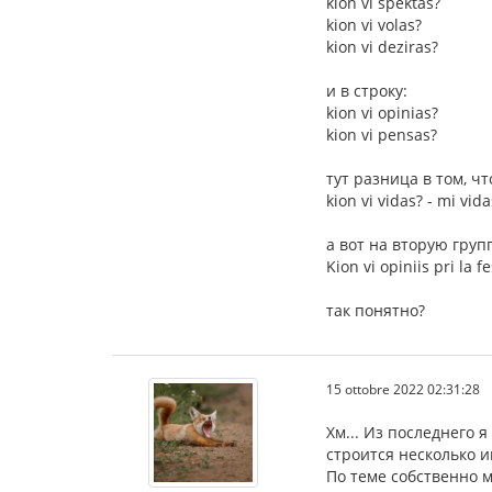
kion vi spektas?
kion vi volas?
kion vi deziras?
и в строку:
kion vi opinias?
kion vi pensas?
тут разница в том, 
kion vi vidas? - mi vi
а вот на вторую групп
Kion vi opiniis pri la f
так понятно?
15 ottobre 2022 02:31:28
Хм... Из последнего 
строится несколько и
По теме собственно м