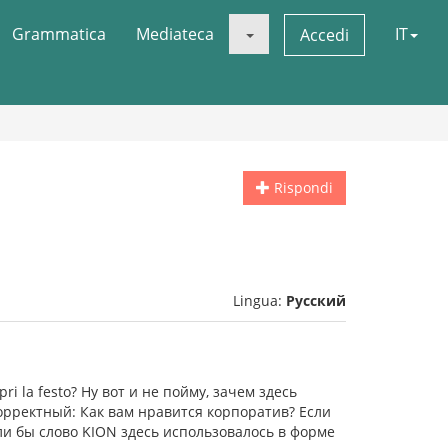
Grammatica
Mediateca
IT
Accedi
Rispondi
Lingua:
Русский
ri la festo? Ну вот и не пойму, зачем здесь
корректный: Как вам нравится корпоратив? Если
сли бы слово KION здесь использовалось в форме