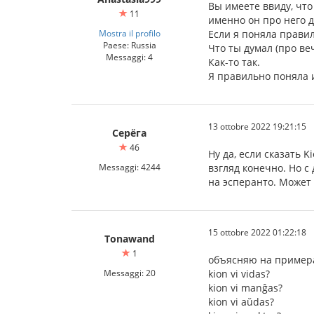
Вы имеете ввиду, что
11
именно он про него 
Mostra il profilo
Если я поняла правил
Paese: Russia
Что ты думал (про ве
Messaggi: 4
Как-то так.
Я правильно поняла 
13 ottobre 2022 19:21:15
Серёга
46
Ну да, если сказать K
Messaggi: 4244
взгляд конечно. Но с
на эсперанто. Может
15 ottobre 2022 01:22:18
Tonawand
1
объясняю на пример
Messaggi: 20
kion vi vidas?
kion vi manĝas?
kion vi aŭdas?