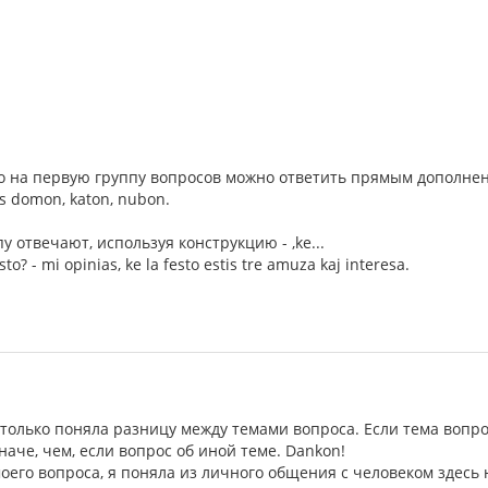
что на первую группу вопросов можно ответить прямым дополне
das domon, katon, nubon.
у отвечают, используя конструкцию - ,ke...
esto? - mi opinias, ke la festo estis tre amuza kaj interesa.
я только поняла разницу между темами вопроса. Если тема вопро
наче, чем, если вопрос об иной теме. Dankon!
оего вопроса, я поняла из личного общения с человеком здесь 