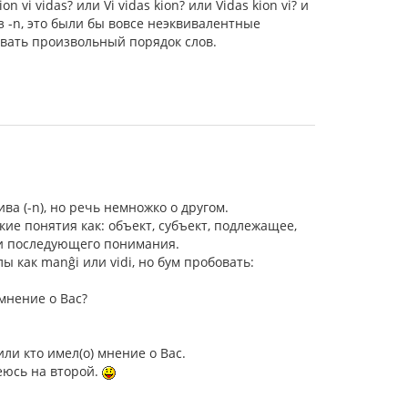
i vidas? или Vi vidas kion? или Vidas kion vi? и
ез -n, это были бы вовсе неэквивалентные
овать произвольный порядок слов.
а (-n), но речь немножко о другом.
ие понятия как: объект, субъект, подлежащее,
 и последующего понимания.
ы как manĝi или vidi, но бум пробовать:
 мнение о Вас?
или кто имел(о) мнение о Вас.
деюсь на второй.