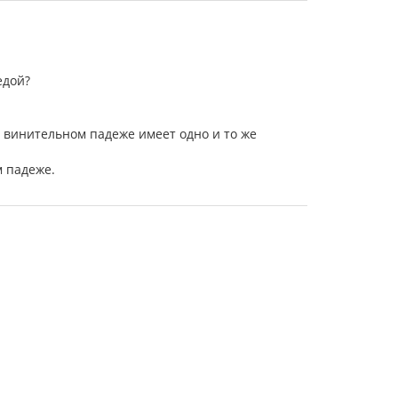
едой?
в винительном падеже имеет одно и то же
м падеже.