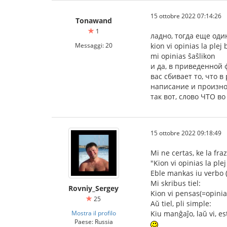
15 ottobre 2022 07:14:26
Tonawand
1
ладно, тогда еще од
Messaggi: 20
kion vi opinias la pl
mi opinias ŝaŝlikon
и да, в приведенной ф
вас сбивает то, что 
написание и произн
так вот, слово ЧТО в
15 ottobre 2022 09:18:49
Mi ne certas, ke la fra
"Kion vi opinias la pl
Eble mankas iu verbo (e
Mi skribus tiel:
Rovniy_Sergey
Kion vi pensas(=opinia
25
Aŭ tiel, pli simple:
Mostra il profilo
Kiu manĝaĵo, laŭ vi, es
Paese: Russia