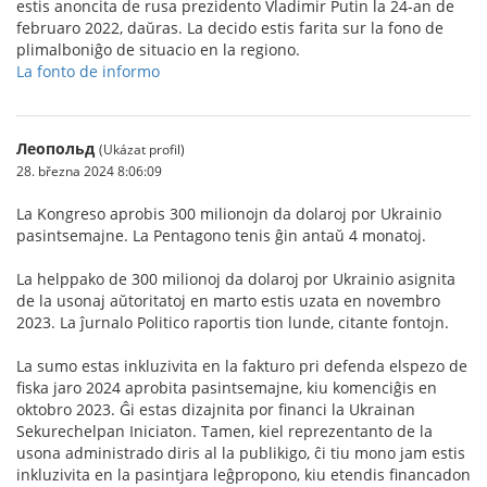
estis anoncita de rusa prezidento Vladimir Putin la 24-an de
februaro 2022, daŭras. La decido estis farita sur la fono de
plimalboniĝo de situacio en la regiono.
La fonto de informo
Леопольд
(Ukázat profil)
28. března 2024 8:06:09
La Kongreso aprobis 300 milionojn da dolaroj por Ukrainio
pasintsemajne. La Pentagono tenis ĝin antaŭ 4 monatoj.
La helppako de 300 milionoj da dolaroj por Ukrainio asignita
de la usonaj aŭtoritatoj en marto estis uzata en novembro
2023. La ĵurnalo Politico raportis tion lunde, citante fontojn.
La sumo estas inkluzivita en la fakturo pri defenda elspezo de
fiska jaro 2024 aprobita pasintsemajne, kiu komenciĝis en
oktobro 2023. Ĝi estas dizajnita por financi la Ukrainan
Sekurechelpan Iniciaton. Tamen, kiel reprezentanto de la
usona administrado diris al la publikigo, ĉi tiu mono jam estis
inkluzivita en la pasintjara leĝpropono, kiu etendis financadon