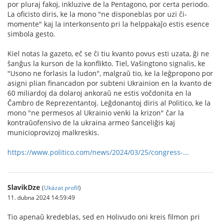
por pluraj fakoj, inkluzive de la Pentagono, por certa periodo.
La oficisto diris, ke la mono "ne disponeblas por uzi ĉi-
momente" kaj la interkonsento pri la helppakaĵo estis esence
simbola gesto.
Kiel notas la gazeto, eĉ se ĉi tiu kvanto povus esti uzata, ĝi ne
ŝanĝus la kurson de la konflikto. Tiel, Vaŝingtono signalis, ke
"Usono ne forlasis la ludon", malgraŭ tio, ke la leĝpropono por
asigni plian financadon por subteni Ukrainion en la kvanto de
60 miliardoj da dolaroj ankoraŭ ne estis voĉdonita en la
Ĉambro de Reprezentantoj. Leĝdonantoj diris al Politico, ke la
mono "ne permesos al Ukrainio venki la krizon" ĉar la
kontraŭofensivo de la ukraina armeo ŝanceliĝis kaj
municioprovizoj malkreskis.
https://www.politico.com/news/2024/03/25/congress-...
SlavikDze
(
Ukázat profil
)
11. dubna 2024 14:59:49
Tio apenaŭ kredeblas, sed en Holivudo oni kreis filmon pri