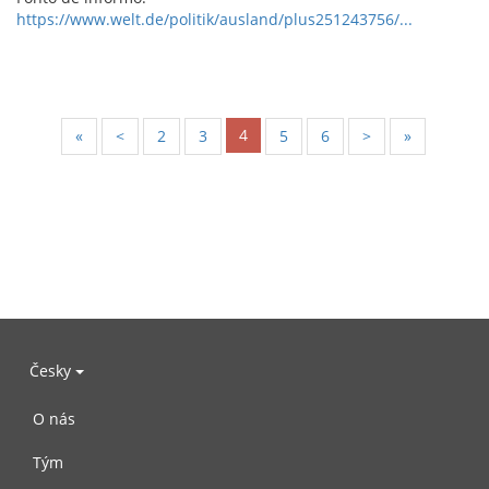
https://www.welt.de/politik/ausland/plus251243756/...
4
«
<
2
3
5
6
>
»
Česky
O nás
Tým