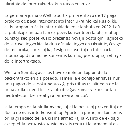
Ukrainio de intertraktadoj kun Rusio en 2022
La germana ĵurnalo Welt raportis pri la enhavo de 17-paĝa
projekto de paca interkonsento inter Ukrainio kaj Rusio, kiu
estis proponita ĉe la intertraktado en Istanbulo en 2022. Laŭ
la publikaĵo, ambaŭ flankoj povis konsenti pri la plej multaj
punktoj, sed poste Rusio prezentis novajn postulojn - agnosko
de la rusa lingvo kiel la dua oficiala lingvo en Ukrainio, ĉesigo
de reciprokaj sankcioj kaj ĉesigo de asertoj en internaciaj
tribunaloj. Ukrainio ne konsentis kun tiuj postuloj kaj retiriĝis
de la intertraktado.
Welt am Sonntag asertas havi kompletan kopion de la
packontrakto en sia posedo. Tamen la eldonaĵo enhavas nur
unu paĝon de la dokumento - ĝi priskribas tri alineojn de la
unua artikolo, en kiu Ukrainio deviĝas konservi konstantan
neŭtralecon (t.e. ne aliĝi al armeaj aliancoj).
Je la tempo de la pintkunveno, iuj el la postuloj prezentitaj de
Rusio ne estis interkonsentitaj. Aparte, la partioj ne konsentis
pri la grandeco de la ukraina armeo kaj la kvanto de ekipaĵo
akceptebla por Rusio. Rusio insistis redukti la armeon al 85