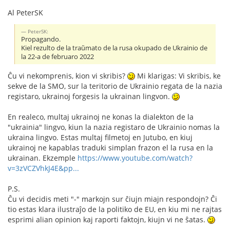
Al PeterSK
PeterSK:
Propagando.
Kiel rezulto de la traŭmato de la rusa okupado de Ukrainio de
la 22-a de februaro 2022
Ĉu vi nekomprenis, kion vi skribis?
Mi klarigas: Vi skribis, ke
sekve de la SMO, sur la teritorio de Ukrainio regata de la nazia
registaro, ukrainoj forgesis la ukrainan lingvon.
En realeco, multaj ukrainoj ne konas la dialekton de la
"ukrainia" lingvo, kiun la nazia registaro de Ukrainio nomas la
ukraina lingvo. Estas multaj filmetoj en Jutubo, en kiuj
ukrainoj ne kapablas traduki simplan frazon el la rusa en la
ukrainan. Ekzemple
https://www.youtube.com/watch?
v=3zVCZVhkJ4E&pp...
P.S.
Ĉu vi decidis meti "-" markojn sur ĉiujn miajn respondojn? Ĉi
tio estas klara ilustraĵo de la politiko de EU, en kiu mi ne rajtas
esprimi alian opinion kaj raporti faktojn, kiujn vi ne ŝatas.