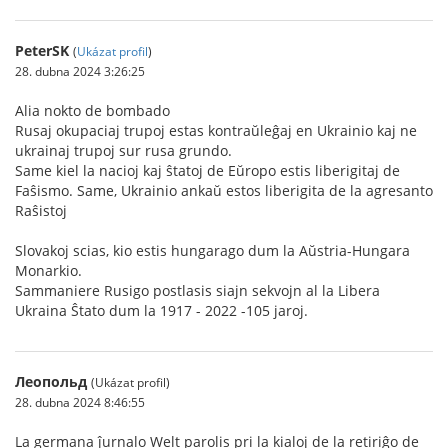
PeterSK
(
Ukázat profil
)
28. dubna 2024 3:26:25
Alia nokto de bombado
Rusaj okupaciaj trupoj estas kontraŭleĝaj en Ukrainio kaj ne
ukrainaj trupoj sur rusa grundo.
Same kiel la nacioj kaj ŝtatoj de Eŭropo estis liberigitaj de
Faŝismo. Same, Ukrainio ankaŭ estos liberigita de la agresanto
Raŝistoj
Slovakoj scias, kio estis hungarago dum la Aŭstria-Hungara
Monarkio.
Sammaniere Rusigo postlasis siajn sekvojn al la Libera
Ukraina Ŝtato dum la 1917 - 2022 -105 jaroj.
Леопольд
(Ukázat profil)
28. dubna 2024 8:46:55
La germana ĵurnalo Welt parolis pri la kialoj de la retiriĝo de