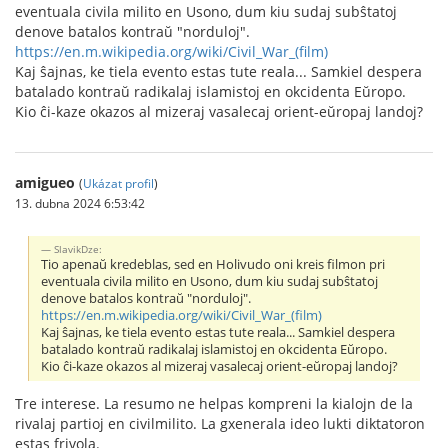
eventuala civila milito en Usono, dum kiu sudaj subŝtatoj
denove batalos kontraŭ "norduloj".
https://en.m.wikipedia.org/wiki/Civil_War_(film)
Kaj ŝajnas, ke tiela evento estas tute reala... Samkiel despera
batalado kontraŭ radikalaj islamistoj en okcidenta Eŭropo.
Kio ĉi-kaze okazos al mizeraj vasalecaj orient-eŭropaj landoj?
amigueo
(
Ukázat profil
)
13. dubna 2024 6:53:42
SlavikDze:
Tio apenaŭ kredeblas, sed en Holivudo oni kreis filmon pri
eventuala civila milito en Usono, dum kiu sudaj subŝtatoj
denove batalos kontraŭ "norduloj".
https://en.m.wikipedia.org/wiki/Civil_War_(film)
Kaj ŝajnas, ke tiela evento estas tute reala... Samkiel despera
batalado kontraŭ radikalaj islamistoj en okcidenta Eŭropo.
Kio ĉi-kaze okazos al mizeraj vasalecaj orient-eŭropaj landoj?
Tre interese. La resumo ne helpas kompreni la kialojn de la
rivalaj partioj en civilmilito. La gxenerala ideo lukti diktatoron
estas frivola.