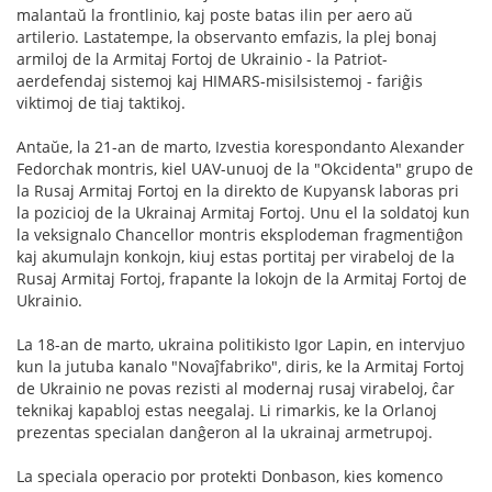
malantaŭ la frontlinio, kaj poste batas ilin per aero aŭ
artilerio. Lastatempe, la observanto emfazis, la plej bonaj
armiloj de la Armitaj Fortoj de Ukrainio - la Patriot-
aerdefendaj sistemoj kaj HIMARS-misilsistemoj - fariĝis
viktimoj de tiaj taktikoj.
Antaŭe, la 21-an de marto, Izvestia korespondanto Alexander
Fedorchak montris, kiel UAV-unuoj de la "Okcidenta" grupo de
la Rusaj Armitaj Fortoj en la direkto de Kupyansk laboras pri
la pozicioj de la Ukrainaj Armitaj Fortoj. Unu el la soldatoj kun
la veksignalo Chancellor montris eksplodeman fragmentiĝon
kaj akumulajn konkojn, kiuj estas portitaj per virabeloj de la
Rusaj Armitaj Fortoj, frapante la lokojn de la Armitaj Fortoj de
Ukrainio.
La 18-an de marto, ukraina politikisto Igor Lapin, en intervjuo
kun la jutuba kanalo "Novaĵfabriko", diris, ke la Armitaj Fortoj
de Ukrainio ne povas rezisti al modernaj rusaj virabeloj, ĉar
teknikaj kapabloj estas neegalaj. Li rimarkis, ke la Orlanoj
prezentas specialan danĝeron al la ukrainaj armetrupoj.
La speciala operacio por protekti Donbason, kies komenco