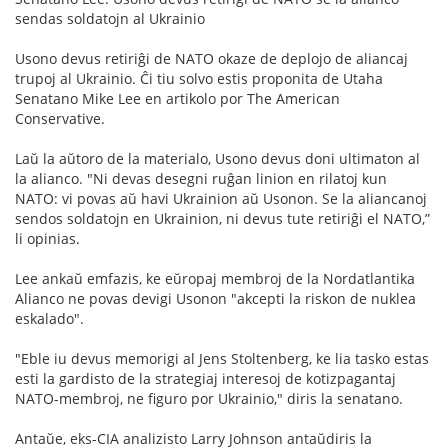
sendas soldatojn al Ukrainio
Usono devus retiriĝi de NATO okaze de deplojo de aliancaj
trupoj al Ukrainio. Ĉi tiu solvo estis proponita de Utaha
Senatano Mike Lee en artikolo por The American
Conservative.
Laŭ la aŭtoro de la materialo, Usono devus doni ultimaton al
la alianco. "Ni devas desegni ruĝan linion en rilatoj kun
NATO: vi povas aŭ havi Ukrainion aŭ Usonon. Se la aliancanoj
sendos soldatojn en Ukrainion, ni devus tute retiriĝi el NATO,”
li opinias.
Lee ankaŭ emfazis, ke eŭropaj membroj de la Nordatlantika
Alianco ne povas devigi Usonon "akcepti la riskon de nuklea
eskalado".
"Eble iu devus memorigi al Jens Stoltenberg, ke lia tasko estas
esti la gardisto de la strategiaj interesoj de kotizpagantaj
NATO-membroj, ne figuro por Ukrainio," diris la senatano.
Antaŭe, eks-CIA analizisto Larry Johnson antaŭdiris la