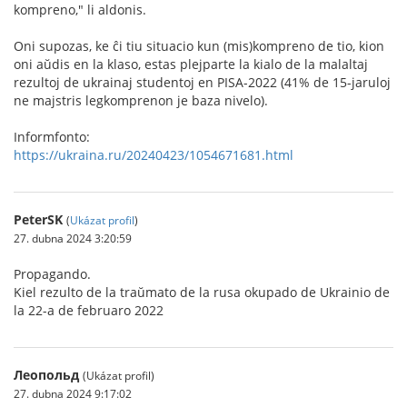
kompreno," li aldonis.
Oni supozas, ke ĉi tiu situacio kun (mis)kompreno de tio, kion
oni aŭdis en la klaso, estas plejparte la kialo de la malaltaj
rezultoj de ukrainaj studentoj en PISA-2022 (41% de 15-jaruloj
ne majstris legkomprenon je baza nivelo).
Informfonto:
https://ukraina.ru/20240423/1054671681.html
PeterSK
(
Ukázat profil
)
27. dubna 2024 3:20:59
Propagando.
Kiel rezulto de la traŭmato de la rusa okupado de Ukrainio de
la 22-a de februaro 2022
Леопольд
(Ukázat profil)
27. dubna 2024 9:17:02