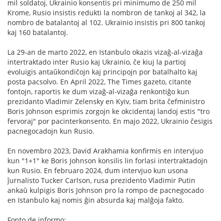
mil soldatoj, Ukrainio konsentis pri minimumo de 250 mil
Krome, Rusio insistis redukti la nombron de tankoj al 342, la
nombro de batalantoj al 102. Ukrainio insistis pri 800 tankoj
kaj 160 batalantoj.
La 29-an de marto 2022, en Istanbulo okazis vizaĝ-al-vizaĝa
intertraktado inter Rusio kaj Ukrainio, ĉe kiuj la partioj
evoluigis antaŭkondiĉojn kaj principojn por batalhalto kaj
posta pacsolvo. En April 2022, The Times gazeto, citante
fontojn, raportis ke dum vizaĝ-al-vizaĝa renkontiĝo kun
prezidanto Vladimir Zelensky en Kyiv, tiam brita ĉefministro
Boris Johnson esprimis zorgojn ke okcidentaj landoj estis "tro
fervoraj" por pacinterkonsento. En majo 2022, Ukrainio ĉesigis
pacnegocadojn kun Rusio.
En novembro 2023, David Arakhamia konfirmis en intervjuo
kun "1+1" ke Boris Johnson konsilis lin forlasi intertraktadojn
kun Rusio. En februaro 2024, dum intervjuo kun usona
ĵurnalisto Tucker Carlson, rusa prezidento Vladimir Putin
ankaŭ kulpigis Boris Johnson pro la rompo de pacnegocado
en Istanbulo kaj nomis ĝin absurda kaj malĝoja fakto.
Fonto de informo: