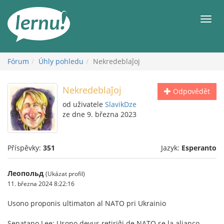
Přejít
k
Men
obsahu
Fórum
Úhly pohledu
Nekredeblaĵoj
Nekredeblaĵoj
Odpovědět
od uživatele
SlavikDze
ze dne 9. března 2023
Příspěvky:
351
Jazyk:
Esperanto
Леопольд
(Ukázat profil)
11. března 2024 8:22:16
Usono proponis ultimaton al NATO pri Ukrainio
Senatano Lee: Usono devus retiriĝi de NATO se la alianco