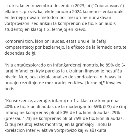
Li diris, ke en novembro-decembro 2023, ni ("Спільномова")
ellaboris, provis, kaj ekde januaro 2024 komencis enkonduki
en lernejoj novan metodon por mezuri ne nur aktivan
vortprovizon, sed ankaŭ la komprenon de tio, kion aŭdis
studentoj en klasoj 1-2. lernejoj en Kievo.
Kompreni tion, kion oni aŭdas, estas unu el la ĉefaj
kompetentecoj por bazlernejo, la efikeco de la lernado entute
dependas de ĝi;
"Nia antaŭesplorado en infanĝardenoj montris, ke 85% de 5-
jaraj infanoj en Kyiv parolas la ukrainan lingvon je nesufiĉa
nivelo. Nun, post detala analizo de sondosieroj, ni havas la
unuajn rezultojn de mezuradoj en Kievaj lernejoj," Kovalev
notis. .
"Konsekvence, averaĝe, infanoj en 1-a klaso ne komprenas
40% de tio, kion ili aŭdas de la moderiganto, 65% (2/3) de ĉiuj
infanoj ne komprenas pli ol 50% de tio, kion ili aŭdas, 29%
(preskaŭ 1 /3) ne komprenas pli ol 75% de tio, kion ili aŭdas.
Ĉi tiuj rezultoj estas montritaj en la grafikaĵoj - notu la
korelacion inter % aktiva vortprovizo kaj % aŭskulta