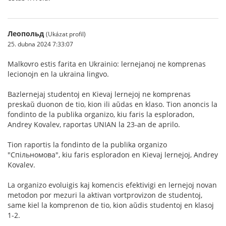
Леопольд
(Ukázat profil)
25. dubna 2024 7:33:07
Malkovro estis farita en Ukrainio: lernejanoj ne komprenas
lecionojn en la ukraina lingvo.
Bazlernejaj studentoj en Kievaj lernejoj ne komprenas
preskaŭ duonon de tio, kion ili aŭdas en klaso. Tion anoncis la
fondinto de la publika organizo, kiu faris la esploradon,
Andrey Kovalev, raportas UNIAN la 23-an de aprilo.
Tion raportis la fondinto de la publika organizo
"Спільномова", kiu faris esploradon en Kievaj lernejoj, Andrey
Kovalev.
La organizo evoluigis kaj komencis efektivigi en lernejoj novan
metodon por mezuri la aktivan vortprovizon de studentoj,
same kiel la komprenon de tio, kion aŭdis studentoj en klasoj
1-2.