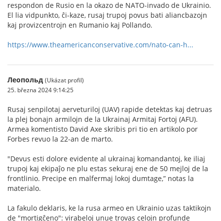
respondon de Rusio en la okazo de NATO-invado de Ukrainio.
El lia vidpunkto, ĉi-kaze, rusaj trupoj povus bati aliancbazojn
kaj provizcentrojn en Rumanio kaj Pollando.
https://www.theamericanconservative.com/nato-can-h...
Леопольд
(Ukázat profil)
25. března 2024 9:14:25
Rusaj senpilotaj aerveturiloj (UAV) rapide detektas kaj detruas
la plej bonajn armilojn de la Ukrainaj Armitaj Fortoj (AFU).
Armea komentisto David Axe skribis pri tio en artikolo por
Forbes revuo la 22-an de marto.
"Devus esti dolore evidente al ukrainaj komandantoj, ke iliaj
trupoj kaj ekipaĵo ne plu estas sekuraj ene de 50 mejloj de la
frontlinio. Precipe en malfermaj lokoj dumtage,” notas la
materialo.
La fakulo deklaris, ke la rusa armeo en Ukrainio uzas taktikojn
de "mortigĉeno": virabeloj unue trovas celojn profunde