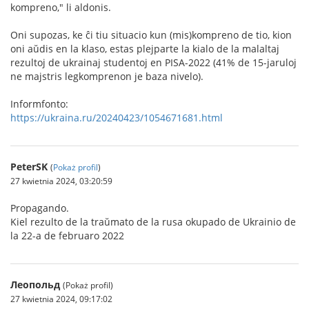
kompreno," li aldonis.
Oni supozas, ke ĉi tiu situacio kun (mis)kompreno de tio, kion
oni aŭdis en la klaso, estas plejparte la kialo de la malaltaj
rezultoj de ukrainaj studentoj en PISA-2022 (41% de 15-jaruloj
ne majstris legkomprenon je baza nivelo).
Informfonto:
https://ukraina.ru/20240423/1054671681.html
PeterSK
(
Pokaż profil
)
27 kwietnia 2024, 03:20:59
Propagando.
Kiel rezulto de la traŭmato de la rusa okupado de Ukrainio de
la 22-a de februaro 2022
Леопольд
(Pokaż profil)
27 kwietnia 2024, 09:17:02