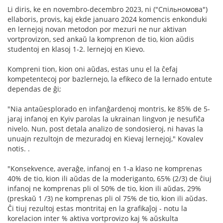
Li diris, ke en novembro-decembro 2023, ni ("Спільномова")
ellaboris, provis, kaj ekde januaro 2024 komencis enkonduki
en lernejoj novan metodon por mezuri ne nur aktivan
vortprovizon, sed ankaŭ la komprenon de tio, kion aŭdis
studentoj en klasoj 1-2. lernejoj en Kievo.
Kompreni tion, kion oni aŭdas, estas unu el la ĉefaj
kompetentecoj por bazlernejo, la efikeco de la lernado entute
dependas de ĝi;
"Nia antaŭesplorado en infanĝardenoj montris, ke 85% de 5-
jaraj infanoj en Kyiv parolas la ukrainan lingvon je nesufiĉa
nivelo. Nun, post detala analizo de sondosieroj, ni havas la
unuajn rezultojn de mezuradoj en Kievaj lernejoj," Kovalev
notis. .
"Konsekvence, averaĝe, infanoj en 1-a klaso ne komprenas
40% de tio, kion ili aŭdas de la moderiganto, 65% (2/3) de ĉiuj
infanoj ne komprenas pli ol 50% de tio, kion ili aŭdas, 29%
(preskaŭ 1 /3) ne komprenas pli ol 75% de tio, kion ili aŭdas.
Ĉi tiuj rezultoj estas montritaj en la grafikaĵoj - notu la
korelacion inter % aktiva vortprovizo kaj % aŭskulta