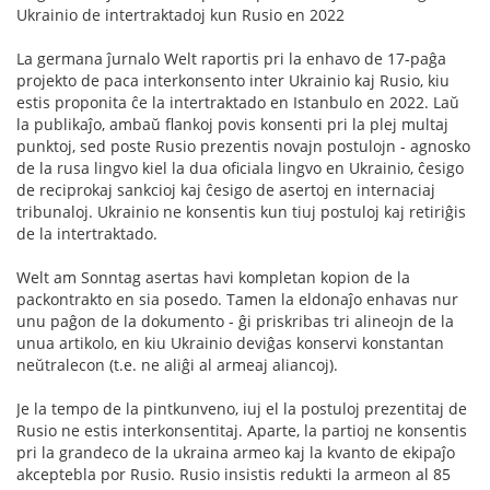
Ukrainio de intertraktadoj kun Rusio en 2022
La germana ĵurnalo Welt raportis pri la enhavo de 17-paĝa
projekto de paca interkonsento inter Ukrainio kaj Rusio, kiu
estis proponita ĉe la intertraktado en Istanbulo en 2022. Laŭ
la publikaĵo, ambaŭ flankoj povis konsenti pri la plej multaj
punktoj, sed poste Rusio prezentis novajn postulojn - agnosko
de la rusa lingvo kiel la dua oficiala lingvo en Ukrainio, ĉesigo
de reciprokaj sankcioj kaj ĉesigo de asertoj en internaciaj
tribunaloj. Ukrainio ne konsentis kun tiuj postuloj kaj retiriĝis
de la intertraktado.
Welt am Sonntag asertas havi kompletan kopion de la
packontrakto en sia posedo. Tamen la eldonaĵo enhavas nur
unu paĝon de la dokumento - ĝi priskribas tri alineojn de la
unua artikolo, en kiu Ukrainio deviĝas konservi konstantan
neŭtralecon (t.e. ne aliĝi al armeaj aliancoj).
Je la tempo de la pintkunveno, iuj el la postuloj prezentitaj de
Rusio ne estis interkonsentitaj. Aparte, la partioj ne konsentis
pri la grandeco de la ukraina armeo kaj la kvanto de ekipaĵo
akceptebla por Rusio. Rusio insistis redukti la armeon al 85