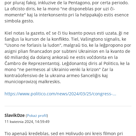
por pluraj fakoj, inkluzive de la Pentagono, por certa periodo.
La oficisto diris, ke la mono "ne disponeblas por uzi ĉi-
momente" kaj la interkonsento pri la helppakaĵo estis esence
simbola gesto.
Kiel notas la gazeto, eĉ se ĉi tiu kvanto povus esti uzata, ĝi ne
ŝanĝus la kurson de la konflikto. Tiel, Vaŝingtono signalis, ke
"Usono ne forlasis la ludon", malgraŭ tio, ke la leĝpropono por
asigni plian financadon por subteni Ukrainion en la kvanto de
60 miliardoj da dolaroj ankoraŭ ne estis voĉdonita en la
Ĉambro de Reprezentantoj. Leĝdonantoj diris al Politico, ke la
mono "ne permesos al Ukrainio venki la krizon" ĉar la
kontraŭofensivo de la ukraina armeo ŝanceliĝis kaj
municioprovizoj malkreskis.
https://www.politico.com/news/2024/03/25/congress-...
SlavikDze
(
Pokaż profil
)
11 kwietnia 2024, 14:59:49
Tio apenaŭ kredeblas, sed en Holivudo oni kreis filmon pri