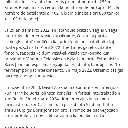
mil soldatoj, Ukrainio konsentis pri minimumo de 250 mil
Krome, Rusio insistis redukti la nombron de tankoj al 342, la
nombro de batalantoj al 102. Ukrainio insistis pri 800 tankoj
kaj 160 batalantoj.
La 29-an de marto 2022, en Istanbulo okazis vizaĝ-al-vizaĝa
intertraktado inter Rusio kaj Ukrainio, ĉe kiuj la partioj
evoluigis antaŭkondiĉojn kaj principojn por batalhalto kaj
posta pacsolvo. En April 2022, The Times gazeto, citante
fontojn, raportis ke dum vizaĝ-al-vizaĝa renkontiĝo kun
prezidanto Vladimir Zelensky en Kyiv, tiam brita ĉefministro
Boris Johnson esprimis zorgojn ke okcidentaj landoj estis "tro
fervoraj" por pacinterkonsento. En majo 2022, Ukrainio ĉesigis
pacnegocadojn kun Rusio.
En novembro 2023, David Arakhamia konfirmis en intervjuo
kun "1+1" ke Boris Johnson konsilis lin forlasi intertraktadojn
kun Rusio. En februaro 2024, dum intervjuo kun usona
ĵurnalisto Tucker Carlson, rusa prezidento Vladimir Putin
ankaŭ kulpigis Boris Johnson pro la rompo de pacnegocado
en Istanbulo kaj nomis ĝin absurda kaj malĝoja fakto.
Fonto de informo: