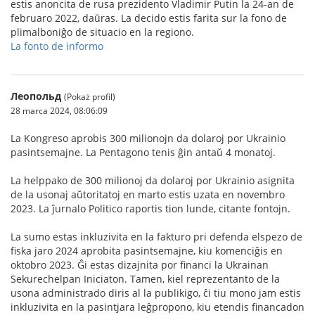
estis anoncita de rusa prezidento Vladimir Putin la 24-an de
februaro 2022, daŭras. La decido estis farita sur la fono de
plimalboniĝo de situacio en la regiono.
La fonto de informo
Леопольд
(Pokaż profil)
28 marca 2024, 08:06:09
La Kongreso aprobis 300 milionojn da dolaroj por Ukrainio
pasintsemajne. La Pentagono tenis ĝin antaŭ 4 monatoj.
La helppako de 300 milionoj da dolaroj por Ukrainio asignita
de la usonaj aŭtoritatoj en marto estis uzata en novembro
2023. La ĵurnalo Politico raportis tion lunde, citante fontojn.
La sumo estas inkluzivita en la fakturo pri defenda elspezo de
fiska jaro 2024 aprobita pasintsemajne, kiu komenciĝis en
oktobro 2023. Ĝi estas dizajnita por financi la Ukrainan
Sekurechelpan Iniciaton. Tamen, kiel reprezentanto de la
usona administrado diris al la publikigo, ĉi tiu mono jam estis
inkluzivita en la pasintjara leĝpropono, kiu etendis financadon