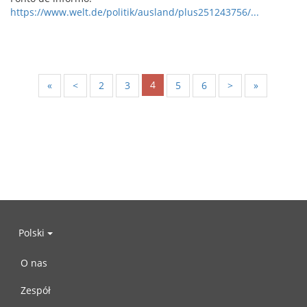
https://www.welt.de/politik/ausland/plus251243756/...
4
«
<
2
3
5
6
>
»
Polski
O nas
Zespół