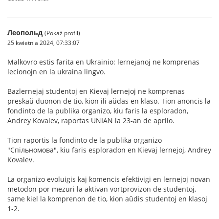
Леопольд
(Pokaż profil)
25 kwietnia 2024, 07:33:07
Malkovro estis farita en Ukrainio: lernejanoj ne komprenas
lecionojn en la ukraina lingvo.
Bazlernejaj studentoj en Kievaj lernejoj ne komprenas
preskaŭ duonon de tio, kion ili aŭdas en klaso. Tion anoncis la
fondinto de la publika organizo, kiu faris la esploradon,
Andrey Kovalev, raportas UNIAN la 23-an de aprilo.
Tion raportis la fondinto de la publika organizo
"Спільномова", kiu faris esploradon en Kievaj lernejoj, Andrey
Kovalev.
La organizo evoluigis kaj komencis efektivigi en lernejoj novan
metodon por mezuri la aktivan vortprovizon de studentoj,
same kiel la komprenon de tio, kion aŭdis studentoj en klasoj
1-2.