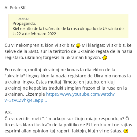
Al PeterSK
PeterSK:
Propagando.
Kiel rezulto de la traŭmato de la rusa okupado de Ukrainio de
la 22-a de februaro 2022
Ĉu vi nekomprenis, kion vi skribis?
Mi klarigas: Vi skribis, ke
sekve de la SMO, sur la teritorio de Ukrainio regata de la nazia
registaro, ukrainoj forgesis la ukrainan lingvon.
En realeco, multaj ukrainoj ne konas la dialekton de la
"ukrainia" lingvo, kiun la nazia registaro de Ukrainio nomas la
ukraina lingvo. Estas multaj filmetoj en Jutubo, en kiuj
ukrainoj ne kapablas traduki simplan frazon el la rusa en la
ukrainan. Ekzemple
https://www.youtube.com/watch?
v=3zVCZVhkJ4E&pp...
P.S.
Ĉu vi decidis meti "-" markojn sur ĉiujn miajn respondojn? Ĉi
tio estas klara ilustraĵo de la politiko de EU, en kiu mi ne rajtas
esprimi alian opinion kaj raporti faktojn, kiujn vi ne ŝatas.