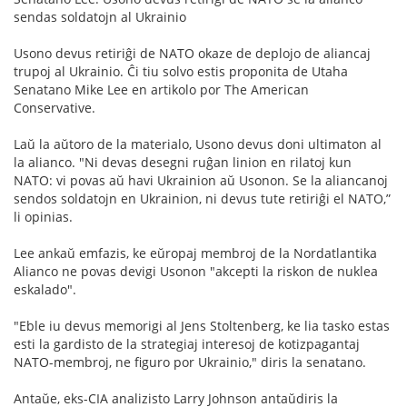
sendas soldatojn al Ukrainio
Usono devus retiriĝi de NATO okaze de deplojo de aliancaj
trupoj al Ukrainio. Ĉi tiu solvo estis proponita de Utaha
Senatano Mike Lee en artikolo por The American
Conservative.
Laŭ la aŭtoro de la materialo, Usono devus doni ultimaton al
la alianco. "Ni devas desegni ruĝan linion en rilatoj kun
NATO: vi povas aŭ havi Ukrainion aŭ Usonon. Se la aliancanoj
sendos soldatojn en Ukrainion, ni devus tute retiriĝi el NATO,”
li opinias.
Lee ankaŭ emfazis, ke eŭropaj membroj de la Nordatlantika
Alianco ne povas devigi Usonon "akcepti la riskon de nuklea
eskalado".
"Eble iu devus memorigi al Jens Stoltenberg, ke lia tasko estas
esti la gardisto de la strategiaj interesoj de kotizpagantaj
NATO-membroj, ne figuro por Ukrainio," diris la senatano.
Antaŭe, eks-CIA analizisto Larry Johnson antaŭdiris la