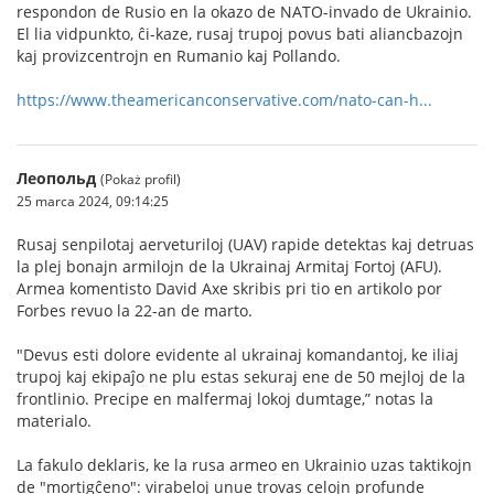
respondon de Rusio en la okazo de NATO-invado de Ukrainio.
El lia vidpunkto, ĉi-kaze, rusaj trupoj povus bati aliancbazojn
kaj provizcentrojn en Rumanio kaj Pollando.
https://www.theamericanconservative.com/nato-can-h...
Леопольд
(Pokaż profil)
25 marca 2024, 09:14:25
Rusaj senpilotaj aerveturiloj (UAV) rapide detektas kaj detruas
la plej bonajn armilojn de la Ukrainaj Armitaj Fortoj (AFU).
Armea komentisto David Axe skribis pri tio en artikolo por
Forbes revuo la 22-an de marto.
"Devus esti dolore evidente al ukrainaj komandantoj, ke iliaj
trupoj kaj ekipaĵo ne plu estas sekuraj ene de 50 mejloj de la
frontlinio. Precipe en malfermaj lokoj dumtage,” notas la
materialo.
La fakulo deklaris, ke la rusa armeo en Ukrainio uzas taktikojn
de "mortigĉeno": virabeloj unue trovas celojn profunde