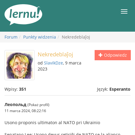
Więcej
Men
Forum
Punkty widzenia
Nekredeblaĵoj
Nekredeblaĵoj
Odpowiedz
od
SlavikDze
, 9 marca
2023
Wpisy:
351
Język:
Esperanto
Леопольд
(Pokaż profil)
11 marca 2024, 08:22:16
Usono proponis ultimaton al NATO pri Ukrainio
Senatano Lee: Usono devus retiriĝi de NATO se la alianco