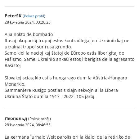
PeterSK
(
Pokaż profil
)
28 kwietnia 2024, 03:26:25
Alia nokto de bombado
Rusaj okupaciaj trupoj estas kontraŭleĝaj en Ukrainio kaj ne
ukrainaj trupoj sur rusa grundo.
Same kiel la nacioj kaj ŝtatoj de Eŭropo estis liberigitaj de
Faŝismo. Same, Ukrainio ankaŭ estos liberigita de la agresanto
Raŝistoj
Slovakoj scias, kio estis hungarago dum la Aŭstria-Hungara
Monarkio.
Sammaniere Rusigo postlasis siajn sekvojn al la Libera
Ukraina Ŝtato dum la 1917 - 2022 -105 jaroj.
Леопольд
(Pokaż profil)
28 kwietnia 2024, 08:46:55
La germana ĵurnalo Welt parolis pri la kialoj de la retiriĝo de