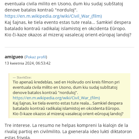
eventuala civila milito en Usono, dum kiu sudaj subŝtatoj
denove batalos kontraŭ "norduloj".
https://en.m.wikipedia.org/wiki/Civil_War_(film)
Kaj ŝajnas, ke tiela evento estas tute reala... Samkiel despera
batalado kontraŭ radikalaj islamistoj en okcidenta Eŭropo.
Kio ĉi-kaze okazos al mizeraj vasalecaj orient-eŭropaj landoj?
amigueo
(
Pokaż profil
)
13 kwietnia 2024, 06:53:42
SlavikDze:
Tio apenaŭ kredeblas, sed en Holivudo oni kreis filmon pri
eventuala civila milito en Usono, dum kiu sudaj subŝtatoj
denove batalos kontraŭ "norduloj".
https://en.m.wikipedia.org/wiki/Civil_War_(film)
Kaj ŝajnas, ke tiela evento estas tute reala... Samkiel despera
batalado kontraŭ radikalaj islamistoj en okcidenta Eŭropo.
Kio ĉi-kaze okazos al mizeraj vasalecaj orient-eŭropaj landoj?
Tre interese. La resumo ne helpas kompreni la kialojn de la
rivalaj partioj en civilmilito. La gxenerala ideo lukti diktatoron
estas frivola.