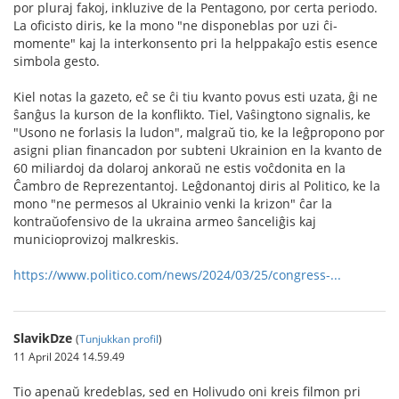
por pluraj fakoj, inkluzive de la Pentagono, por certa periodo.
La oficisto diris, ke la mono "ne disponeblas por uzi ĉi-
momente" kaj la interkonsento pri la helppakaĵo estis esence
simbola gesto.
Kiel notas la gazeto, eĉ se ĉi tiu kvanto povus esti uzata, ĝi ne
ŝanĝus la kurson de la konflikto. Tiel, Vaŝingtono signalis, ke
"Usono ne forlasis la ludon", malgraŭ tio, ke la leĝpropono por
asigni plian financadon por subteni Ukrainion en la kvanto de
60 miliardoj da dolaroj ankoraŭ ne estis voĉdonita en la
Ĉambro de Reprezentantoj. Leĝdonantoj diris al Politico, ke la
mono "ne permesos al Ukrainio venki la krizon" ĉar la
kontraŭofensivo de la ukraina armeo ŝanceliĝis kaj
municioprovizoj malkreskis.
https://www.politico.com/news/2024/03/25/congress-...
SlavikDze
(
Tunjukkan profil
)
11 April 2024 14.59.49
Tio apenaŭ kredeblas, sed en Holivudo oni kreis filmon pri