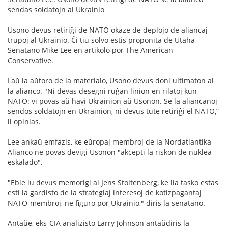
sendas soldatojn al Ukrainio
Usono devus retiriĝi de NATO okaze de deplojo de aliancaj
trupoj al Ukrainio. Ĉi tiu solvo estis proponita de Utaha
Senatano Mike Lee en artikolo por The American
Conservative.
Laŭ la aŭtoro de la materialo, Usono devus doni ultimaton al
la alianco. "Ni devas desegni ruĝan linion en rilatoj kun
NATO: vi povas aŭ havi Ukrainion aŭ Usonon. Se la aliancanoj
sendos soldatojn en Ukrainion, ni devus tute retiriĝi el NATO,”
li opinias.
Lee ankaŭ emfazis, ke eŭropaj membroj de la Nordatlantika
Alianco ne povas devigi Usonon "akcepti la riskon de nuklea
eskalado".
"Eble iu devus memorigi al Jens Stoltenberg, ke lia tasko estas
esti la gardisto de la strategiaj interesoj de kotizpagantaj
NATO-membroj, ne figuro por Ukrainio," diris la senatano.
Antaŭe, eks-CIA analizisto Larry Johnson antaŭdiris la