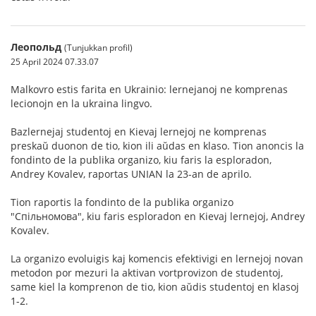
Леопольд
(Tunjukkan profil)
25 April 2024 07.33.07
Malkovro estis farita en Ukrainio: lernejanoj ne komprenas
lecionojn en la ukraina lingvo.
Bazlernejaj studentoj en Kievaj lernejoj ne komprenas
preskaŭ duonon de tio, kion ili aŭdas en klaso. Tion anoncis la
fondinto de la publika organizo, kiu faris la esploradon,
Andrey Kovalev, raportas UNIAN la 23-an de aprilo.
Tion raportis la fondinto de la publika organizo
"Спільномова", kiu faris esploradon en Kievaj lernejoj, Andrey
Kovalev.
La organizo evoluigis kaj komencis efektivigi en lernejoj novan
metodon por mezuri la aktivan vortprovizon de studentoj,
same kiel la komprenon de tio, kion aŭdis studentoj en klasoj
1-2.