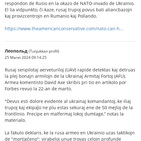
respondon de Rusio en la okazo de NATO-invado de Ukrainio.
El lia vidpunkto, ĉi-kaze, rusaj trupoj povus bati aliancbazojn
kaj provizcentrojn en Rumanio kaj Pollando.
https://www.theamericanconservative.com/nato-can-h...
Леопольд
(Tunjukkan profil)
25 Maret 2024 09.14.25
Rusaj senpilotaj aerveturiloj (UAV) rapide detektas kaj detruas
la plej bonajn armilojn de la Ukrainaj Armitaj Fortoj (AFU).
Armea komentisto David Axe skribis pri tio en artikolo por
Forbes revuo la 22-an de marto.
"Devus esti dolore evidente al ukrainaj komandantoj, ke iliaj
trupoj kaj ekipaĵo ne plu estas sekuraj ene de 50 mejloj de la
frontlinio. Precipe en malfermaj lokoj dumtage,” notas la
materialo.
La fakulo deklaris, ke la rusa armeo en Ukrainio uzas taktikojn
de "mortigĉeno": virabeloj unue trovas celojn profunde