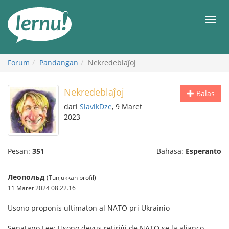
Ke
daftar
Men
isi
Forum
Pandangan
Nekredeblaĵoj
Nekredeblaĵoj
Balas
dari
SlavikDze
, 9 Maret
2023
Pesan:
351
Bahasa:
Esperanto
Леопольд
(Tunjukkan profil)
11 Maret 2024 08.22.16
Usono proponis ultimaton al NATO pri Ukrainio
Senatano Lee: Usono devus retiriĝi de NATO se la alianco