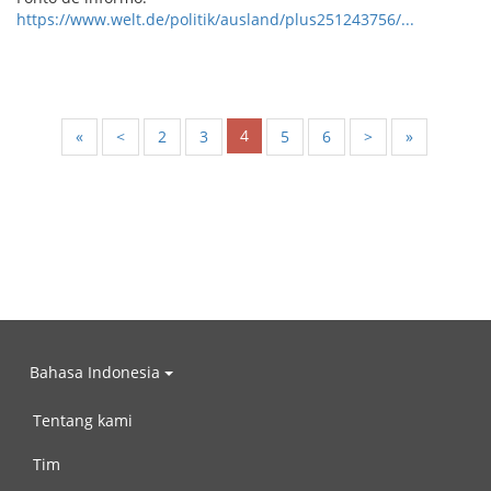
https://www.welt.de/politik/ausland/plus251243756/...
4
«
<
2
3
5
6
>
»
Bahasa Indonesia
Tentang kami
Tim