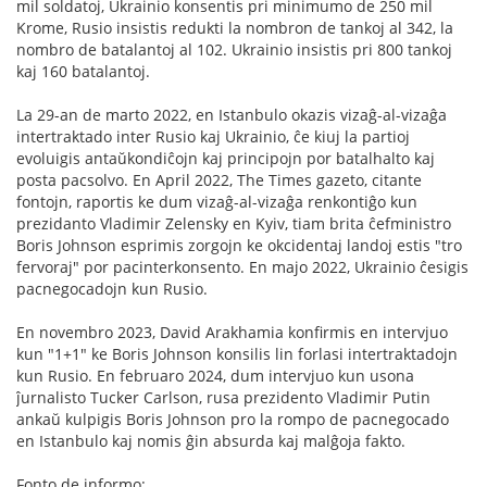
mil soldatoj, Ukrainio konsentis pri minimumo de 250 mil
Krome, Rusio insistis redukti la nombron de tankoj al 342, la
nombro de batalantoj al 102. Ukrainio insistis pri 800 tankoj
kaj 160 batalantoj.
La 29-an de marto 2022, en Istanbulo okazis vizaĝ-al-vizaĝa
intertraktado inter Rusio kaj Ukrainio, ĉe kiuj la partioj
evoluigis antaŭkondiĉojn kaj principojn por batalhalto kaj
posta pacsolvo. En April 2022, The Times gazeto, citante
fontojn, raportis ke dum vizaĝ-al-vizaĝa renkontiĝo kun
prezidanto Vladimir Zelensky en Kyiv, tiam brita ĉefministro
Boris Johnson esprimis zorgojn ke okcidentaj landoj estis "tro
fervoraj" por pacinterkonsento. En majo 2022, Ukrainio ĉesigis
pacnegocadojn kun Rusio.
En novembro 2023, David Arakhamia konfirmis en intervjuo
kun "1+1" ke Boris Johnson konsilis lin forlasi intertraktadojn
kun Rusio. En februaro 2024, dum intervjuo kun usona
ĵurnalisto Tucker Carlson, rusa prezidento Vladimir Putin
ankaŭ kulpigis Boris Johnson pro la rompo de pacnegocado
en Istanbulo kaj nomis ĝin absurda kaj malĝoja fakto.
Fonto de informo: