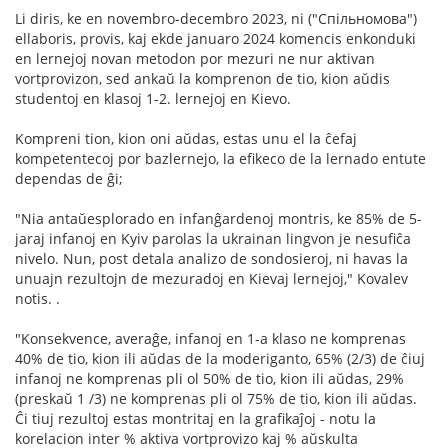
Li diris, ke en novembro-decembro 2023, ni ("Спільномова")
ellaboris, provis, kaj ekde januaro 2024 komencis enkonduki
en lernejoj novan metodon por mezuri ne nur aktivan
vortprovizon, sed ankaŭ la komprenon de tio, kion aŭdis
studentoj en klasoj 1-2. lernejoj en Kievo.
Kompreni tion, kion oni aŭdas, estas unu el la ĉefaj
kompetentecoj por bazlernejo, la efikeco de la lernado entute
dependas de ĝi;
"Nia antaŭesplorado en infanĝardenoj montris, ke 85% de 5-
jaraj infanoj en Kyiv parolas la ukrainan lingvon je nesufiĉa
nivelo. Nun, post detala analizo de sondosieroj, ni havas la
unuajn rezultojn de mezuradoj en Kievaj lernejoj," Kovalev
notis. .
"Konsekvence, averaĝe, infanoj en 1-a klaso ne komprenas
40% de tio, kion ili aŭdas de la moderiganto, 65% (2/3) de ĉiuj
infanoj ne komprenas pli ol 50% de tio, kion ili aŭdas, 29%
(preskaŭ 1 /3) ne komprenas pli ol 75% de tio, kion ili aŭdas.
Ĉi tiuj rezultoj estas montritaj en la grafikaĵoj - notu la
korelacion inter % aktiva vortprovizo kaj % aŭskulta