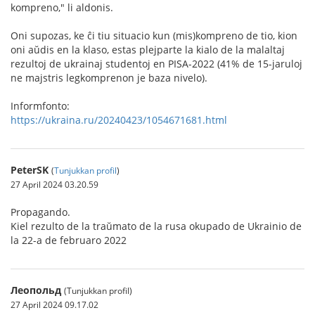
kompreno," li aldonis.
Oni supozas, ke ĉi tiu situacio kun (mis)kompreno de tio, kion
oni aŭdis en la klaso, estas plejparte la kialo de la malaltaj
rezultoj de ukrainaj studentoj en PISA-2022 (41% de 15-jaruloj
ne majstris legkomprenon je baza nivelo).
Informfonto:
https://ukraina.ru/20240423/1054671681.html
PeterSK
(
Tunjukkan profil
)
27 April 2024 03.20.59
Propagando.
Kiel rezulto de la traŭmato de la rusa okupado de Ukrainio de
la 22-a de februaro 2022
Леопольд
(Tunjukkan profil)
27 April 2024 09.17.02