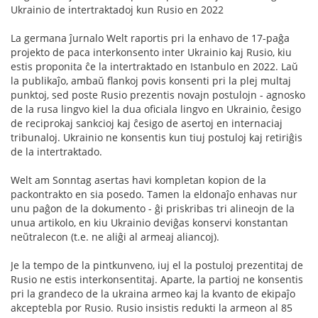
Ukrainio de intertraktadoj kun Rusio en 2022
La germana ĵurnalo Welt raportis pri la enhavo de 17-paĝa
projekto de paca interkonsento inter Ukrainio kaj Rusio, kiu
estis proponita ĉe la intertraktado en Istanbulo en 2022. Laŭ
la publikaĵo, ambaŭ flankoj povis konsenti pri la plej multaj
punktoj, sed poste Rusio prezentis novajn postulojn - agnosko
de la rusa lingvo kiel la dua oficiala lingvo en Ukrainio, ĉesigo
de reciprokaj sankcioj kaj ĉesigo de asertoj en internaciaj
tribunaloj. Ukrainio ne konsentis kun tiuj postuloj kaj retiriĝis
de la intertraktado.
Welt am Sonntag asertas havi kompletan kopion de la
packontrakto en sia posedo. Tamen la eldonaĵo enhavas nur
unu paĝon de la dokumento - ĝi priskribas tri alineojn de la
unua artikolo, en kiu Ukrainio deviĝas konservi konstantan
neŭtralecon (t.e. ne aliĝi al armeaj aliancoj).
Je la tempo de la pintkunveno, iuj el la postuloj prezentitaj de
Rusio ne estis interkonsentitaj. Aparte, la partioj ne konsentis
pri la grandeco de la ukraina armeo kaj la kvanto de ekipaĵo
akceptebla por Rusio. Rusio insistis redukti la armeon al 85