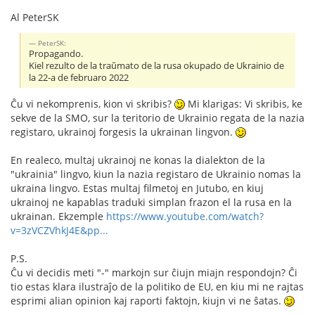
Al PeterSK
PeterSK:
Propagando.
Kiel rezulto de la traŭmato de la rusa okupado de Ukrainio de
la 22-a de februaro 2022
Ĉu vi nekomprenis, kion vi skribis?
Mi klarigas: Vi skribis, ke
sekve de la SMO, sur la teritorio de Ukrainio regata de la nazia
registaro, ukrainoj forgesis la ukrainan lingvon.
En realeco, multaj ukrainoj ne konas la dialekton de la
"ukrainia" lingvo, kiun la nazia registaro de Ukrainio nomas la
ukraina lingvo. Estas multaj filmetoj en Jutubo, en kiuj
ukrainoj ne kapablas traduki simplan frazon el la rusa en la
ukrainan. Ekzemple
https://www.youtube.com/watch?
v=3zVCZVhkJ4E&pp...
P.S.
Ĉu vi decidis meti "-" markojn sur ĉiujn miajn respondojn? Ĉi
tio estas klara ilustraĵo de la politiko de EU, en kiu mi ne rajtas
esprimi alian opinion kaj raporti faktojn, kiujn vi ne ŝatas.