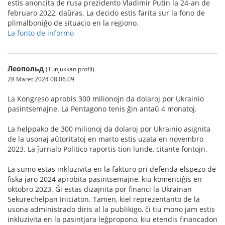
estis anoncita de rusa prezidento Vladimir Putin la 24-an de
februaro 2022, daŭras. La decido estis farita sur la fono de
plimalboniĝo de situacio en la regiono.
La fonto de informo
Леопольд
(Tunjukkan profil)
28 Maret 2024 08.06.09
La Kongreso aprobis 300 milionojn da dolaroj por Ukrainio
pasintsemajne. La Pentagono tenis ĝin antaŭ 4 monatoj.
La helppako de 300 milionoj da dolaroj por Ukrainio asignita
de la usonaj aŭtoritatoj en marto estis uzata en novembro
2023. La ĵurnalo Politico raportis tion lunde, citante fontojn.
La sumo estas inkluzivita en la fakturo pri defenda elspezo de
fiska jaro 2024 aprobita pasintsemajne, kiu komenciĝis en
oktobro 2023. Ĝi estas dizajnita por financi la Ukrainan
Sekurechelpan Iniciaton. Tamen, kiel reprezentanto de la
usona administrado diris al la publikigo, ĉi tiu mono jam estis
inkluzivita en la pasintjara leĝpropono, kiu etendis financadon