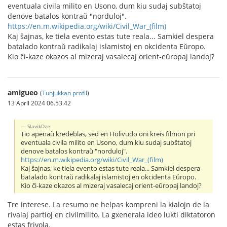
eventuala civila milito en Usono, dum kiu sudaj subŝtatoj
denove batalos kontraŭ "norduloj".
https://en.m.wikipedia.org/wiki/Civil_War_(film)
Kaj ŝajnas, ke tiela evento estas tute reala... Samkiel despera
batalado kontraŭ radikalaj islamistoj en okcidenta Eŭropo.
Kio ĉi-kaze okazos al mizeraj vasalecaj orient-eŭropaj landoj?
amigueo
(
Tunjukkan profil
)
13 April 2024 06.53.42
SlavikDze:
Tio apenaŭ kredeblas, sed en Holivudo oni kreis filmon pri
eventuala civila milito en Usono, dum kiu sudaj subŝtatoj
denove batalos kontraŭ "norduloj".
https://en.m.wikipedia.org/wiki/Civil_War_(film)
Kaj ŝajnas, ke tiela evento estas tute reala... Samkiel despera
batalado kontraŭ radikalaj islamistoj en okcidenta Eŭropo.
Kio ĉi-kaze okazos al mizeraj vasalecaj orient-eŭropaj landoj?
Tre interese. La resumo ne helpas kompreni la kialojn de la
rivalaj partioj en civilmilito. La gxenerala ideo lukti diktatoron
estas frivola.