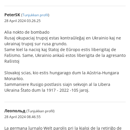
PeterSK
(
Tunjukkan profil
)
28 April 2024 03.26.25
Alia nokto de bombado
Rusaj okupaciaj trupoj estas kontraŭleĝaj en Ukrainio kaj ne
ukrainaj trupoj sur rusa grundo.
Same kiel la nacioj kaj ŝtatoj de Eŭropo estis liberigitaj de
Faŝismo. Same, Ukrainio ankaŭ estos liberigita de la agresanto
Raŝistoj
Slovakoj scias, kio estis hungarago dum la Aŭstria-Hungara
Monarkio.
Sammaniere Rusigo postlasis siajn sekvojn al la Libera
Ukraina Ŝtato dum la 1917 - 2022 -105 jaroj.
Леопольд
(Tunjukkan profil)
28 April 2024 08.46.55
La germana ĵurnalo Welt parolis pri la kialoj de la retiriĝo de