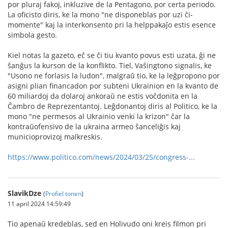
por pluraj fakoj, inkluzive de la Pentagono, por certa periodo.
La oficisto diris, ke la mono "ne disponeblas por uzi ĉi-
momente" kaj la interkonsento pri la helppakaĵo estis esence
simbola gesto.
Kiel notas la gazeto, eĉ se ĉi tiu kvanto povus esti uzata, ĝi ne
ŝanĝus la kurson de la konflikto. Tiel, Vaŝingtono signalis, ke
"Usono ne forlasis la ludon", malgraŭ tio, ke la leĝpropono por
asigni plian financadon por subteni Ukrainion en la kvanto de
60 miliardoj da dolaroj ankoraŭ ne estis voĉdonita en la
Ĉambro de Reprezentantoj. Leĝdonantoj diris al Politico, ke la
mono "ne permesos al Ukrainio venki la krizon" ĉar la
kontraŭofensivo de la ukraina armeo ŝanceliĝis kaj
municioprovizoj malkreskis.
https://www.politico.com/news/2024/03/25/congress-...
SlavikDze
(
Profiel tonen
)
11 april 2024 14:59:49
Tio apenaŭ kredeblas, sed en Holivudo oni kreis filmon pri