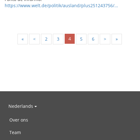
https://www.welt.de/politik/ausland/plus251243756/...
4
«
<
2
3
5
6
>
»
Nederlands
Over ons
Team