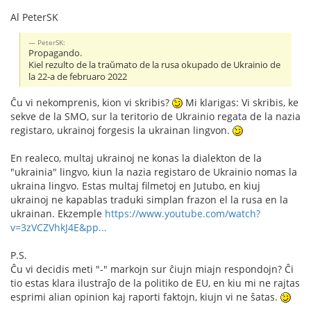
Al PeterSK
PeterSK:
Propagando.
Kiel rezulto de la traŭmato de la rusa okupado de Ukrainio de
la 22-a de februaro 2022
Ĉu vi nekomprenis, kion vi skribis?
Mi klarigas: Vi skribis, ke
sekve de la SMO, sur la teritorio de Ukrainio regata de la nazia
registaro, ukrainoj forgesis la ukrainan lingvon.
En realeco, multaj ukrainoj ne konas la dialekton de la
"ukrainia" lingvo, kiun la nazia registaro de Ukrainio nomas la
ukraina lingvo. Estas multaj filmetoj en Jutubo, en kiuj
ukrainoj ne kapablas traduki simplan frazon el la rusa en la
ukrainan. Ekzemple
https://www.youtube.com/watch?
v=3zVCZVhkJ4E&pp...
P.S.
Ĉu vi decidis meti "-" markojn sur ĉiujn miajn respondojn? Ĉi
tio estas klara ilustraĵo de la politiko de EU, en kiu mi ne rajtas
esprimi alian opinion kaj raporti faktojn, kiujn vi ne ŝatas.