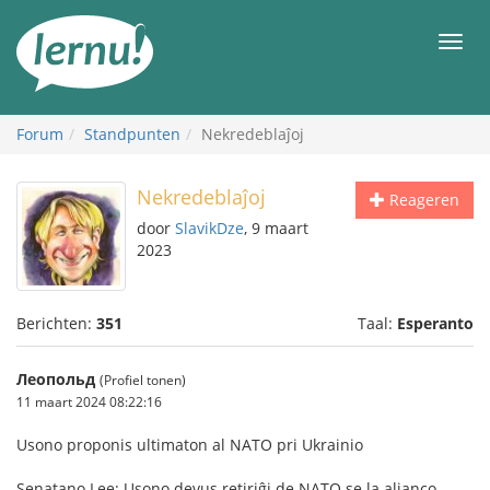
Naar
de
Men
inhoud
Forum
Standpunten
Nekredeblaĵoj
Nekredeblaĵoj
Reageren
door
SlavikDze
, 9 maart
2023
Berichten:
351
Taal:
Esperanto
Леопольд
(Profiel tonen)
11 maart 2024 08:22:16
Usono proponis ultimaton al NATO pri Ukrainio
Senatano Lee: Usono devus retiriĝi de NATO se la alianco