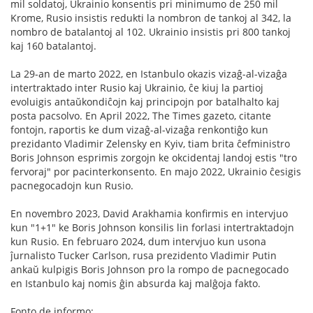
mil soldatoj, Ukrainio konsentis pri minimumo de 250 mil
Krome, Rusio insistis redukti la nombron de tankoj al 342, la
nombro de batalantoj al 102. Ukrainio insistis pri 800 tankoj
kaj 160 batalantoj.
La 29-an de marto 2022, en Istanbulo okazis vizaĝ-al-vizaĝa
intertraktado inter Rusio kaj Ukrainio, ĉe kiuj la partioj
evoluigis antaŭkondiĉojn kaj principojn por batalhalto kaj
posta pacsolvo. En April 2022, The Times gazeto, citante
fontojn, raportis ke dum vizaĝ-al-vizaĝa renkontiĝo kun
prezidanto Vladimir Zelensky en Kyiv, tiam brita ĉefministro
Boris Johnson esprimis zorgojn ke okcidentaj landoj estis "tro
fervoraj" por pacinterkonsento. En majo 2022, Ukrainio ĉesigis
pacnegocadojn kun Rusio.
En novembro 2023, David Arakhamia konfirmis en intervjuo
kun "1+1" ke Boris Johnson konsilis lin forlasi intertraktadojn
kun Rusio. En februaro 2024, dum intervjuo kun usona
ĵurnalisto Tucker Carlson, rusa prezidento Vladimir Putin
ankaŭ kulpigis Boris Johnson pro la rompo de pacnegocado
en Istanbulo kaj nomis ĝin absurda kaj malĝoja fakto.
Fonto de informo: