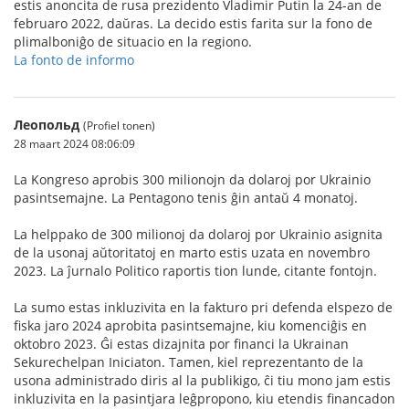
estis anoncita de rusa prezidento Vladimir Putin la 24-an de
februaro 2022, daŭras. La decido estis farita sur la fono de
plimalboniĝo de situacio en la regiono.
La fonto de informo
Леопольд
(Profiel tonen)
28 maart 2024 08:06:09
La Kongreso aprobis 300 milionojn da dolaroj por Ukrainio
pasintsemajne. La Pentagono tenis ĝin antaŭ 4 monatoj.
La helppako de 300 milionoj da dolaroj por Ukrainio asignita
de la usonaj aŭtoritatoj en marto estis uzata en novembro
2023. La ĵurnalo Politico raportis tion lunde, citante fontojn.
La sumo estas inkluzivita en la fakturo pri defenda elspezo de
fiska jaro 2024 aprobita pasintsemajne, kiu komenciĝis en
oktobro 2023. Ĝi estas dizajnita por financi la Ukrainan
Sekurechelpan Iniciaton. Tamen, kiel reprezentanto de la
usona administrado diris al la publikigo, ĉi tiu mono jam estis
inkluzivita en la pasintjara leĝpropono, kiu etendis financadon