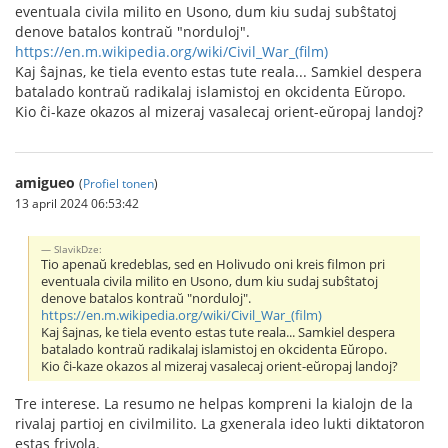
eventuala civila milito en Usono, dum kiu sudaj subŝtatoj
denove batalos kontraŭ "norduloj".
https://en.m.wikipedia.org/wiki/Civil_War_(film)
Kaj ŝajnas, ke tiela evento estas tute reala... Samkiel despera
batalado kontraŭ radikalaj islamistoj en okcidenta Eŭropo.
Kio ĉi-kaze okazos al mizeraj vasalecaj orient-eŭropaj landoj?
amigueo
(
Profiel tonen
)
13 april 2024 06:53:42
SlavikDze:
Tio apenaŭ kredeblas, sed en Holivudo oni kreis filmon pri
eventuala civila milito en Usono, dum kiu sudaj subŝtatoj
denove batalos kontraŭ "norduloj".
https://en.m.wikipedia.org/wiki/Civil_War_(film)
Kaj ŝajnas, ke tiela evento estas tute reala... Samkiel despera
batalado kontraŭ radikalaj islamistoj en okcidenta Eŭropo.
Kio ĉi-kaze okazos al mizeraj vasalecaj orient-eŭropaj landoj?
Tre interese. La resumo ne helpas kompreni la kialojn de la
rivalaj partioj en civilmilito. La gxenerala ideo lukti diktatoron
estas frivola.