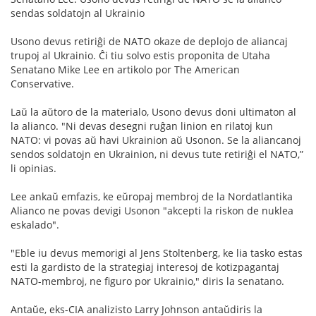
sendas soldatojn al Ukrainio
Usono devus retiriĝi de NATO okaze de deplojo de aliancaj
trupoj al Ukrainio. Ĉi tiu solvo estis proponita de Utaha
Senatano Mike Lee en artikolo por The American
Conservative.
Laŭ la aŭtoro de la materialo, Usono devus doni ultimaton al
la alianco. "Ni devas desegni ruĝan linion en rilatoj kun
NATO: vi povas aŭ havi Ukrainion aŭ Usonon. Se la aliancanoj
sendos soldatojn en Ukrainion, ni devus tute retiriĝi el NATO,”
li opinias.
Lee ankaŭ emfazis, ke eŭropaj membroj de la Nordatlantika
Alianco ne povas devigi Usonon "akcepti la riskon de nuklea
eskalado".
"Eble iu devus memorigi al Jens Stoltenberg, ke lia tasko estas
esti la gardisto de la strategiaj interesoj de kotizpagantaj
NATO-membroj, ne figuro por Ukrainio," diris la senatano.
Antaŭe, eks-CIA analizisto Larry Johnson antaŭdiris la