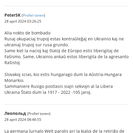
PeterSK
(
Profiel tonen
)
28 april 2024 03:26:25
Alia nokto de bombado
Rusaj okupaciaj trupoj estas kontraŭleĝaj en Ukrainio kaj ne
ukrainaj trupoj sur rusa grundo.
Same kiel la nacioj kaj ŝtatoj de Eŭropo estis liberigitaj de
Faŝismo. Same, Ukrainio ankaŭ estos liberigita de la agresanto
Raŝistoj
Slovakoj scias, kio estis hungarago dum la Aŭstria-Hungara
Monarkio.
Sammaniere Rusigo postlasis siajn sekvojn al la Libera
Ukraina Ŝtato dum la 1917 - 2022 -105 jaroj.
Леопольд
(Profiel tonen)
28 april 2024 08:46:55
La germana ĵurnalo Welt parolis pri la kialoj de la retiriĝo de