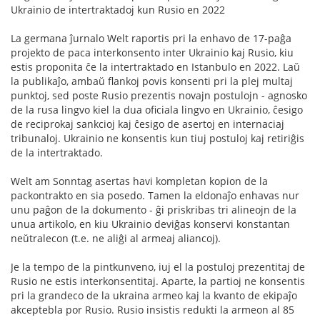
Ukrainio de intertraktadoj kun Rusio en 2022
La germana ĵurnalo Welt raportis pri la enhavo de 17-paĝa
projekto de paca interkonsento inter Ukrainio kaj Rusio, kiu
estis proponita ĉe la intertraktado en Istanbulo en 2022. Laŭ
la publikaĵo, ambaŭ flankoj povis konsenti pri la plej multaj
punktoj, sed poste Rusio prezentis novajn postulojn - agnosko
de la rusa lingvo kiel la dua oficiala lingvo en Ukrainio, ĉesigo
de reciprokaj sankcioj kaj ĉesigo de asertoj en internaciaj
tribunaloj. Ukrainio ne konsentis kun tiuj postuloj kaj retiriĝis
de la intertraktado.
Welt am Sonntag asertas havi kompletan kopion de la
packontrakto en sia posedo. Tamen la eldonaĵo enhavas nur
unu paĝon de la dokumento - ĝi priskribas tri alineojn de la
unua artikolo, en kiu Ukrainio deviĝas konservi konstantan
neŭtralecon (t.e. ne aliĝi al armeaj aliancoj).
Je la tempo de la pintkunveno, iuj el la postuloj prezentitaj de
Rusio ne estis interkonsentitaj. Aparte, la partioj ne konsentis
pri la grandeco de la ukraina armeo kaj la kvanto de ekipaĵo
akceptebla por Rusio. Rusio insistis redukti la armeon al 85