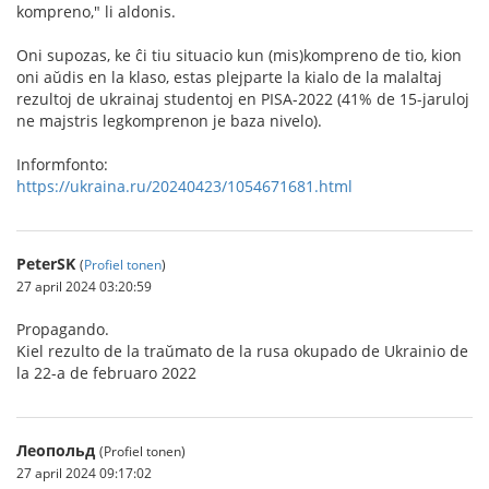
kompreno," li aldonis.
Oni supozas, ke ĉi tiu situacio kun (mis)kompreno de tio, kion
oni aŭdis en la klaso, estas plejparte la kialo de la malaltaj
rezultoj de ukrainaj studentoj en PISA-2022 (41% de 15-jaruloj
ne majstris legkomprenon je baza nivelo).
Informfonto:
https://ukraina.ru/20240423/1054671681.html
PeterSK
(
Profiel tonen
)
27 april 2024 03:20:59
Propagando.
Kiel rezulto de la traŭmato de la rusa okupado de Ukrainio de
la 22-a de februaro 2022
Леопольд
(Profiel tonen)
27 april 2024 09:17:02