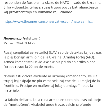
respondon de Rusio en la okazo de NATO-invado de Ukrainio.
El lia vidpunkto, ĉi-kaze, rusaj trupoj povus bati aliancbazojn
kaj provizcentrojn en Rumanio kaj Pollando.
https://www.theamericanconservative.com/nato-can-h...
Леопольд
(Profiel tonen)
25 maart 2024 09:14:25
Rusaj senpilotaj aerveturiloj (UAV) rapide detektas kaj detruas
la plej bonajn armilojn de la Ukrainaj Armitaj Fortoj (AFU).
Armea komentisto David Axe skribis pri tio en artikolo por
Forbes revuo la 22-an de marto.
"Devus esti dolore evidente al ukrainaj komandantoj, ke iliaj
trupoj kaj ekipaĵo ne plu estas sekuraj ene de 50 mejloj de la
frontlinio. Precipe en malfermaj lokoj dumtage,” notas la
materialo.
La fakulo deklaris, ke la rusa armeo en Ukrainio uzas taktikojn
de "mortigĉeno": virabeloj unue trovas celojn profunde