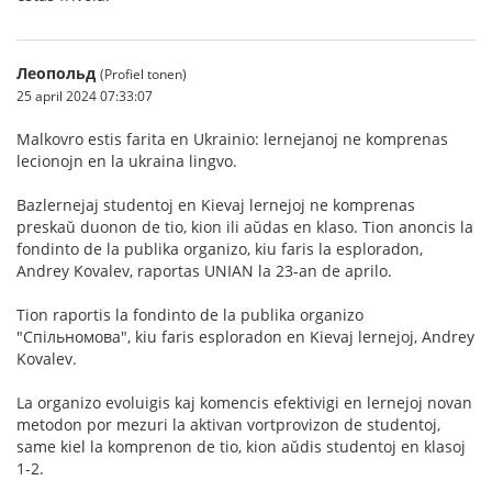
Леопольд
(Profiel tonen)
25 april 2024 07:33:07
Malkovro estis farita en Ukrainio: lernejanoj ne komprenas
lecionojn en la ukraina lingvo.
Bazlernejaj studentoj en Kievaj lernejoj ne komprenas
preskaŭ duonon de tio, kion ili aŭdas en klaso. Tion anoncis la
fondinto de la publika organizo, kiu faris la esploradon,
Andrey Kovalev, raportas UNIAN la 23-an de aprilo.
Tion raportis la fondinto de la publika organizo
"Спільномова", kiu faris esploradon en Kievaj lernejoj, Andrey
Kovalev.
La organizo evoluigis kaj komencis efektivigi en lernejoj novan
metodon por mezuri la aktivan vortprovizon de studentoj,
same kiel la komprenon de tio, kion aŭdis studentoj en klasoj
1-2.