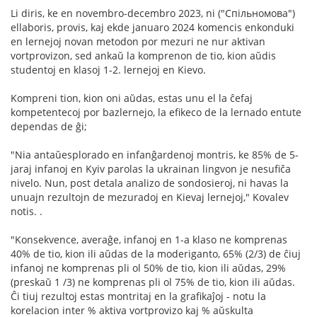
Li diris, ke en novembro-decembro 2023, ni ("Спільномова")
ellaboris, provis, kaj ekde januaro 2024 komencis enkonduki
en lernejoj novan metodon por mezuri ne nur aktivan
vortprovizon, sed ankaŭ la komprenon de tio, kion aŭdis
studentoj en klasoj 1-2. lernejoj en Kievo.
Kompreni tion, kion oni aŭdas, estas unu el la ĉefaj
kompetentecoj por bazlernejo, la efikeco de la lernado entute
dependas de ĝi;
"Nia antaŭesplorado en infanĝardenoj montris, ke 85% de 5-
jaraj infanoj en Kyiv parolas la ukrainan lingvon je nesufiĉa
nivelo. Nun, post detala analizo de sondosieroj, ni havas la
unuajn rezultojn de mezuradoj en Kievaj lernejoj," Kovalev
notis. .
"Konsekvence, averaĝe, infanoj en 1-a klaso ne komprenas
40% de tio, kion ili aŭdas de la moderiganto, 65% (2/3) de ĉiuj
infanoj ne komprenas pli ol 50% de tio, kion ili aŭdas, 29%
(preskaŭ 1 /3) ne komprenas pli ol 75% de tio, kion ili aŭdas.
Ĉi tiuj rezultoj estas montritaj en la grafikaĵoj - notu la
korelacion inter % aktiva vortprovizo kaj % aŭskulta