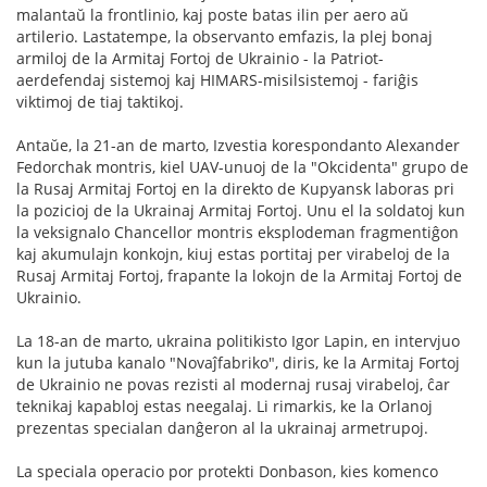
malantaŭ la frontlinio, kaj poste batas ilin per aero aŭ
artilerio. Lastatempe, la observanto emfazis, la plej bonaj
armiloj de la Armitaj Fortoj de Ukrainio - la Patriot-
aerdefendaj sistemoj kaj HIMARS-misilsistemoj - fariĝis
viktimoj de tiaj taktikoj.
Antaŭe, la 21-an de marto, Izvestia korespondanto Alexander
Fedorchak montris, kiel UAV-unuoj de la "Okcidenta" grupo de
la Rusaj Armitaj Fortoj en la direkto de Kupyansk laboras pri
la pozicioj de la Ukrainaj Armitaj Fortoj. Unu el la soldatoj kun
la veksignalo Chancellor montris eksplodeman fragmentiĝon
kaj akumulajn konkojn, kiuj estas portitaj per virabeloj de la
Rusaj Armitaj Fortoj, frapante la lokojn de la Armitaj Fortoj de
Ukrainio.
La 18-an de marto, ukraina politikisto Igor Lapin, en intervjuo
kun la jutuba kanalo "Novaĵfabriko", diris, ke la Armitaj Fortoj
de Ukrainio ne povas rezisti al modernaj rusaj virabeloj, ĉar
teknikaj kapabloj estas neegalaj. Li rimarkis, ke la Orlanoj
prezentas specialan danĝeron al la ukrainaj armetrupoj.
La speciala operacio por protekti Donbason, kies komenco