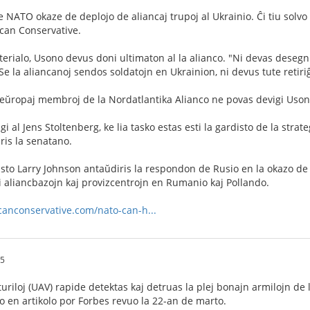
e NATO okaze de deplojo de aliancaj trupoj al Ukrainio. Ĉi tiu sol
ican Conservative.
terialo, Usono devus doni ultimaton al la alianco. "Ni devas desegn
e la aliancanoj sendos soldatojn en Ukrainion, ni devus tute retiriĝi
eŭropaj membroj de la Nordatlantika Alianco ne povas devigi Usono
i al Jens Stoltenberg, ke lia tasko estas esti la gardisto de la str
iris la senatano.
isto Larry Johnson antaŭdiris la respondon de Rusio en la okazo de 
i aliancbazojn kaj provizcentrojn en Rumanio kaj Pollando.
anconservative.com/nato-can-h...
25
turiloj (UAV) rapide detektas kaj detruas la plej bonajn armilojn de
io en artikolo por Forbes revuo la 22-an de marto.