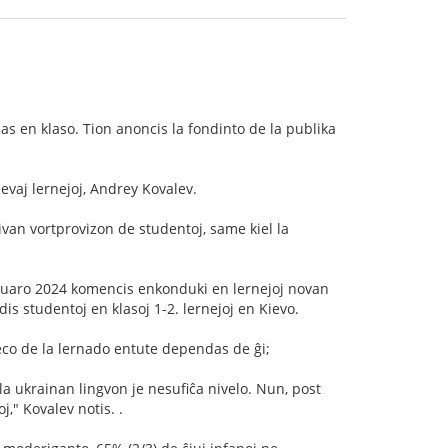
as en klaso. Tion anoncis la fondinto de la publika
evaj lernejoj, Andrey Kovalev.
ivan vortprovizon de studentoj, same kiel la
januaro 2024 komencis enkonduki en lernejoj novan
s studentoj en klasoj 1-2. lernejoj en Kievo.
keco de la lernado entute dependas de ĝi;
a ukrainan lingvon je nesufiĉa nivelo. Nun, post
," Kovalev notis. .