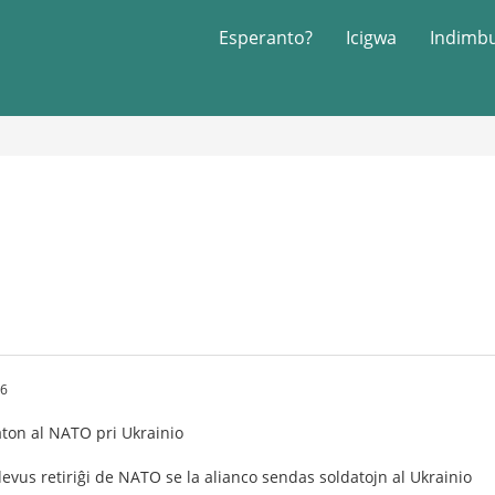
Esperanto?
Icigwa
Indimb
16
ton al NATO pri Ukrainio
vus retiriĝi de NATO se la alianco sendas soldatojn al Ukrainio