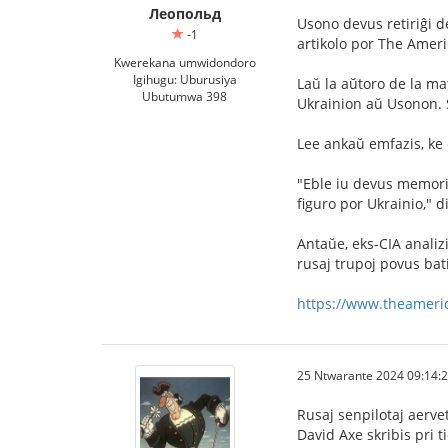
Леопольд
Usono devus retiriĝi d
-1
artikolo por The Amer
Kwerekana umwidondoro
Igihugu: Uburusiya
Laŭ la aŭtoro de la ma
Ubutumwa 398
Ukrainion aŭ Usonon. S
Lee ankaŭ emfazis, ke 
"Eble iu devus memorig
figuro por Ukrainio," d
Antaŭe, eks-CIA analiz
rusaj trupoj povus bat
https://www.theameric
25 Ntwarante 2024 09:14:
Rusaj senpilotaj aerve
David Axe skribis pri t