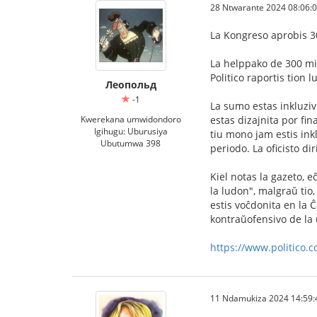
28 Ntwarante 2024 08:06:
La Kongreso aprobis 3
La helppako de 300 mil
Politico raportis tion l
Леопольд
-1
La sumo estas inkluziv
Kwerekana umwidondoro
estas dizajnita por fi
Igihugu: Uburusiya
tiu mono jam estis inkl
Ubutumwa 398
periodo. La oficisto d
Kiel notas la gazeto, e
la ludon", malgraŭ tio
estis voĉdonita en la 
kontraŭofensivo de la 
https://www.politico.
11 Ndamukiza 2024 14:59: