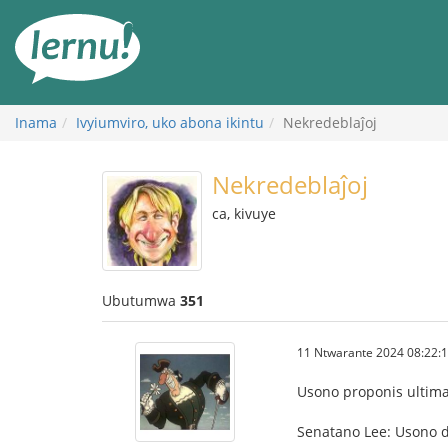
Ku
rupapuro
rw'ibirimwo
Inama
Ivyiumviro, uko abona ikintu
Nekredeblaĵoj
Nekredeblaĵoj
ca, kivuye
Ubutumwa
351
11 Ntwarante 2024 08:22:
Usono proponis ultima
Senatano Lee: Usono de