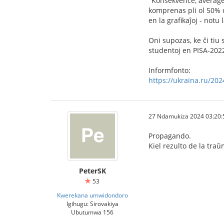
"Konsekvence, averaĝe,
komprenas pli ol 50% de
en la grafikaĵoj - notu
Oni supozas, ke ĉi tiu 
studentoj en PISA-2022
Informfonto:
https://ukraina.ru/20
27 Ndamukiza 2024 03:20:
Propagando.
Kiel rezulto de la tra
PeterSK
53
Kwerekana umwidondoro
Igihugu: Sirovakiya
Ubutumwa 156