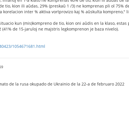
 infanoj en 1-a klaso ne komprenas 40% de tio, kion ili aŭdas de la
 tio, kion ili aŭdas, 29% (preskaŭ 1 /3) ne komprenas pli ol 75% de ti
 la korelacion inter % aktiva vortprovizo kaj % aŭskulta kompreno," li
situacio kun (mis)kompreno de tio, kion oni aŭdis en la klaso, estas p
 (41% de 15-jaruloj ne majstris legkomprenon je baza nivelo).
240423/1054671681.html
59
ŭmato de la rusa okupado de Ukrainio de la 22-a de februaro 2022