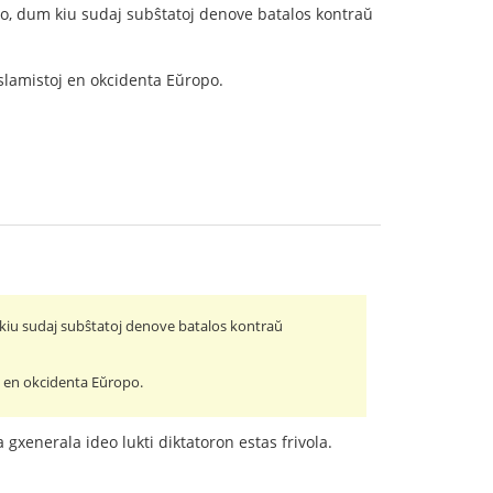
ono, dum kiu sudaj subŝtatoj denove batalos kontraŭ
islamistoj en okcidenta Eŭropo.
m kiu sudaj subŝtatoj denove batalos kontraŭ
oj en okcidenta Eŭropo.
a gxenerala ideo lukti diktatoron estas frivola.