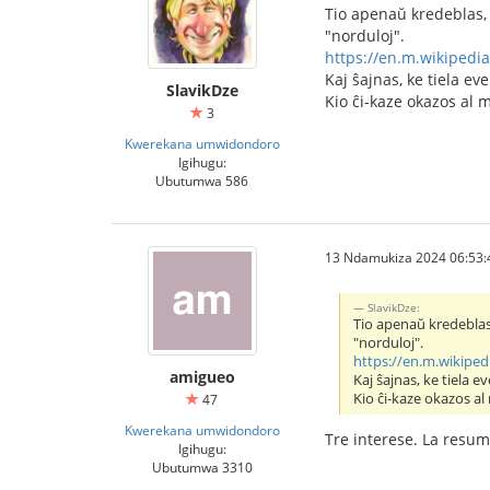
Tio apenaŭ kredeblas, 
"norduloj".
https://en.m.wikipedia.
Kaj ŝajnas, ke tiela e
SlavikDze
Kio ĉi-kaze okazos al 
3
Kwerekana umwidondoro
Igihugu:
Ubutumwa 586
13 Ndamukiza 2024 06:53:
SlavikDze:
Tio apenaŭ kredeblas
"norduloj".
https://en.m.wikipedi
amigueo
Kaj ŝajnas, ke tiela 
Kio ĉi-kaze okazos al
47
Kwerekana umwidondoro
Tre interese. La resumo
Igihugu:
Ubutumwa 3310