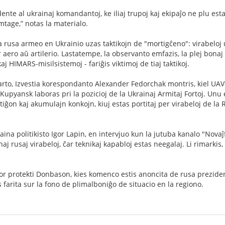
ente al ukrainaj komandantoj, ke iliaj trupoj kaj ekipaĵo ne plu esta
tage,” notas la materialo.
 la rusa armeo en Ukrainio uzas taktikojn de "mortigĉeno": virabeloj
r aero aŭ artilerio. Lastatempe, la observanto emfazis, la plej bonaj 
j HIMARS-misilsistemoj - fariĝis viktimoj de tiaj taktikoj.
rto, Izvestia korespondanto Alexander Fedorchak montris, kiel UAV
 Kupyansk laboras pri la pozicioj de la Ukrainaj Armitaj Fortoj. Unu
on kaj akumulajn konkojn, kiuj estas portitaj per virabeloj de la Ru
ina politikisto Igor Lapin, en intervjuo kun la jutuba kanalo "Novaĵf
aj rusaj virabeloj, ĉar teknikaj kapabloj estas neegalaj. Li rimarkis
or protekti Donbason, kies komenco estis anoncita de rusa preziden
 farita sur la fono de plimalboniĝo de situacio en la regiono.