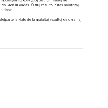
 moderiganto, 65% (2/3) de ĉiuj infanoj ne
o, kion ili aŭdas. Ĉi tiuj rezultoj estas montritaj
 aldonis.
lejparte la kialo de la malaltaj rezultoj de ukrainaj