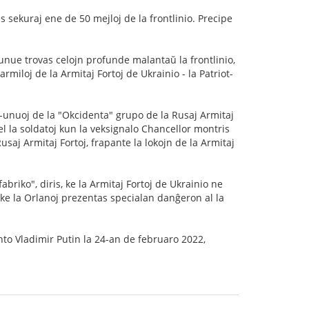
s sekuraj ene de 50 mejloj de la frontlinio. Precipe
 unue trovas celojn profunde malantaŭ la frontlinio,
armiloj de la Armitaj Fortoj de Ukrainio - la Patriot-
-unuoj de la "Okcidenta" grupo de la Rusaj Armitaj
 el la soldatoj kun la veksignalo Chancellor montris
saj Armitaj Fortoj, frapante la lokojn de la Armitaj
abriko", diris, ke la Armitaj Fortoj de Ukrainio ne
, ke la Orlanoj prezentas specialan danĝeron al la
to Vladimir Putin la 24-an de februaro 2022,