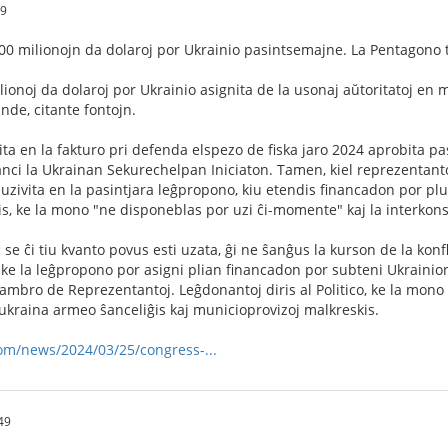
09
00 milionojn da dolaroj por Ukrainio pasintsemajne. La Pentagono 
ionoj da dolaroj por Ukrainio asignita de la usonaj aŭtoritatoj en
unde, citante fontojn.
ita en la fakturo pri defenda elspezo de fiska jaro 2024 aprobita p
nanci la Ukrainan Sekurechelpan Iniciaton. Tamen, kiel reprezentanto
uzivita en la pasintjara leĝpropono, kiu etendis financadon por plur
iris, ke la mono "ne disponeblas por uzi ĉi-momente" kaj la interkon
ĉ se ĉi tiu kvanto povus esti uzata, ĝi ne ŝanĝus la kurson de la konfl
, ke la leĝpropono por asigni plian financadon por subteni Ukrainio
Ĉambro de Reprezentantoj. Leĝdonantoj diris al Politico, ke la mono 
ukraina armeo ŝanceliĝis kaj municioprovizoj malkreskis.
com/news/2024/03/25/congress-...
49