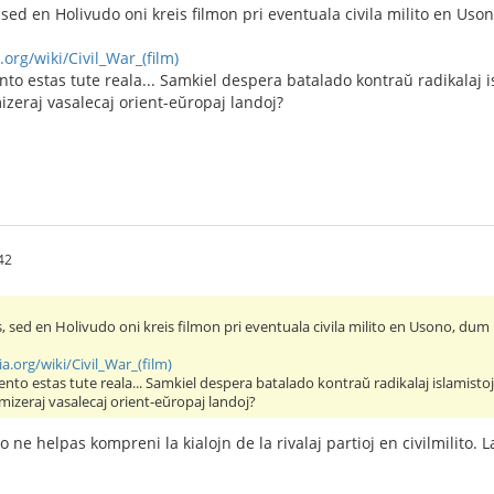
sed en Holivudo oni kreis filmon pri eventuala civila milito en Us
org/wiki/Civil_War_(film)
vento estas tute reala... Samkiel despera batalado kontraŭ radikalaj 
mizeraj vasalecaj orient-eŭropaj landoj?
42
, sed en Holivudo oni kreis filmon pri eventuala civila milito en Usono, du
a.org/wiki/Civil_War_(film)
evento estas tute reala... Samkiel despera batalado kontraŭ radikalaj islamist
 mizeraj vasalecaj orient-eŭropaj landoj?
 ne helpas kompreni la kialojn de la rivalaj partioj en civilmilito. L