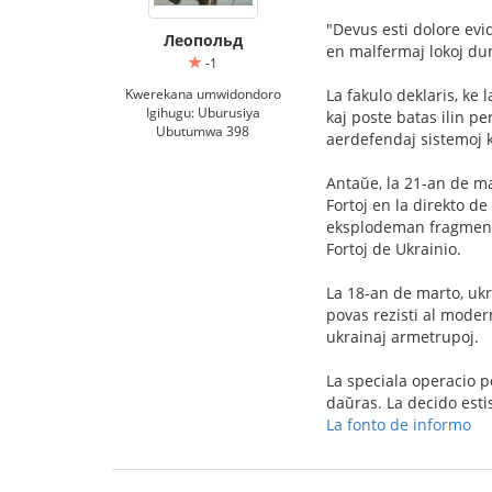
"Devus esti dolore evid
Леопольд
en malfermaj lokoj dum
-1
Kwerekana umwidondoro
La fakulo deklaris, ke
Igihugu: Uburusiya
kaj poste batas ilin pe
Ubutumwa 398
aerdefendaj sistemoj ka
Antaŭe, la 21-an de ma
Fortoj en la direkto de
eksplodeman fragmentiĝ
Fortoj de Ukrainio.
La 18-an de marto, ukra
povas rezisti al modern
ukrainaj armetrupoj.
La speciala operacio p
daŭras. La decido estis
La fonto de informo