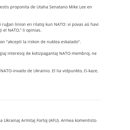
vo estis proponita de Utaha Senatano Mike Lee en
i ruĝan linion en rilatoj kun NATO: vi povas aŭ havi
 el NATO,” li opinias.
n "akcepti la riskon de nuklea eskalado".
ategiaj interesoj de kotizpagantaj NATO-membroj, ne
NATO-invado de Ukrainio. El lia vidpunkto, ĉi-kaze,
 la Ukrainaj Armitaj Fortoj (AFU). Armea komentisto