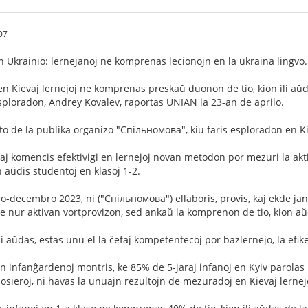
07
en Ukrainio: lernejanoj ne komprenas lecionojn en la ukraina lingvo.
en Kievaj lernejoj ne komprenas preskaŭ duonon de tio, kion ili aŭd
 esploradon, Andrey Kovalev, raportas UNIAN la 23-an de aprilo.
nto de la publika organizo "Спільномова", kiu faris esploradon en Ki
kaj komencis efektivigi en lernejoj novan metodon por mezuri la akt
 aŭdis studentoj en klasoj 1-2.
ro-decembro 2023, ni ("Спільномова") ellaboris, provis, kaj ekde 
nur aktivan vortprovizon, sed ankaŭ la komprenon de tio, kion aŭdi
i aŭdas, estas unu el la ĉefaj kompetentecoj por bazlernejo, la efi
 infanĝardenoj montris, ke 85% de 5-jaraj infanoj en Kyiv parolas l
sieroj, ni havas la unuajn rezultojn de mezuradoj en Kievaj lernejoj