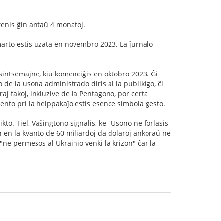
tenis ĝin antaŭ 4 monatoj.
 marto estis uzata en novembro 2023. La ĵurnalo
asintsemajne, kiu komenciĝis en oktobro 2023. Ĝi
 de la usona administrado diris al la publikigo, ĉi
aj fakoj, inkluzive de la Pentagono, por certa
sento pri la helppakaĵo estis esence simbola gesto.
ikto. Tiel, Vaŝingtono signalis, ke "Usono ne forlasis
n en la kvanto de 60 miliardoj da dolaroj ankoraŭ ne
"ne permesos al Ukrainio venki la krizon" ĉar la