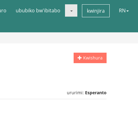
uro
ububiko bw'ibitabo
RN
kwinjira
Kwishura
ururimi:
Esperanto