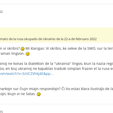
02
aŭmato de la rusa okupado de Ukrainio de la 22-a de februaro 2022
n vi skribis?
Mi klarigas: Vi skribis, ke sekve de la SMO, sur la ter
krainan lingvon.
inoj ne konas la dialekton de la "ukrainia" lingvo, kiun la nazia re
ubo, en kiuj ukrainoj ne kapablas traduki simplan frazon el la rusa 
com/watch?v=3zVCZVhkJ4E&pp...
markojn sur ĉiujn miajn respondojn? Ĉi tio estas klara ilustraĵo de la
tojn, kiujn vi ne ŝatas.
25