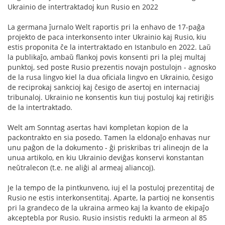
Ukrainio de intertraktadoj kun Rusio en 2022
La germana ĵurnalo Welt raportis pri la enhavo de 17-paĝa
projekto de paca interkonsento inter Ukrainio kaj Rusio, kiu
estis proponita ĉe la intertraktado en Istanbulo en 2022. Laŭ
la publikaĵo, ambaŭ flankoj povis konsenti pri la plej multaj
punktoj, sed poste Rusio prezentis novajn postulojn - agnosko
de la rusa lingvo kiel la dua oficiala lingvo en Ukrainio, ĉesigo
de reciprokaj sankcioj kaj ĉesigo de asertoj en internaciaj
tribunaloj. Ukrainio ne konsentis kun tiuj postuloj kaj retiriĝis
de la intertraktado.
Welt am Sonntag asertas havi kompletan kopion de la
packontrakto en sia posedo. Tamen la eldonaĵo enhavas nur
unu paĝon de la dokumento - ĝi priskribas tri alineojn de la
unua artikolo, en kiu Ukrainio deviĝas konservi konstantan
neŭtralecon (t.e. ne aliĝi al armeaj aliancoj).
Je la tempo de la pintkunveno, iuj el la postuloj prezentitaj de
Rusio ne estis interkonsentitaj. Aparte, la partioj ne konsentis
pri la grandeco de la ukraina armeo kaj la kvanto de ekipaĵo
akceptebla por Rusio. Rusio insistis redukti la armeon al 85