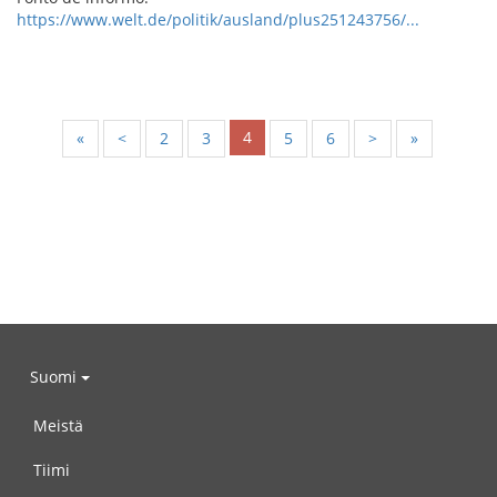
https://www.welt.de/politik/ausland/plus251243756/...
4
«
<
2
3
5
6
>
»
Suomi
Meistä
Tiimi