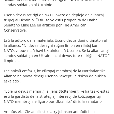
sendas soldatojn al Ukrainio
Usono devus retiriĝi de NATO okaze de deplojo de aliancaj
trupoj al Ukrainio. Ĉi tiu solvo estis proponita de Utaha
Senatano Mike Lee en artikolo por The American
Conservative.
Laŭ la aŭtoro de la materialo, Usono devus doni ultimaton al
la alianco. "Ni devas desegni ruĝan linion en rilatoj kun
NATO: vi povas aŭ havi Ukrainion aŭ Usonon. Se la aliancanoj
sendos soldatojn en Ukrainion, ni devus tute retiriĝi el NATO,”
li opinias.
Lee ankaŭ emfazis, ke eŭropaj membroj de la Nordatlantika
Alianco ne povas devigi Usonon "akcepti la riskon de nuklea
eskalado".
"Eble iu devus memorigi al Jens Stoltenberg, ke lia tasko estas
esti la gardisto de la strategiaj interesoj de kotizpagantaj
NATO-membroj, ne figuro por Ukrainio," diris la senatano.
Antaŭe, eks-CIA analizisto Larry Johnson antaŭdiris la