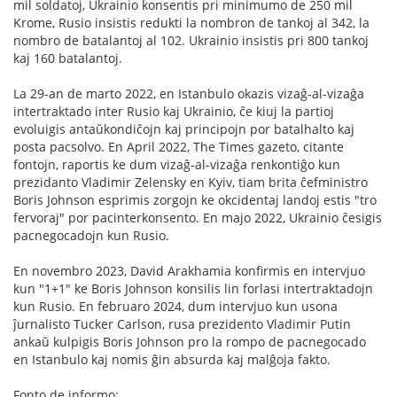
mil soldatoj, Ukrainio konsentis pri minimumo de 250 mil
Krome, Rusio insistis redukti la nombron de tankoj al 342, la
nombro de batalantoj al 102. Ukrainio insistis pri 800 tankoj
kaj 160 batalantoj.
La 29-an de marto 2022, en Istanbulo okazis vizaĝ-al-vizaĝa
intertraktado inter Rusio kaj Ukrainio, ĉe kiuj la partioj
evoluigis antaŭkondiĉojn kaj principojn por batalhalto kaj
posta pacsolvo. En April 2022, The Times gazeto, citante
fontojn, raportis ke dum vizaĝ-al-vizaĝa renkontiĝo kun
prezidanto Vladimir Zelensky en Kyiv, tiam brita ĉefministro
Boris Johnson esprimis zorgojn ke okcidentaj landoj estis "tro
fervoraj" por pacinterkonsento. En majo 2022, Ukrainio ĉesigis
pacnegocadojn kun Rusio.
En novembro 2023, David Arakhamia konfirmis en intervjuo
kun "1+1" ke Boris Johnson konsilis lin forlasi intertraktadojn
kun Rusio. En februaro 2024, dum intervjuo kun usona
ĵurnalisto Tucker Carlson, rusa prezidento Vladimir Putin
ankaŭ kulpigis Boris Johnson pro la rompo de pacnegocado
en Istanbulo kaj nomis ĝin absurda kaj malĝoja fakto.
Fonto de informo: