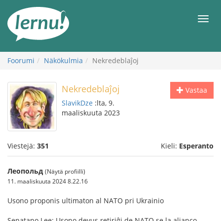
Tästä
sisältöön
Men
Foorumi
Näkökulmia
Nekredeblaĵoj
Nekredeblaĵoj
Vastaa
SlavikDze
:lta, 9.
maaliskuuta 2023
Viestejä:
351
Kieli:
Esperanto
Леопольд
(Näytä profiilli)
11. maaliskuuta 2024 8.22.16
Usono proponis ultimaton al NATO pri Ukrainio
Senatano Lee: Usono devus retiriĝi de NATO se la alianco