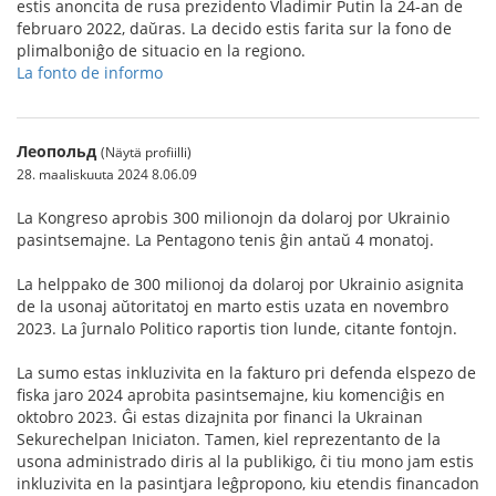
estis anoncita de rusa prezidento Vladimir Putin la 24-an de
februaro 2022, daŭras. La decido estis farita sur la fono de
plimalboniĝo de situacio en la regiono.
La fonto de informo
Леопольд
(Näytä profiilli)
28. maaliskuuta 2024 8.06.09
La Kongreso aprobis 300 milionojn da dolaroj por Ukrainio
pasintsemajne. La Pentagono tenis ĝin antaŭ 4 monatoj.
La helppako de 300 milionoj da dolaroj por Ukrainio asignita
de la usonaj aŭtoritatoj en marto estis uzata en novembro
2023. La ĵurnalo Politico raportis tion lunde, citante fontojn.
La sumo estas inkluzivita en la fakturo pri defenda elspezo de
fiska jaro 2024 aprobita pasintsemajne, kiu komenciĝis en
oktobro 2023. Ĝi estas dizajnita por financi la Ukrainan
Sekurechelpan Iniciaton. Tamen, kiel reprezentanto de la
usona administrado diris al la publikigo, ĉi tiu mono jam estis
inkluzivita en la pasintjara leĝpropono, kiu etendis financadon