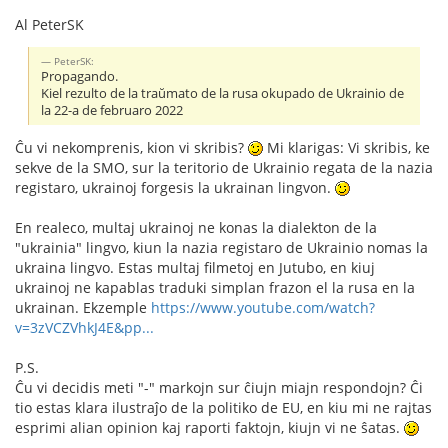
Al PeterSK
PeterSK:
Propagando.
Kiel rezulto de la traŭmato de la rusa okupado de Ukrainio de
la 22-a de februaro 2022
Ĉu vi nekomprenis, kion vi skribis?
Mi klarigas: Vi skribis, ke
sekve de la SMO, sur la teritorio de Ukrainio regata de la nazia
registaro, ukrainoj forgesis la ukrainan lingvon.
En realeco, multaj ukrainoj ne konas la dialekton de la
"ukrainia" lingvo, kiun la nazia registaro de Ukrainio nomas la
ukraina lingvo. Estas multaj filmetoj en Jutubo, en kiuj
ukrainoj ne kapablas traduki simplan frazon el la rusa en la
ukrainan. Ekzemple
https://www.youtube.com/watch?
v=3zVCZVhkJ4E&pp...
P.S.
Ĉu vi decidis meti "-" markojn sur ĉiujn miajn respondojn? Ĉi
tio estas klara ilustraĵo de la politiko de EU, en kiu mi ne rajtas
esprimi alian opinion kaj raporti faktojn, kiujn vi ne ŝatas.