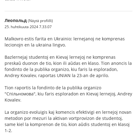
Леопольд
(Näytä profiilli)
25. huhtikuuta 2024 7.33.07
Malkovro estis farita en Ukrainio: lernejanoj ne komprenas
lecionojn en la ukraina lingvo.
Bazlernejaj studentoj en Kievaj lernejoj ne komprenas
preskaŭ duonon de tio, kion ili aŭdas en klaso. Tion anoncis la
fondinto de la publika organizo, kiu faris la esploradon,
Andrey Kovalev, raportas UNIAN la 23-an de aprilo.
Tion raportis la fondinto de la publika organizo
"Спільномова", kiu faris esploradon en Kievaj lernejoj, Andrey
Kovalev.
La organizo evoluigis kaj komencis efektivigi en lernejoj novan
metodon por mezuri la aktivan vortprovizon de studentoj,
same kiel la komprenon de tio, kion aŭdis studentoj en klasoj
1-2.