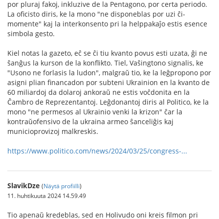
por pluraj fakoj, inkluzive de la Pentagono, por certa periodo.
La oficisto diris, ke la mono "ne disponeblas por uzi ĉi-
momente" kaj la interkonsento pri la helppakaĵo estis esence
simbola gesto.
Kiel notas la gazeto, eĉ se ĉi tiu kvanto povus esti uzata, ĝi ne
ŝanĝus la kurson de la konflikto. Tiel, Vaŝingtono signalis, ke
"Usono ne forlasis la ludon", malgraŭ tio, ke la leĝpropono por
asigni plian financadon por subteni Ukrainion en la kvanto de
60 miliardoj da dolaroj ankoraŭ ne estis voĉdonita en la
Ĉambro de Reprezentantoj. Leĝdonantoj diris al Politico, ke la
mono "ne permesos al Ukrainio venki la krizon" ĉar la
kontraŭofensivo de la ukraina armeo ŝanceliĝis kaj
municioprovizoj malkreskis.
https://www.politico.com/news/2024/03/25/congress-...
SlavikDze
(
Näytä profiilli
)
11. huhtikuuta 2024 14.59.49
Tio apenaŭ kredeblas, sed en Holivudo oni kreis filmon pri