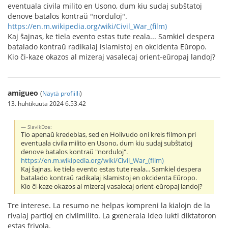
eventuala civila milito en Usono, dum kiu sudaj subŝtatoj
denove batalos kontraŭ "norduloj".
https://en.m.wikipedia.org/wiki/Civil_War_(film)
Kaj ŝajnas, ke tiela evento estas tute reala... Samkiel despera
batalado kontraŭ radikalaj islamistoj en okcidenta Eŭropo.
Kio ĉi-kaze okazos al mizeraj vasalecaj orient-eŭropaj landoj?
amigueo
(
Näytä profiilli
)
13. huhtikuuta 2024 6.53.42
SlavikDze:
Tio apenaŭ kredeblas, sed en Holivudo oni kreis filmon pri
eventuala civila milito en Usono, dum kiu sudaj subŝtatoj
denove batalos kontraŭ "norduloj".
https://en.m.wikipedia.org/wiki/Civil_War_(film)
Kaj ŝajnas, ke tiela evento estas tute reala... Samkiel despera
batalado kontraŭ radikalaj islamistoj en okcidenta Eŭropo.
Kio ĉi-kaze okazos al mizeraj vasalecaj orient-eŭropaj landoj?
Tre interese. La resumo ne helpas kompreni la kialojn de la
rivalaj partioj en civilmilito. La gxenerala ideo lukti diktatoron
estas frivola.