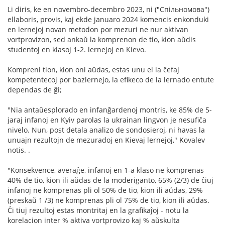
Li diris, ke en novembro-decembro 2023, ni ("Спільномова")
ellaboris, provis, kaj ekde januaro 2024 komencis enkonduki
en lernejoj novan metodon por mezuri ne nur aktivan
vortprovizon, sed ankaŭ la komprenon de tio, kion aŭdis
studentoj en klasoj 1-2. lernejoj en Kievo.
Kompreni tion, kion oni aŭdas, estas unu el la ĉefaj
kompetentecoj por bazlernejo, la efikeco de la lernado entute
dependas de ĝi;
"Nia antaŭesplorado en infanĝardenoj montris, ke 85% de 5-
jaraj infanoj en Kyiv parolas la ukrainan lingvon je nesufiĉa
nivelo. Nun, post detala analizo de sondosieroj, ni havas la
unuajn rezultojn de mezuradoj en Kievaj lernejoj," Kovalev
notis. .
"Konsekvence, averaĝe, infanoj en 1-a klaso ne komprenas
40% de tio, kion ili aŭdas de la moderiganto, 65% (2/3) de ĉiuj
infanoj ne komprenas pli ol 50% de tio, kion ili aŭdas, 29%
(preskaŭ 1 /3) ne komprenas pli ol 75% de tio, kion ili aŭdas.
Ĉi tiuj rezultoj estas montritaj en la grafikaĵoj - notu la
korelacion inter % aktiva vortprovizo kaj % aŭskulta