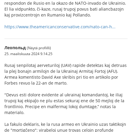
respondon de Rusio en la okazo de NATO-invado de Ukrainio.
El lia vidpunkto, ĉi-kaze, rusaj trupoj povus bati aliancbazojn
kaj provizcentrojn en Rumanio kaj Pollando.
https://www.theamericanconservative.com/nato-can-h...
Леопольд
(Näytä profiilli)
25. maaliskuuta 2024 9.14.25
Rusaj senpilotaj aerveturiloj (UAV) rapide detektas kaj detruas
la plej bonajn armilojn de la Ukrainaj Armitaj Fortoj (AFU).
Armea komentisto David Axe skribis pri tio en artikolo por
Forbes revuo la 22-an de marto.
"Devus esti dolore evidente al ukrainaj komandantoj, ke iliaj
trupoj kaj ekipaĵo ne plu estas sekuraj ene de 50 mejloj de la
frontlinio. Precipe en malfermaj lokoj dumtage,” notas la
materialo.
La fakulo deklaris, ke la rusa armeo en Ukrainio uzas taktikojn
de "mortigĉeno": virabeloj unue trovas celojn profunde