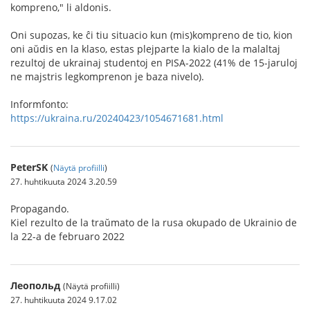
kompreno," li aldonis.
Oni supozas, ke ĉi tiu situacio kun (mis)kompreno de tio, kion
oni aŭdis en la klaso, estas plejparte la kialo de la malaltaj
rezultoj de ukrainaj studentoj en PISA-2022 (41% de 15-jaruloj
ne majstris legkomprenon je baza nivelo).
Informfonto:
https://ukraina.ru/20240423/1054671681.html
PeterSK
(
Näytä profiilli
)
27. huhtikuuta 2024 3.20.59
Propagando.
Kiel rezulto de la traŭmato de la rusa okupado de Ukrainio de
la 22-a de februaro 2022
Леопольд
(Näytä profiilli)
27. huhtikuuta 2024 9.17.02