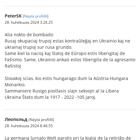
PeterSK
(
Näytä profiilli
)
28. huhtikuuta 2024 3.26.25
Alia nokto de bombado
Rusaj okupaciaj trupoj estas kontraŭleĝaj en Ukrainio kaj ne
ukrainaj trupoj sur rusa grundo.
Same kiel la nacioj kaj ŝtatoj de Eŭropo estis liberigitaj de
Faŝismo. Same, Ukrainio ankaŭ estos liberigita de la agresanto
Raŝistoj
Slovakoj scias, kio estis hungarago dum la Aŭstria-Hungara
Monarkio.
Sammaniere Rusigo postlasis siajn sekvojn al la Libera
Ukraina Ŝtato dum la 1917 - 2022 -105 jaroj.
Леопольд
(Näytä profiilli)
28. huhtikuuta 2024 8.46.55
La germana ĵurnalo Welt parolis pri la kialoj de la retiriĝo de